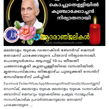
മലയാളം യുകെ ഡയറക്ടർ ബോർഡ് മെമ്പർ
തോമസ് ചാക്കോയുടെ പിതാവ് നിര്യാതനായി.
പൊതുദർശനം ആഗസ്റ്റ് 10-ാം തീയതി
ചങ്ങനാശ്ശേരി കൂത്രപ്പള്ളിയിലെ വസതിയിൽ;
മൃതസംസ്കാരം തിങ്കളാഴ്ച പുതുക്കരി സെൻറ്
സേവിയേഴ്സ് ചർച്ചിൽ
FacebookTwitterWhatsAppMessengerPrintFriendlyShareന്യൂസ്
ഡെസ്ക്, മലയാളം യുകെ മലയാളം യുകെ ഡയറക്ടർ
ബോർഡ് മെമ്പറും യുകെയിലെ പ്രമുഖ സാമൂഹിക
സാംസ്കാരിക പ്രവർത്തകനുമായ തോമസ്
ചാക്കോയുടെ ...