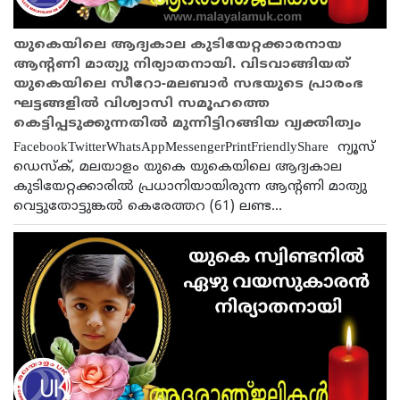
യുകെയിലെ ആദ്യകാല കുടിയേറ്റക്കാരനായ
ആന്റണി മാത്യു നിര്യാതനായി. വിടവാങ്ങിയത്
യുകെയിലെ സീറോ-മലബാർ സഭയുടെ പ്രാരംഭ
ഘട്ടങ്ങളിൽ വിശ്വാസി സമൂഹത്തെ
കെട്ടിപ്പടുക്കുന്നതിൽ മുന്നിട്ടിറങ്ങിയ വ്യക്തിത്വം
FacebookTwitterWhatsAppMessengerPrintFriendlyShare ന്യൂസ്
ഡെസ്ക്, മലയാളം യുകെ യുകെയിലെ ആദ്യകാല
കുടിയേറ്റക്കാരിൽ പ്രധാനിയായിരുന്ന ആന്റണി മാത്യു
വെട്ടുതോട്ടുങ്കൽ കെരേത്തറ (61) ലണ്ട...