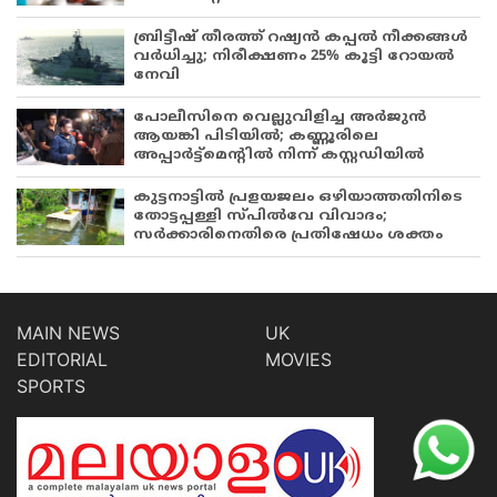
ബ്രിട്ടീഷ് തീരത്ത് റഷ്യൻ കപ്പൽ നീക്കങ്ങൾ
വർധിച്ചു; നിരീക്ഷണം 25% കൂട്ടി റോയൽ
നേവി
പോലീസിനെ വെല്ലുവിളിച്ച അർജുൻ
ആയങ്കി പിടിയിൽ; കണ്ണൂരിലെ
അപ്പാർട്ട്‌മെന്റിൽ നിന്ന് കസ്റ്റഡിയിൽ
കുട്ടനാട്ടിൽ പ്രളയജലം ഒഴിയാത്തതിനിടെ
തോട്ടപ്പള്ളി സ്പിൽവേ വിവാദം;
സർക്കാരിനെതിരെ പ്രതിഷേധം ശക്തം
MAIN NEWS
UK
EDITORIAL
MOVIES
SPORTS