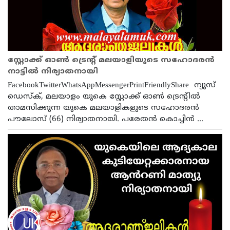
സ്റ്റോക്ക് ഓൺ ട്രെന്റ് മലയാളിയുടെ സഹോദരൻ
നാട്ടിൽ നിര്യാതനായി
FacebookTwitterWhatsAppMessengerPrintFriendlyShare ന്യൂസ്
ഡെസ്ക്, മലയാളം യുകെ സ്റ്റോക്ക് ഓൺ ട്രെന്റിൽ
താമസിക്കുന്ന യുകെ മലയാളികളുടെ സഹോദരൻ
പൗലോസ് (66) നിര്യാതനായി. പരേതൻ കൊച്ചിൻ ...