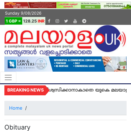
Sunday 9/08/2026
1 GBP =
128.25
INR
BREAKING NEWS
ണമടഞ്ഞു... വിശ്വസിക്കാനാകാതെ യുകെ മലയാളികൾ
Home
/
Obituary