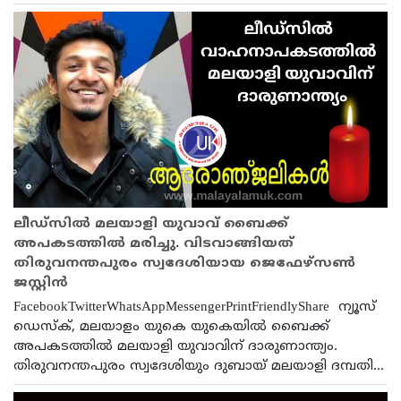
ലീഡ്‌സിൽ മലയാളി യുവാവ് ബൈക്ക്
അപകടത്തിൽ മരിച്ചു. വിടവാങ്ങിയത്
തിരുവനന്തപുരം സ്വദേശിയായ ജെഫേഴ്‌സണ്‍
ജസ്റ്റിന്‍
FacebookTwitterWhatsAppMessengerPrintFriendlyShare ന്യൂസ്
ഡെസ്ക്, മലയാളം യുകെ യുകെയിൽ ബൈക്ക്
അപകടത്തിൽ മലയാളി യുവാവിന് ദാരുണാന്ത്യം.
തിരുവനന്തപുരം സ്വദേശിയും ദുബായ് മലയാളി ദമ്പതി...