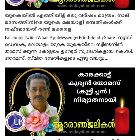
യുകെയിൽ എത്തിയിട്ട് ഒരു വർഷം മാത്രം. നാല്
മാസത്തിനിടെ യുകെ മലയാളി ദമ്പതികൾക്ക്
നഷ്‌ടമായത്‌ രണ്ട് മക്കളെ
FacebookTwitterWhatsAppMessengerPrintFriendlyShare ന്യൂസ്
ഡെസ്ക്, മലയാളം യുകെ യുകെയിലെ സ്വിണ്ടനിൽ
താമസിക്കുന്ന കോട്ടയം ഉഴവൂർ സ്വദേശികളായ കെ.സി.
തോമസ്, സ്മിത ദമ്പതികളുടെ ഏഴു വയസ്സ...