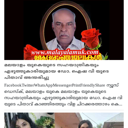
മലയാളം യുകെയുടെ സഹയാത്രികയും
എഴുത്തുകാരിയുമായ ഡോ. ഐഷ വി യുടെ
പിതാവ് അന്തരിച്ചു
FacebookTwitterWhatsAppMessengerPrintFriendlyShare ന്യൂസ്
ഡെസ്ക്, മലയാളം യുകെ മലയാളം യുകെയുടെ
സഹയാത്രികയും എഴുത്തുകാരിയുമായ ഡോ. ഐഷ വി
യുടെ പിതാവ് കാഞ്ഞിരത്തും വിള ചിറക്കരത്താഴം കെ...