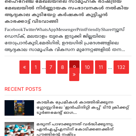
ഹൈറേഞ്ച് മേഖലയിലെ സാമൂഹിക രാഷ്ട്രീയ
മേഖലയിൽ നിർണ്ണായക സംഭാവനകൾ നൽകിയ
ആദ്യകാല കുടിയേറ്റ കർഷകൻ കുട്ടിച്ചൻ
കാരക്കാട്ട് വിടവാങ്ങി
FacebookTwitterWhatsAppMessengerPrintFriendlyShareന്യൂസ്
ഡെസ്ക്, മലയാളം യുകെ ഇടുക്കി ജില്ലയിലെ
തോപ്രാൻകുടി,മേരിഗിരി, ഉദയഗിരി പ്രദേശങ്ങളിലെ
ആദ്യകാല സാമൂഹിക വികസന മുന്നേറ്റങ്ങളിൽ തന...
1
…
7
8
9
10
11
…
132
RECENT POSTS
കായിക പ്രേമികള്‍ കാത്തിരിക്കുന്ന
ഗ്ലോസ്റ്ററിലെ 'ഇന്‍ഫിനിറ്റി കപ്പ്' ടി10 ക്രിക്കറ്റ്
ടൂര്‍ണമെന്റ് ഓഗ...
മരുന്ന് പാഴാക്കുന്നത് വർദ്ധിക്കുന്നു.
എൻഎച്ച്എസിന് കോടിക്കണക്കിന്
പൗണ്ടിന്റെ നഷ്ടം