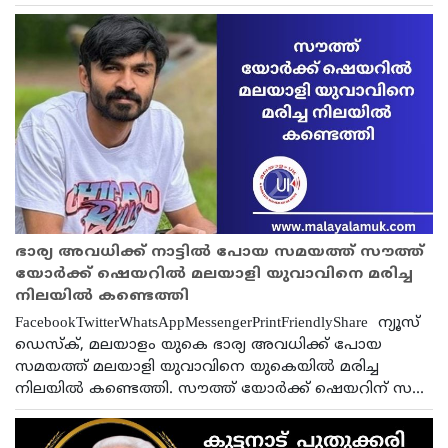
ഭാര്യ അവധിക്ക് നാട്ടിൽ പോയ സമയത്ത് സൗത്ത്
യോർക്ക് ഷെയറിൽ മലയാളി യുവാവിനെ മരിച്ച
നിലയിൽ കണ്ടെത്തി
FacebookTwitterWhatsAppMessengerPrintFriendlyShare ന്യൂസ്
ഡെസ്ക്, മലയാളം യുകെ ഭാര്യ അവധിക്ക് പോയ
സമയത്ത് മലയാളി യുവാവിനെ യുകെയിൽ മരിച്ച
നിലയിൽ കണ്ടെത്തി. സൗത്ത് യോർക്ക് ഷെയറിന് സ...