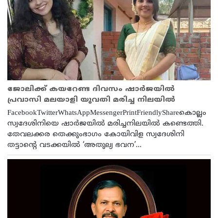
ജോലിക്ക് കയറേണ്ട ദിവസം ഷാർജയിൽ
പ്രവാസി മലയാളി യുവതി മരിച്ച നിലയിൽ
FacebookTwitterWhatsAppMessengerPrintFriendlyShareകൊല്ലം
സ്വദേശിനിയെ ഷാര്‍ജയില്‍ മരിച്ചനിലയില്‍ കണ്ടെത്തി.
തേവലക്കര തെക്കുംഭാഗം കോയിവിള സ്വദേശിനി
തട്ടാന്റെ വടക്കയില്‍ ‘അതുല്യ ഭവന’...