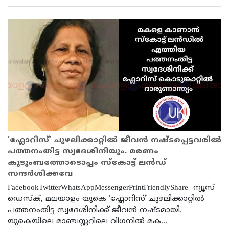
‘ഫ്ലോറിസ്’ ചുഴലിക്കാറ്റിൽ ജീവൻ നഷ്ടപ്പെട്ടവരിൽ
പത്തനംതിട്ട സ്വദേശിനിയും. മരണം
കുടുംബത്തോടൊപ്പം സ്കോട്ട് ലൻഡ്
സന്ദർശിക്കവേ
FacebookTwitterWhatsAppMessengerPrintFriendlyShare ന്യൂസ്
ഡെസ്ക്, മലയാളം യുകെ ‘ഫ്ലോറിസ്’ ചുഴലിക്കാറ്റിൽ
പത്തനംതിട്ട സ്വദേശിനിക്ക് ജീവൻ നഷ്ടമായി.
യുകെയിലെ മാഞ്ചസ്റ്ററിലെ വിഗനിൽ മക...