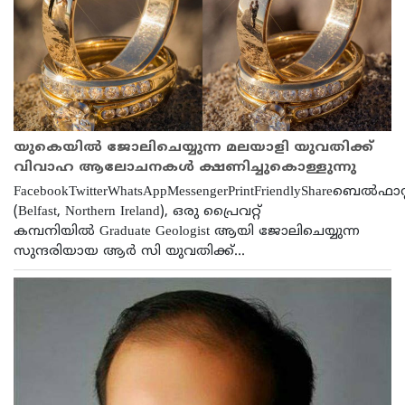
യുകെയിൽ ജോലിചെയ്യുന്ന മലയാളി യുവതിക്ക്
വിവാഹ ആലോചനകൾ ക്ഷണിച്ചുകൊള്ളുന്നു
FacebookTwitterWhatsAppMessengerPrintFriendlyShareബെൽഫാസ്
(Belfast, Northern Ireland), ഒരു പ്രൈവറ്റ്
കമ്പനിയിൽ Graduate Geologist ആയി ജോലിചെയ്യുന്ന
സുന്ദരിയായ ആർ സി യുവതിക്ക്...