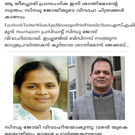
ആ തീപ്പൊരി പ്രാസംഗിക ഇനി ശാന്തിമോന്റെ
സ്വന്തം; സിന്ധു ജോയിയുടെ വിവാഹ ചിത്രങ്ങൾ
കാണാം
FacebookTwitterWhatsAppMessengerPrintFriendlyShareഎസ്
മുൻ സംസ്ഥാന പ്രസിഡന്റ് സിന്ധു ജോയ്
വിവാഹിതയായി. ഇംഗ്ലണ്ടിൽ ബിസിനസ് നടത്തുന്ന
മാധ്യമപ്രവർത്തകൻ കൂടിയായ ശാന്തിമോൻ ജേക്കബ്...
സിന്ധു ജോയി വിവാഹിതയാകുന്നു; വരന്‍ യുകെ
മലയാളിയും മാദ്ധ്യമ പ്രവര്‍ത്തകനുമായ