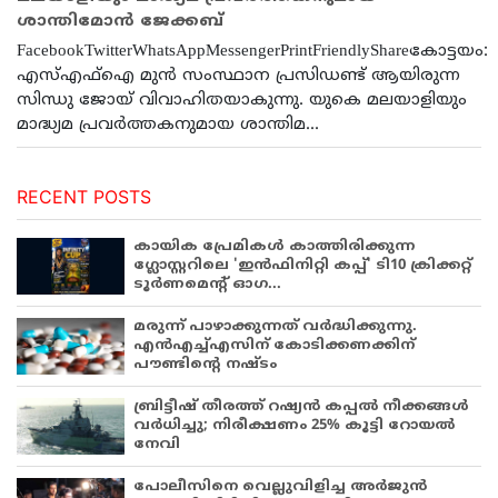
ശാന്തിമോന്‍ ജേക്കബ്
FacebookTwitterWhatsAppMessengerPrintFriendlyShareകോട്ടയം:
എസ്എഫ്‌ഐ മുന്‍ സംസ്ഥാന പ്രസിഡണ്ട് ആയിരുന്ന
സിന്ധു ജോയ് വിവാഹിതയാകുന്നു. യുകെ മലയാളിയും
മാദ്ധ്യമ പ്രവര്‍ത്തകനുമായ ശാന്തിമ...
RECENT POSTS
കായിക പ്രേമികള്‍ കാത്തിരിക്കുന്ന
ഗ്ലോസ്റ്ററിലെ 'ഇന്‍ഫിനിറ്റി കപ്പ്' ടി10 ക്രിക്കറ്റ്
ടൂര്‍ണമെന്റ് ഓഗ...
മരുന്ന് പാഴാക്കുന്നത് വർദ്ധിക്കുന്നു.
എൻഎച്ച്എസിന് കോടിക്കണക്കിന്
പൗണ്ടിന്റെ നഷ്ടം
ബ്രിട്ടീഷ് തീരത്ത് റഷ്യൻ കപ്പൽ നീക്കങ്ങൾ
വർധിച്ചു; നിരീക്ഷണം 25% കൂട്ടി റോയൽ
നേവി
പോലീസിനെ വെല്ലുവിളിച്ച അർജുൻ