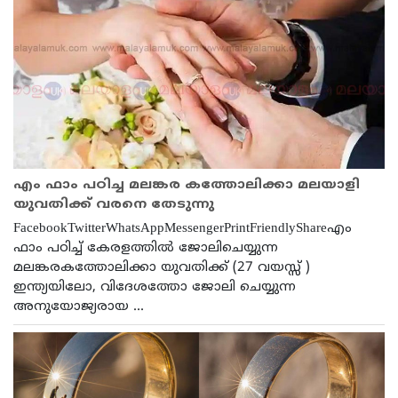
എം ഫാം പഠിച്ച മലങ്കര കത്തോലിക്കാ മലയാളി
യുവതിക്ക് വരനെ തേടുന്നു
FacebookTwitterWhatsAppMessengerPrintFriendlyShareഎം
ഫാം പഠിച്ച് കേരളത്തിൽ ജോലിചെയ്യുന്ന
മലങ്കരകത്തോലിക്കാ യുവതിക്ക് (27 വയസ്സ് )
ഇന്ത്യയിലോ, വിദേശത്തോ ജോലി ചെയ്യുന്ന
അനുയോജ്യരായ ...