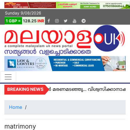
Sunday 9/08/2026
1 GBP =
128.25
INR
BREAKING NEWS
 അമൽ യുകെയിൽ മരണമടഞ്ഞു... വിശ്വസിക്കാനാകാതെ 
Home
/
matrimony