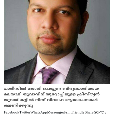
പാരീസില്‍ ജോലി ചെയ്യുന്ന ബിരുദധാരിയായ
മലയാളി യുവാവിന്‌ യുറോപ്പിലുള്ള ക്രിസ്ത്യന്‍
യുവതികളില്‍ നിന്ന് വിവാഹ ആലോചനകള്‍
ക്ഷണിക്കുന്നു
FacebookTwitterWhatsAppMessengerPrintFriendlyShareസ്വന്തം