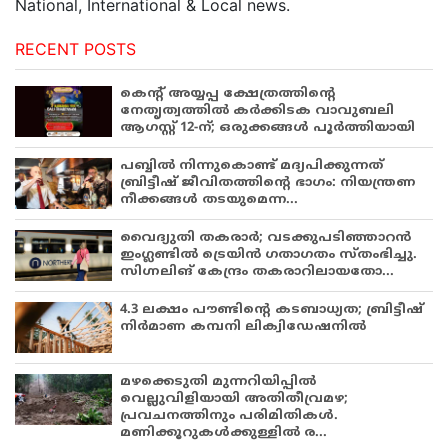
National, International & Local news.
RECENT POSTS
കെന്റ് അയ്യപ്പ ക്ഷേത്രത്തിന്റെ
നേതൃത്വത്തിൽ കർക്കിടക വാവുബലി
ആഗസ്റ്റ് 12-ന്; ഒരുക്കങ്ങൾ പൂർത്തിയായി
പബ്ബില്‍ നിന്നുകൊണ്ട് മദ്യപിക്കുന്നത്
ബ്രിട്ടീഷ് ജീവിതത്തിന്റെ ഭാഗം: നിയന്ത്രണ
നീക്കങ്ങള്‍ തടയുമെന്ന...
വൈദ്യുതി തകരാർ; വടക്കുപടിഞ്ഞാറൻ
ഇംഗ്ലണ്ടിൽ ട്രെയിൻ ഗതാഗതം സ്തംഭിച്ചു.
സിഗ്നലിങ് കേന്ദ്രം തകരാറിലായതോ...
4.3 ലക്ഷം പൗണ്ടിന്റെ കടബാധ്യത; ബ്രിട്ടീഷ്
നിർമാണ കമ്പനി ലിക്വിഡേഷനിൽ
മഴക്കെടുതി മുന്നറിയിപ്പിൽ
വെല്ലുവിളിയായി അതിതീവ്രമഴ;
പ്രവചനത്തിനും പരിമിതികൾ.
മണിക്കൂറുകൾക്കുള്ളിൽ ര...