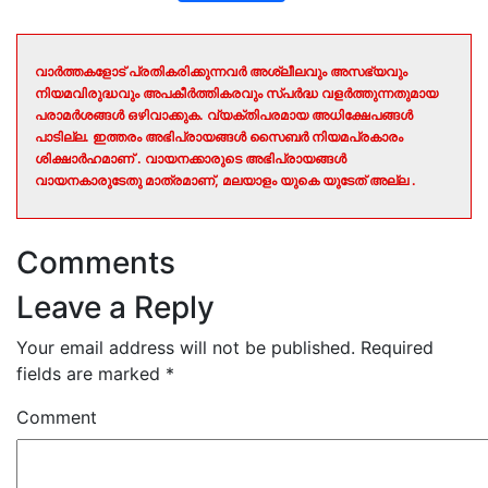
വാർത്തകളോട് പ്രതികരിക്കുന്നവർ അശ്ലീലവും അസഭ്യവും
നിയമവിരുദ്ധവും അപകീർത്തികരവും സ്പർദ്ധ വളർത്തുന്നതുമായ
പരാമർശങ്ങൾ ഒഴിവാക്കുക. വ്യക്തിപരമായ അധിക്ഷേപങ്ങൾ
പാടില്ല. ഇത്തരം അഭിപ്രായങ്ങൾ സൈബർ നിയമപ്രകാരം
ശിക്ഷാർഹമാണ് . വായനക്കാരുടെ അഭിപ്രായങ്ങൾ
വായനകാരുടേതു മാത്രമാണ്, മലയാളം യുകെ യുടേത് അല്ല .
Comments
Leave a Reply
Your email address will not be published.
Required
fields are marked
*
Comment