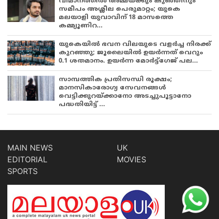
വിമാനത്തിൽ അമ്മയ്ക്കും കുഞ്ഞിനും
സമീപം അശ്ലീല പെരുമാറ്റം; യുകെ
മലയാളി യുവാവിന് 18 മാസത്തെ
കമ്മ്യൂണിറ...
യുകെയിൽ ഭവന വിലയുടെ വളർച്ച നിരക്ക്
കുറഞ്ഞു; ജൂലൈയിൽ ഉയർന്നത് വെറും
0.1 ശതമാനം. ഉയർന്ന മോർട്ട്ഗേജ് പല...
സാമ്പത്തിക പ്രതിസന്ധി രൂക്ഷം;
മാനസികാരോഗ്യ സേവനങ്ങൾ
വെട്ടിക്കുറയ്ക്കാനോ അടച്ചുപൂട്ടാനോ
പദ്ധതിയിട്ട് ...
MAIN NEWS
UK
EDITORIAL
MOVIES
SPORTS