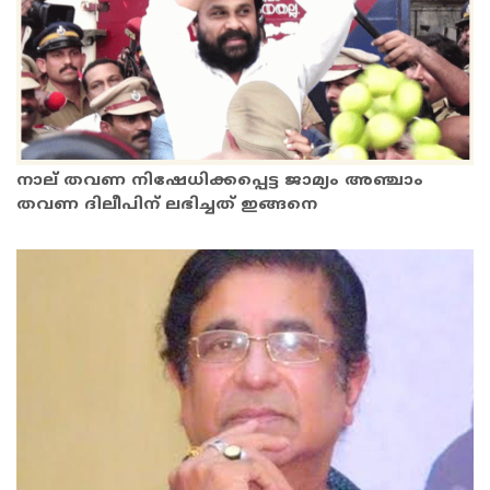
നാല് തവണ നിഷേധിക്കപ്പെട്ട ജാമ്യം അഞ്ചാം
തവണ ദിലീപിന് ലഭിച്ചത് ഇങ്ങനെ