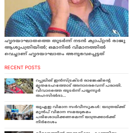
ഹൃദയാഘാതത്തെ തുടര്‍ന്ന്​ നടന്‍ ക്യാപ്​റ്റന്‍ രാജു
ആശുപത്രിയിൽ; ഒമാനിൽ വിമാനത്തില്‍
വെച്ചാണ്​ ഹൃദയാഘാതം അനുഭവപ്പെട്ടത്​
RECENT POSTS
റപ്പലിങ് ഇൻസ്ട്രക്ടർ രാജേഷിന്റെ
മൃതദേഹത്തോട് അനാദരവെന്ന് പരാതി.
വിവാദത്തെ തുടർന്ന് പയ്യന്നൂർ
തഹസിൽദാ...
യുഎഇ വിമാന സർവീസുകൾ: യാത്രയ്ക്ക്
മുൻപ് വിമാന സമയക്രമം
പരിശോധിക്കണമെന്ന് യാത്രക്കാർക്ക്
നിർദേശം