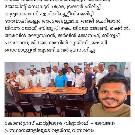
ജോയിന്റ് സെക്രട്ടറി ശ്യാമ, ട്രഷറർ ഫിലിപ്പ്
കുര്യാക്കോസ്, എക്സിക്യൂട്ടീവ് കമ്മിറ്റി
ഭാരവാഹികളും അംഗങ്ങളുമായ അജി ചെറിയാൻ,
ജീവൻ ജോയ്, ബിജു പി കെ, ജിജോ ജോൺ, ഷെറിൻ,
അരവിന്ദ് രഘുനാഥൻ, ജർലിൻ ജോസഫ്, ബിനൂപ്
പൗലോസ്, ജിജോ, അനിൽ ലൂയിസ്‌, ഷെബി
സെബാസ്റ്റ്യൻ തുടങ്ങിയവർ പ്രസംഗിച്ചു.
കോൺഗ്രസ്‌ പാർട്ടിയുടെ വിദ്യാർത്ഥി – യുവജന
പ്രസ്ഥാനങ്ങളിലൂടെ വളർന്നു വന്നവരും