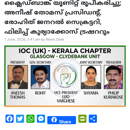
ക്ലൈഡ്ബാങ്ക് യൂണിറ്റ് രൂപീകരിച്ചു;
അനീഷ് തോമസ് പ്രസിഡന്റ്‌,
രോഹിത് ജനറൽ സെക്രട്ടറി,
ഫിലിപ്പ് കുര്യാക്കോസ് ട്രഷററും
1 June, 2026, 3:41 am by News Desk
Facebook
Twitter
WhatsApp
Messenger
PrintFriendly
Share
Share