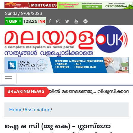
Sunday 9/08/2026
1 GBP =
128.25
INR
BREAKING NEWS
ു അമൽ യുകെയിൽ മരണമടഞ്ഞു... വിശ്വസിക്കാനാകാത
Home
/
Association
/
ഐ ഒ സി (യു കെ) – ഗ്ലാസ്ഗോ