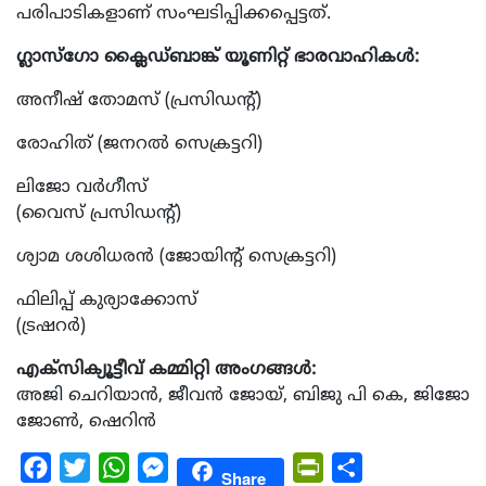
പരിപാടികളാണ് സംഘടിപ്പിക്കപ്പെട്ടത്.
ഗ്ലാസ്ഗോ ക്ലൈഡ്ബാങ്ക് യൂണിറ്റ് ഭാരവാഹികൾ:
അനീഷ് തോമസ് (പ്രസിഡന്റ്‌)
രോഹിത് (ജനറൽ സെക്രട്ടറി)
ലിജോ വർഗീസ്
(വൈസ് പ്രസിഡന്റ്‌)
ശ്യാമ ശശിധരൻ (ജോയിന്റ് സെക്രട്ടറി)
ഫിലിപ്പ് കുര്യാക്കോസ്
(ട്രഷറർ)
എക്സിക്യൂട്ടീവ് കമ്മിറ്റി അംഗങ്ങൾ:
അജി ചെറിയാൻ, ജീവൻ ജോയ്, ബിജു പി കെ, ജിജോ
ജോൺ, ഷെറിൻ
Facebook
Twitter
WhatsApp
Messenger
PrintFriendly
Share
Share