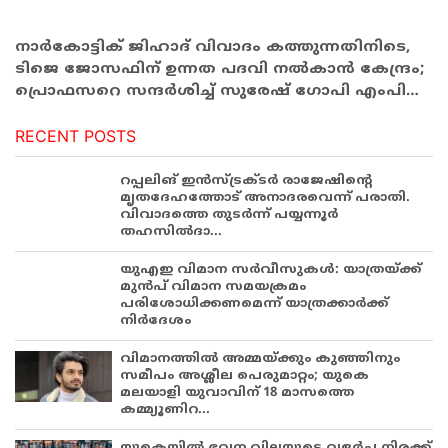
നാര്‍കോട്ടിക് ജിഹാദ് വിവാദം കത്തുന്നതിനിടെ,
ടിജെ ജോസഫിന് ഉന്നത പദവി നല്‍കാന്‍ കേന്ദ്രം;
പ്രൊഫസറെ സന്ദര്‍ശിച്ച് സുരേഷ് ഗോപി എംപി…
RECENT POSTS
റപ്പലിങ് ഇൻസ്ട്രക്ടർ രാജേഷിന്റെ
മൃതദേഹത്തോട് അനാദരവെന്ന് പരാതി.
വിവാദത്തെ തുടർന്ന് പയ്യന്നൂർ
തഹസിൽദാ...
യുഎഇ വിമാന സർവീസുകൾ: യാത്രയ്ക്ക്
മുൻപ് വിമാന സമയക്രമം
പരിശോധിക്കണമെന്ന് യാത്രക്കാർക്ക്
നിർദേശം
വിമാനത്തിൽ അമ്മയ്ക്കും കുഞ്ഞിനും
സമീപം അശ്ലീല പെരുമാറ്റം; യുകെ
മലയാളി യുവാവിന് 18 മാസത്തെ
കമ്മ്യൂണിറ...
യുകെയിൽ ഭവന വിലയുടെ വളർച്ച നിരക്ക്