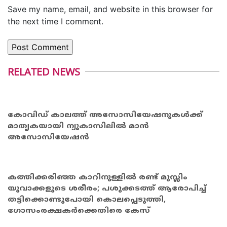
Save my name, email, and website in this browser for
the next time I comment.
RELATED NEWS
കോവിഡ് കാലത്ത് അസോസിയേഷനുകൾക്ക്
മാതൃകയായി ന്യൂകാസിലിൽ മാൻ
അസോസിയേഷൻ
കത്തിക്കരിഞ്ഞ കാറിനുള്ളിൽ രണ്ട് മുസ്ലിം
യുവാക്കളുടെ ശരീരം; പശുക്കടത്ത് ആരോപിച്ച്
തട്ടിക്കൊണ്ടുപോയി കൊലപ്പെടുത്തി,
ഗോസംരക്ഷകർക്കെതിരെ കേസ്