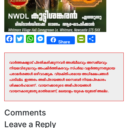
Facebook
Twitter
WhatsApp
Messenger
PrintFriendly
Share
Share
വാർത്തകളോട് പ്രതികരിക്കുന്നവർ അശ്ലീലവും അസഭ്യവും
നിയമവിരുദ്ധവും അപകീർത്തികരവും സ്പർദ്ധ വളർത്തുന്നതുമായ
പരാമർശങ്ങൾ ഒഴിവാക്കുക. വ്യക്തിപരമായ അധിക്ഷേപങ്ങൾ
പാടില്ല. ഇത്തരം അഭിപ്രായങ്ങൾ സൈബർ നിയമപ്രകാരം
ശിക്ഷാർഹമാണ് . വായനക്കാരുടെ അഭിപ്രായങ്ങൾ
വായനകാരുടേതു മാത്രമാണ്, മലയാളം യുകെ യുടേത് അല്ല .
Comments
Leave a Reply