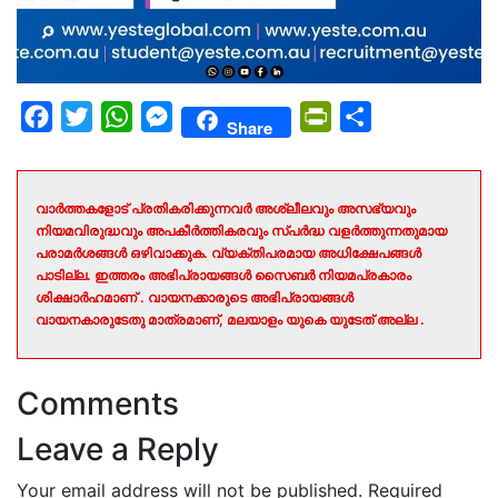
Facebook
Twitter
WhatsApp
Messenger
PrintFriendly
Share
Share
വാർത്തകളോട് പ്രതികരിക്കുന്നവർ അശ്ലീലവും അസഭ്യവും
നിയമവിരുദ്ധവും അപകീർത്തികരവും സ്പർദ്ധ വളർത്തുന്നതുമായ
പരാമർശങ്ങൾ ഒഴിവാക്കുക. വ്യക്തിപരമായ അധിക്ഷേപങ്ങൾ
പാടില്ല. ഇത്തരം അഭിപ്രായങ്ങൾ സൈബർ നിയമപ്രകാരം
ശിക്ഷാർഹമാണ് . വായനക്കാരുടെ അഭിപ്രായങ്ങൾ
വായനകാരുടേതു മാത്രമാണ്, മലയാളം യുകെ യുടേത് അല്ല .
Comments
Leave a Reply
Your email address will not be published.
Required