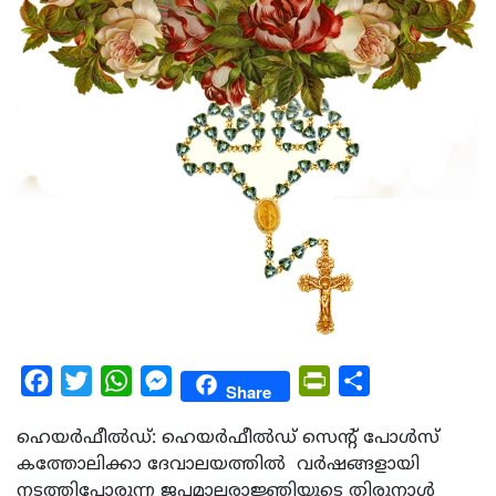
Facebook
Twitter
WhatsApp
Messenger
PrintFriendly
Share
Share
ഹെയർഫീൽഡ്: ഹെയർഫീൽഡ് സെന്റ് പോൾസ്
കത്തോലിക്കാ ദേവാലയത്തിൽ വർഷങ്ങളായി
നടത്തിപ്പോരുന്ന ജപമാലരാജ്ഞിയുടെ തിരുനാൾ