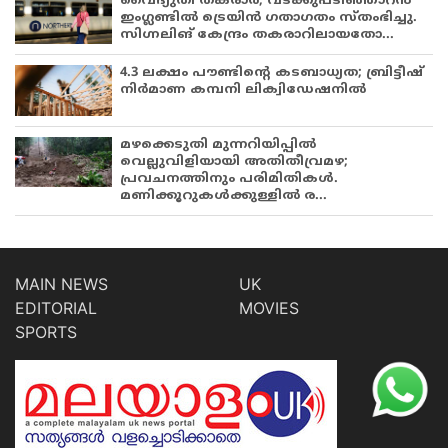
വൈദ്യുതി തകരാർ; വടക്കുപടിഞ്ഞാറൻ
ഇംഗ്ലണ്ടിൽ ട്രെയിൻ ഗതാഗതം സ്തംഭിച്ചു.
സിഗ്നലിങ് കേന്ദ്രം തകരാറിലായതോ...
4.3 ലക്ഷം പൗണ്ടിന്റെ കടബാധ്യത; ബ്രിട്ടീഷ്
നിർമാണ കമ്പനി ലിക്വിഡേഷനിൽ
മഴക്കെടുതി മുന്നറിയിപ്പിൽ
വെല്ലുവിളിയായി അതിതീവ്രമഴ;
പ്രവചനത്തിനും പരിമിതികൾ.
മണിക്കൂറുകൾക്കുള്ളിൽ ര...
MAIN NEWS
UK
EDITORIAL
MOVIES
SPORTS