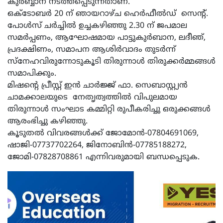
കുർബ്ബാന നടത്തപ്പെടുന്നതാണ്.
ഒക്ടോബർ 20 ന് ഞായറാഴ്ച ഹെർഫീൽഡ് സെന്റ്.
പോൾസ് ചർച്ചിൽ ഉച്ചകഴിഞ്ഞു 2.30 ന് ജപമാല
സമർപ്പണം, ആഘോഷമായ പാട്ടുകുർബാന, ലദീഞ്,
പ്രദക്ഷിണം, സമാപന ആശിർവാദം തുടർന്ന്
സ്നേഹവിരുന്നോടുകൂടി തിരുന്നാൾ തിരുക്കർമ്മങ്ങൾ
സമാപിക്കും.
മിഷന്റെ പ്രീസ്റ്റ് ഇൻ ചാർജ്ജ് ഫാ. സെബാസ്റ്റ്യൻ
ചാമക്കാലയുടെ നേതൃത്വത്തിൽ വിപുലമായ
തിരുന്നാൾ സംഘാട കമ്മിറ്റി രുപീകരിച്ചു ഒരുക്കങ്ങൾ
ആരംഭിച്ചു കഴിഞ്ഞു.
കൂടുതൽ വിവരങ്ങൾക്ക് ജോമോൻ-07804691069,
ഷാജി-07737702264, ജിനോബിൻ-07785188272,
ജോമി-07828708861 എന്നിവരുമായി ബന്ധപ്പെടുക.