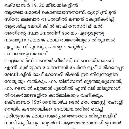
ഒക്ടോബർ 19, 20 തീയതികളിൽ
ആഘോഷമായി കൊണ്ടാടുന്നതാണ്. ഗ്രേ
റ്റ് ബ്രിട്ടൻ
സീറോ മലബാർ രൂപതയിൽ ലണ്ടൻ കേന്ദ്രീകരിച്ച്
ആരംഭിച്ച ലേഡി ക്വീൻ ഓഫ് റോസറി മിഷൻ
അതിന്റെ സ്ഥാപനത്തിന് ശേഷം ഏറ്റെടുത്തു
നടത്തുന്ന പ്രഥമ ജപമാല രാജ്ഞിയുടെ തിരുന്നാൾ
ഏറ്റവും വിപുലവും, ഭക്ത്യാദരപൂർവ്വം
കൊണ്ടാടുന്നതാണ്.
വാറ്റ്‌ഫോർഡ്, ഹെയർഫീൽഡ്, ഹൈവയ്‌കോംബ്
എന്നീ കുർബ്ബാന കേന്ദ്രങ്ങൾ ചേർന്ന് രൂപീകരിക്കപ്പെട്ട
ലേഡി ക്വീൻ ഓഫ് റോസറി മിഷൻ ഈ തിരുന്നാളിന്
നേതൃത്വം നൽകും. ഫാ. ജിൽസൺ മുട്ടത്തുകുന്നേൽ,
ഫാ. ടെബിൻ പുത്തൻപുരയിൽ എന്നിവർ തിരുന്നാൾ
തിരുകർമ്മങ്ങളിൽ കാർമ്മികത്വം വഹിക്കും.
ഒക്ടോബർ 19ന് ശനിയാഴ്ച ടെൻഹാം മോസ്റ്റ് ഹോളി
നെയിം കത്തോലിക്ക ദേവാലയത്തിൽ വെച്ച്
പരിശുദ്ധ ജപമാല സമർപ്പണത്തോടെ തിരുന്നാളിന്
നാന്ദി കുറിക്കും. തുടർന്ന് ആഘോഷമായ തിരുന്നാൾ