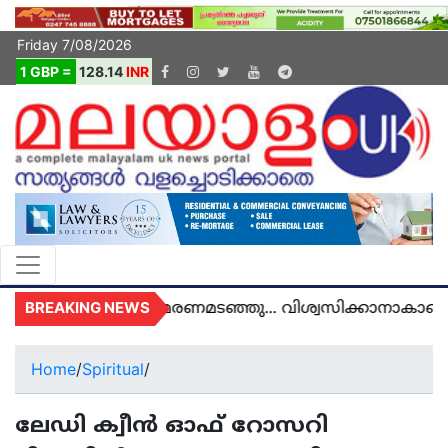
Friday 7/08/2026
1 GBP =
128.14
INR
BREAKING NEWS
മൽ യുകെയിൽ മരണമടഞ്ഞു... വിശ്വസിക്കാനാകാതെ യ
Home
/
Spiritual
/
ലേഡി ക്വീൻ ഓഫ് റോസറി