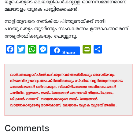
യുകെയുടെ മലയാളികൾക്കുള്ള ഓണസമ്മാനമാണ്
മലയാളം യുകെ പബ്ലിക്കേഷൻ.
നാളിതുവരെ നൽകിയ പിന്തുണയ്ക്ക് നന്ദി
പറയുകയും തുടർന്നും സഹകരണം ഉണ്ടാകണമെന്ന്
അഭ്യർത്ഥിക്കുകയും ചെയ്യുന്നു.
Facebook
Twitter
WhatsApp
Messenger
PrintFriendly
Share
Share
വാർത്തകളോട് പ്രതികരിക്കുന്നവർ അശ്ലീലവും അസഭ്യവും
നിയമവിരുദ്ധവും അപകീർത്തികരവും സ്പർദ്ധ വളർത്തുന്നതുമായ
പരാമർശങ്ങൾ ഒഴിവാക്കുക. വ്യക്തിപരമായ അധിക്ഷേപങ്ങൾ
പാടില്ല. ഇത്തരം അഭിപ്രായങ്ങൾ സൈബർ നിയമപ്രകാരം
ശിക്ഷാർഹമാണ് . വായനക്കാരുടെ അഭിപ്രായങ്ങൾ
വായനകാരുടേതു മാത്രമാണ്, മലയാളം യുകെ യുടേത് അല്ല .
Comments