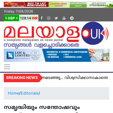
Friday 7/08/2026
1 GBP =
128.14
INR
BREAKING NEWS
യുകെയിൽ മരണമടഞ്ഞു... വിശ്വസിക്കാനാകാതെ യുകെ
Home
/
Editorials
/
സമൃദ്ധിയും സന്തോഷവും