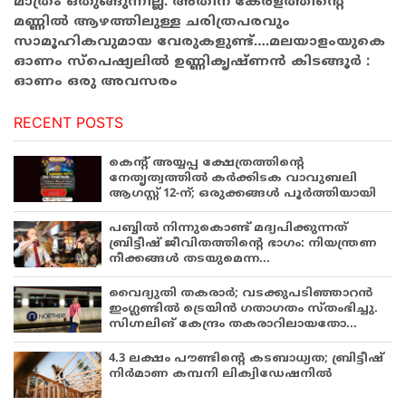
മാത്രം ഒതുങ്ങുന്നില്ല. അതിന് കേരളത്തിന്റെ
മണ്ണിൽ ആഴത്തിലുള്ള ചരിത്രപരവും
സാമൂഹികവുമായ വേരുകളുണ്ട്….മലയാളംയുകെ
ഓണം സ്പെഷ്യലിൽ ഉണ്ണികൃഷ്ണൻ കിടങ്ങൂർ :
ഓണം ഒരു അവസരം
RECENT POSTS
കെന്റ് അയ്യപ്പ ക്ഷേത്രത്തിന്റെ
നേതൃത്വത്തിൽ കർക്കിടക വാവുബലി
ആഗസ്റ്റ് 12-ന്; ഒരുക്കങ്ങൾ പൂർത്തിയായി
പബ്ബില്‍ നിന്നുകൊണ്ട് മദ്യപിക്കുന്നത്
ബ്രിട്ടീഷ് ജീവിതത്തിന്റെ ഭാഗം: നിയന്ത്രണ
നീക്കങ്ങള്‍ തടയുമെന്ന...
വൈദ്യുതി തകരാർ; വടക്കുപടിഞ്ഞാറൻ
ഇംഗ്ലണ്ടിൽ ട്രെയിൻ ഗതാഗതം സ്തംഭിച്ചു.
സിഗ്നലിങ് കേന്ദ്രം തകരാറിലായതോ...
4.3 ലക്ഷം പൗണ്ടിന്റെ കടബാധ്യത; ബ്രിട്ടീഷ്
നിർമാണ കമ്പനി ലിക്വിഡേഷനിൽ