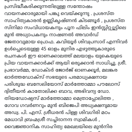
പ്രസിദ്ധീകരിക്കുന്നതിലുള്ള സന്തോഷം
വായനക്കാരുമായി പങ്കു വെയ്ക്കുന്നു . പ്രശസ്ത
സാഹിത്യകാരൻ ഉണ്ണികൃഷ്ണൻ കിടങ്ങൂർ , പ്രശസ്ത
സിനിമാ സംവിധായകനും പൂന ഫിലിം ഇൻസ്റ്റിറ്റ്യൂട്ടിലെ
മുൻ അധ്യാപകനും നാഷണൽ അവാർഡ്
ജേതാവുമായ പ്രൊഫ. കവിയൂർ ശിവപ്രസാദ് എന്നിവർ
ഉൾപ്പെടെയുള്ള 45 ഓളം മുനിര എഴുത്തുകാരുടെ
രചനകൾ ഈ ഓണക്കാലത്ത് മലയാളം യുകെയുടെ
പ്രിയ വായനക്കാർക്ക് ആയി ഒരുക്കാൻ സാധിച്ചു. ശ്രീ.
പ്രഭാവർമ്മ, ഡോക്ടർ ജോർജ് ഓണക്കൂർ, മലങ്കര
ഓർത്തഡോക്സ് സഭയുടെ പരമാധ്യക്ഷനായ
പരിശുദ്ധ ബസേലിയോസ് മാർത്തോമ്മാ പൗലോസ്
ദ്വിതീയൻ കാതോലിക്ക ബാവ, അഭിവന്ദ്യ ഡോ.
തിയഡോഷ്യസ് മാർത്തോമ്മാ മെത്രാപ്പോലിത്ത ,
ഗോവ ഗവർണറും മുൻ ബിജെപി അധ്യക്ഷനുമായ
അഡ്വ. പി. എസ്. ശ്രീധരൻ പിള്ള ശിവഗിരി മഠം
മേധാവി ബ്രഹ്മശ്രീ സച്ചിദാനന്ദ സ്വാമികൾ ,
വൈജ്ഞാനിക സാഹിത്യ മേഖലയിലെ മുൻനിര