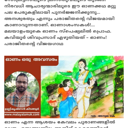
സോക്രട്ടീസിലൂടെ ക്രിസ്തുവിലൂടെ തുടങ്ങി
നിരവധി ആചാര്യന്മാരിലൂടെ ഈ ഓണക്കഥ മറ്റു
പല പേരുകളിലായി പുനർജ്ജനിക്കുന്നു…
അനശ്വരത്വം എന്നും പരാജിതന്റെ വിജയമായി
കാണാവുന്നതാണ്. ഓണാശംസകൾ!…
മലയാളംയുകെ ഓണം സ്പെഷ്യലിൽ പ്രൊഫ.
കവിയൂർ ശിവപ്രസാദ് എഴുതിയത് – ഓണം!
പരാജിതന്റെ വിജയഗാഥ
ഓണം എന്ന ആശയം കേവലം പുരാണങ്ങളിൽ