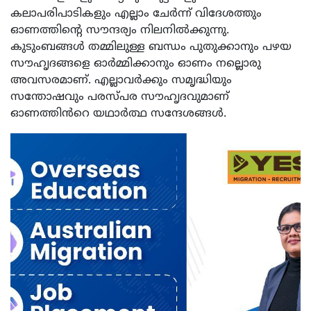
കലാപരിപാടികളും എല്ലാം ചേർന്ന് വിദേശത്തും
ഓണത്തിന്റെ സൗന്ദര്യം നിലനിൽക്കുന്നു.
കുടുംബങ്ങൾ തമ്മിലുള്ള ബന്ധം പുതുക്കാനും പഴയ
സൗഹൃദങ്ങളെ ഓർമ്മിക്കാനും ഓണം നല്ലൊരു
അവസരമാണ്. എല്ലാവർക്കും സമൃദ്ധിയും
സന്തോഷവും പരസ്പര സൗഹൃദവുമാണ്
ഓണത്തിൻറെ യഥാർത്ഥ സന്ദേശങ്ങൾ.