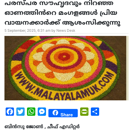
പരസ്പര സൗഹൃദവും നിറഞ്ഞ
ഓണത്തിൻറെ മംഗളങ്ങൾ പ്രിയ
വായനക്കാർക്ക് ആശംസിക്കുന്നു
5 September, 2025, 6:31 am by News Desk
Facebook
Twitter
WhatsApp
Messenger
PrintFriendly
Share
Share
ബിൻസു ജോൺ , ചീഫ് എഡിറ്റർ