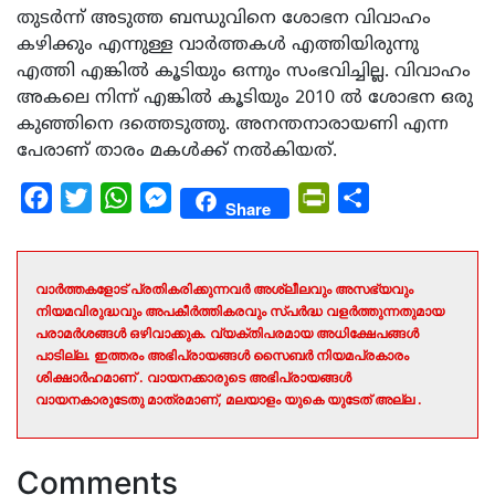
തുടർന്ന് അടുത്ത ബന്ധുവിനെ ശോഭന വിവാഹം
കഴിക്കും എന്നുള്ള വാർത്തകൾ എത്തിയിരുന്നു
എത്തി എങ്കിൽ കൂടിയും ഒന്നും സംഭവിച്ചില്ല. വിവാഹം
അകലെ നിന്ന് എങ്കിൽ കൂടിയും 2010 ല്‍ ശോഭന ഒരു
കുഞ്ഞിനെ ദത്തെടുത്തു. അനന്തനാരായണി എന്ന
പേരാണ് താരം മകള്‍ക്ക് നല്‍കിയത്.
Facebook
Twitter
WhatsApp
Messenger
PrintFriendly
Share
Share
വാർത്തകളോട് പ്രതികരിക്കുന്നവർ അശ്ലീലവും അസഭ്യവും
നിയമവിരുദ്ധവും അപകീർത്തികരവും സ്പർദ്ധ വളർത്തുന്നതുമായ
പരാമർശങ്ങൾ ഒഴിവാക്കുക. വ്യക്തിപരമായ അധിക്ഷേപങ്ങൾ
പാടില്ല. ഇത്തരം അഭിപ്രായങ്ങൾ സൈബർ നിയമപ്രകാരം
ശിക്ഷാർഹമാണ് . വായനക്കാരുടെ അഭിപ്രായങ്ങൾ
വായനകാരുടേതു മാത്രമാണ്, മലയാളം യുകെ യുടേത് അല്ല .
Comments