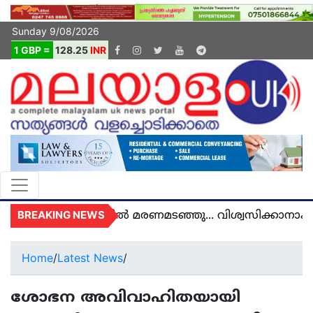
Sunday 9/08/2026
1 GBP =
128.25
INR
BREAKING NEWS
ു അമൽ യുകെയിൽ മരണമടഞ്ഞു... വിശ്വസിക്കാനാകാത
Home
/
Latest News
/
ശോഭന അവിവാഹിതയായി