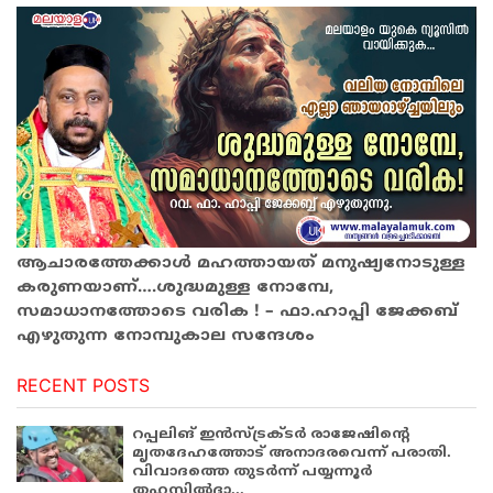
ആചാരത്തേക്കാൾ മഹത്തായത് മനുഷ്യനോടുള്ള
കരുണയാണ്….ശുദ്ധമുള്ള നോമ്പേ,
സമാധാനത്തോടെ വരിക ! – ഫാ.ഹാപ്പി ജേക്കബ്
എഴുതുന്ന നോമ്പുകാല സന്ദേശം
RECENT POSTS
റപ്പലിങ് ഇൻസ്ട്രക്ടർ രാജേഷിന്റെ
മൃതദേഹത്തോട് അനാദരവെന്ന് പരാതി.
വിവാദത്തെ തുടർന്ന് പയ്യന്നൂർ
തഹസിൽദാ...