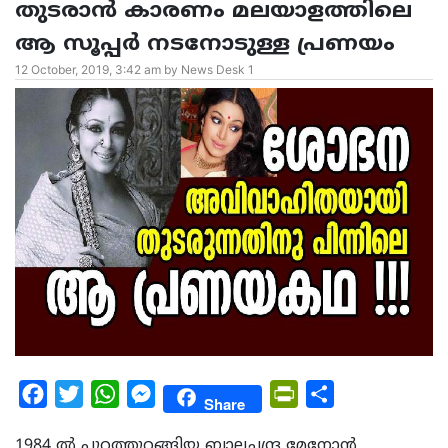
തുടരാൻ കാരണം മലയാളത്തിലെ
ആ സൂപ്പർ നടനോടുള്ള പ്രണയം
12 October, 2019, 3:42 am by News Desk 1
Facebook
Twitter
WhatsApp
Messenger
PrintFriendly
Share
Share
1984 ൽ പുറത്തുറങ്ങിയ ബാലചന്ദ്ര മേനോൻ