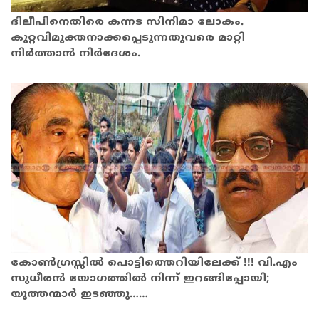
ദിലീപിനെതിരെ കന്നട സിനിമാ ലോകം.
കുറ്റവിമുക്തനാക്കപ്പെടുന്നതുവരെ മാറ്റി
നിര്‍ത്താന്‍ നിര്‍ദേശം.
കോൺഗ്രസ്സിൽ പൊട്ടിത്തെറിയിലേക്ക് !!! വി.എം
സുധീരൻ യോഗത്തിൽ നിന്ന് ഇറങ്ങിപ്പോയി;
യൂത്തന്മാർ ഇടഞ്ഞു……