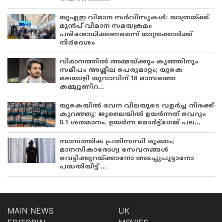
യുഎഇ വിമാന സർവീസുകൾ: യാത്രയ്ക്ക്
മുൻപ് വിമാന സമയക്രമം
പരിശോധിക്കണമെന്ന് യാത്രക്കാർക്ക്
നിർദേശം
വിമാനത്തിൽ അമ്മയ്ക്കും കുഞ്ഞിനും
സമീപം അശ്ലീല പെരുമാറ്റം; യുകെ
മലയാളി യുവാവിന് 18 മാസത്തെ
കമ്മ്യൂണിറ...
യുകെയിൽ ഭവന വിലയുടെ വളർച്ച നിരക്ക്
കുറഞ്ഞു; ജൂലൈയിൽ ഉയർന്നത് വെറും
0.1 ശതമാനം. ഉയർന്ന മോർട്ട്ഗേജ് പല...
സാമ്പത്തിക പ്രതിസന്ധി രൂക്ഷം;
മാനസികാരോഗ്യ സേവനങ്ങൾ
വെട്ടിക്കുറയ്ക്കാനോ അടച്ചുപൂട്ടാനോ
പദ്ധതിയിട്ട് ...
MAIN NEWS
UK