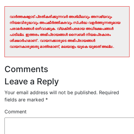
വാർത്തകളോട് പ്രതികരിക്കുന്നവർ അശ്ലീലവും അസഭ്യവും
നിയമവിരുദ്ധവും അപകീർത്തികരവും സ്പർദ്ധ വളർത്തുന്നതുമായ
പരാമർശങ്ങൾ ഒഴിവാക്കുക. വ്യക്തിപരമായ അധിക്ഷേപങ്ങൾ
പാടില്ല. ഇത്തരം അഭിപ്രായങ്ങൾ സൈബർ നിയമപ്രകാരം
ശിക്ഷാർഹമാണ് . വായനക്കാരുടെ അഭിപ്രായങ്ങൾ
വായനകാരുടേതു മാത്രമാണ്, മലയാളം യുകെ യുടേത് അല്ല .
Comments
Leave a Reply
Your email address will not be published.
Required
fields are marked
*
Comment