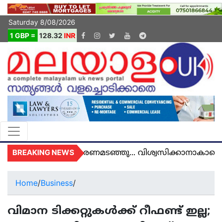
Saturday 8/08/2026
1 GBP =
128.32
INR
BREAKING NEWS
മൽ യുകെയിൽ മരണമടഞ്ഞു... വിശ്വസിക്കാനാകാതെ യ
Home
/
Business
/
വിമാന ടിക്കറ്റുകള്‍ക്ക് റീഫണ്ട് ഇല്ല;