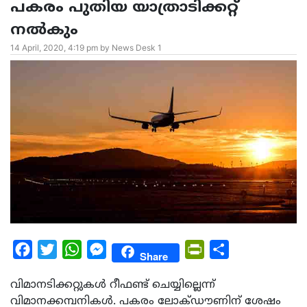
പകരം പുതിയ യാത്രാടിക്കറ്റ്
നല്‍കും
14 April, 2020, 4:19 pm by News Desk 1
Facebook
Twitter
WhatsApp
Messenger
PrintFriendly
Share
Share
വിമാനടിക്കറ്റുകള്‍ റീഫണ്ട് ചെയ്യില്ലെന്ന്
വിമാനക്കമ്പനികള്‍. പകരം ലോക്ഡൗണിന് ശേഷം