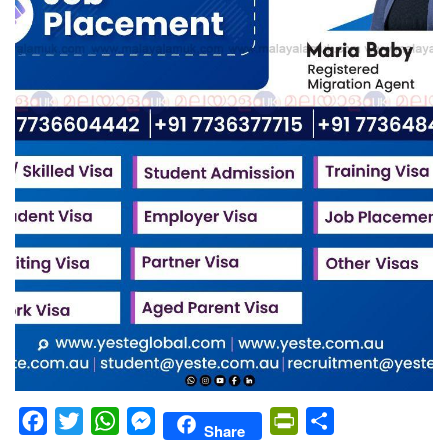
Facebook
Twitter
WhatsApp
Messenger
PrintFriendly
Share
Share