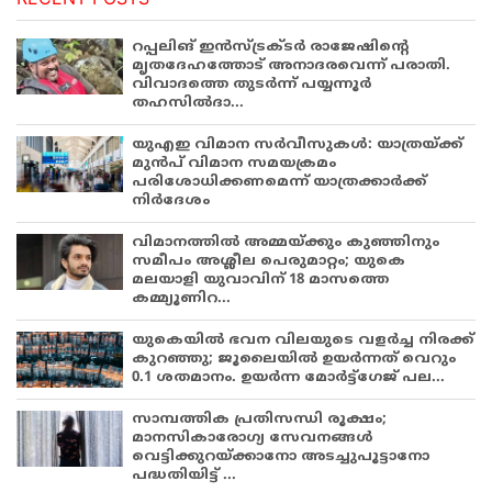
റപ്പലിങ് ഇൻസ്ട്രക്ടർ രാജേഷിന്റെ
മൃതദേഹത്തോട് അനാദരവെന്ന് പരാതി.
വിവാദത്തെ തുടർന്ന് പയ്യന്നൂർ
തഹസിൽദാ...
യുഎഇ വിമാന സർവീസുകൾ: യാത്രയ്ക്ക്
മുൻപ് വിമാന സമയക്രമം
പരിശോധിക്കണമെന്ന് യാത്രക്കാർക്ക്
നിർദേശം
വിമാനത്തിൽ അമ്മയ്ക്കും കുഞ്ഞിനും
സമീപം അശ്ലീല പെരുമാറ്റം; യുകെ
മലയാളി യുവാവിന് 18 മാസത്തെ
കമ്മ്യൂണിറ...
യുകെയിൽ ഭവന വിലയുടെ വളർച്ച നിരക്ക്
കുറഞ്ഞു; ജൂലൈയിൽ ഉയർന്നത് വെറും
0.1 ശതമാനം. ഉയർന്ന മോർട്ട്ഗേജ് പല...
സാമ്പത്തിക പ്രതിസന്ധി രൂക്ഷം;
മാനസികാരോഗ്യ സേവനങ്ങൾ
വെട്ടിക്കുറയ്ക്കാനോ അടച്ചുപൂട്ടാനോ
പദ്ധതിയിട്ട് ...