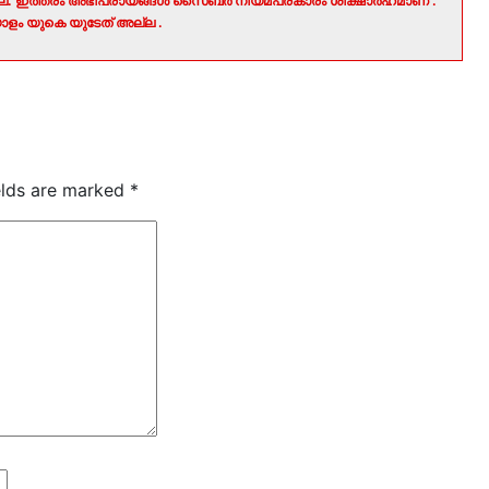
ല്ല. ഇത്തരം അഭിപ്രായങ്ങൾ സൈബർ നിയമപ്രകാരം ശിക്ഷാർഹമാണ് .
ളം യുകെ യുടേത് അല്ല .
elds are marked
*