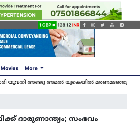
1 GBP =
128.12
INR
Movies
More
വതി അഞ്ജു അമൽ യുകെയിൽ മരണമടഞ്ഞു... വിശ്വസിക
ഥിക്ക് ദാരുണാന്ത്യം; സംഭവം