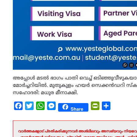
അപ്പോള്‍ മടല്‍ ഭാഗം പാതി വെച്ച് ഒടിഞ്ഞുവീഴുകയ
മോര്‍ച്ചറിയില്‍. മുതുകുളം ഹയര്‍ സെക്കന്‍ഡറി സ്‌കൂള
സഹോദരി: മധുര മീനാക്ഷി.
Facebook
Twitter
WhatsApp
Messenger
PrintFriendly
Share
Share
വാർത്തകളോട് പ്രതികരിക്കുന്നവർ അശ്ലീലവും അസഭ്യവും നിയമവി