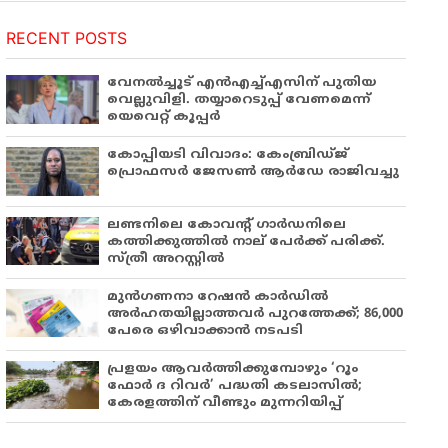
RECENT POSTS
വേനൽച്ചൂട് എൻഎച്ച്എസിന് പുതിയ
വെല്ലുവിളി. തയ്യാറെടുപ്പ് വേണമെന്ന്
യെവെറ്റ് കൂപ്പർ
കോപ്പിയടി വിവാദം: കേംബ്രിഡ്ജ്
പ്രൊഫസർ ജേസൺ ആർഡേ രാജിവച്ചു
ലണ്ടനിലെ കോവന്റ് ഗാർഡനിലെ
കത്തിക്കുത്തിൽ നാല് പേർക്ക് പരിക്ക്.
സ്ത്രീ അറസ്റ്റിൽ
മുൻഗണനാ റേഷൻ കാർഡിൽ
അർഹതയില്ലാത്തവർ പുറത്തേക്ക്; 86,000
പേരെ ഒഴിവാക്കാൻ നടപടി
പ്രളയം ആവർത്തിക്കുമ്പോഴും ‘റൂം
ഫോർ ദ റിവർ’ പദ്ധതി കടലാസിൽ;
കേരളത്തിന് വീണ്ടും മുന്നറിയിപ്പ്