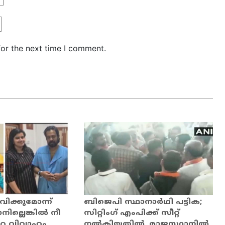
for the next time I comment.
വിക്കുമോന്ന്
ബി​ജെ​പി സ്ഥാ​നാ​ര്‍​ഥി പ​ട്ടി​ക;
ില്ലെങ്കില്‍ നീ
സിറ്റിംഗ് എംപിക്ക് സീറ്റ്
െ വിവാഹം
നല്‍കിയതില്‍, രാജസ്ഥാനില്‍