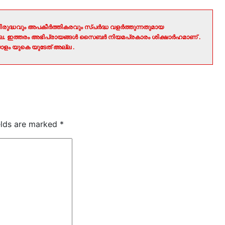
രുദ്ധവും അപകീർത്തികരവും സ്പർദ്ധ വളർത്തുന്നതുമായ
ല്ല. ഇത്തരം അഭിപ്രായങ്ങൾ സൈബർ നിയമപ്രകാരം ശിക്ഷാർഹമാണ് .
ളം യുകെ യുടേത് അല്ല .
elds are marked
*