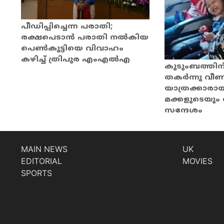
പീഡിപ്പിച്ചെന്ന പരാതി;
രക്ഷപെടാൻ പരാതി നൽകിയ
പെൺകുട്ടിയെ വിവാഹം
കഴിച്ച് ത്രിപുര എംഎൽഎ
കുടുംബത്തിന
തകർന്നു വീണ
യാത്രക്കാരാ
മക്കളുടെയ
സന്ദേശം
MAIN NEWS
UK
EDITORIAL
MOVIES
SPORTS