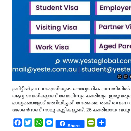
ബ്രിട്ടീഷ്​ പ്രധാനമന്ത്രിയുടെ ഔദ്യോഗിക വസതിയി
ആദ്യ ദമ്പതികളാണ്​ ബോറിസും കാരിയും. ഇരുവരുട
മാധ്യമങ്ങളോട്​ അറിയിച്ചത്​. നേരത്തെ രണ്ട്​ ത
ജോൺസണ്​ നാലു കുട്ടികളുണ്ട്​. 26 കാരിയായ വധു
Facebook
Twitter
WhatsApp
Messenger
PrintFriendly
Share
Share