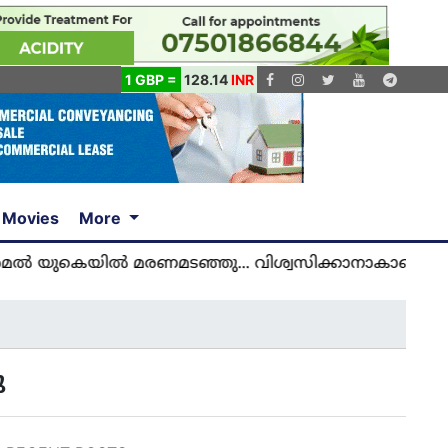
1 GBP =
128.14
INR
Movies
More
യിൽ മരണമടഞ്ഞു... വിശ്വസിക്കാനാകാതെ യുകെ മലയ
ു