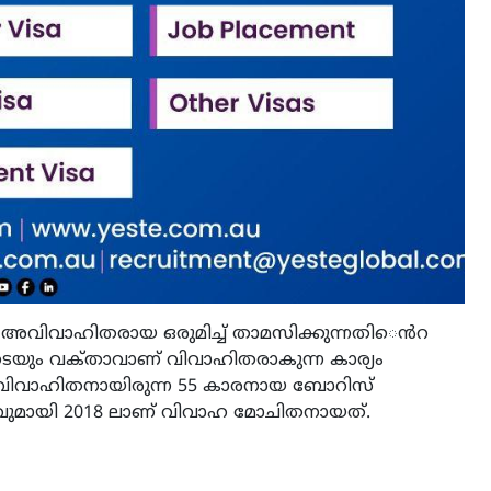
ൽ അവിവാഹിതരായ ഒരുമിച്ച്​ താമസിക്കുന്നതി​​​​െൻറ
െയും വക്​താവാണ്​ വിവാഹിതരാകുന്ന കാര്യം
വണ വിവാഹിതനായിരുന്ന 55 കാരനായ ബോറിസ്​
വുമായി 2018 ലാണ്​ വിവാഹ മോചിതനായത്​.