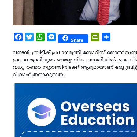
Facebook
Twitter
WhatsApp
Messenger
PrintFriendly
Share
Share
ലണ്ടൻ: ബ്രിട്ടീഷ്​ പ്രധാനമന്ത്രി ബോറിസ്​ ജ
പ്രധാനമന്ത്രിയുടെ ഔദ്യോഗിക വസതിയിൽ താമസിക
വധു. രണ്ടര നൂറ്റാണ്ടിനിടക്ക്​ ആദ്യമായാണ്​ ഒരു ബ്രിട്
വിവാഹിതനാകുന്നത്​.