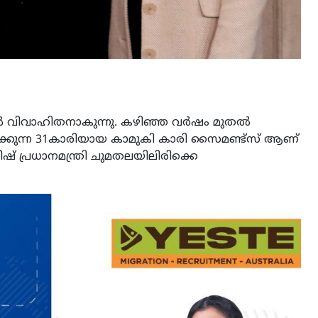
ോൺസൺ വിവാഹിതനാകുന്നു. കഴിഞ്ഞ വർഷം മുതൽ
്കുന്ന 31കാരിയായ കാമുകി കാരി സൈമണ്ട്​സ്​ ആണ്​
ടീഷ്​ പ്രധാനമന്ത്രി ചുമതലയിലി​രിക്കെ