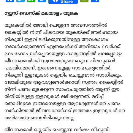
Share
ന്യൂസ് ഡെസ്ക് മലയാളം യുകെ
യുകെയിൽ ജോലി ചെയ്യുന്ന അവസരത്തിൽ
കൈയ്യിൽ നിന്ന് ചിലവായ തുകയ്ക്ക് അർഹമായ
നികുതി ഇളവ് ലഭിക്കുന്നതിനുള്ള അവകാശം
നമ്മൾക്കുണ്ടെന്ന് എത്രപേർക്ക് അറിയാം ? വർക്ക്
ഫ്രം ഹോം ഉൾപ്പെടെയുള്ള കാര്യങ്ങളിൽ പലപ്പോഴും
ജീവനക്കാർക്ക് സ്വന്തമായുണ്ടാകുന്ന ചിലവുകൾ
പലവിധമാണ്. ഇങ്ങനെയുള്ള സാഹചര്യത്തിൽ
നികുതി ഇളവുകൾ ക്ലെയിം ചെയ്യുവാൻ സാധിക്കും.
ജോലിയുടെ ആവശ്യങ്ങൾക്കായി സ്വന്തം കൈയ്യിൽ
നിന്ന് പണം മുടക്കുന്ന സാഹചര്യത്തിൽ ആണ് ഈ
രീതിയിലുള്ള ഇളവുകൾ ലഭിക്കുന്നത്. മറിച്ച്
തൊഴിലുടമ ഇങ്ങനെയുള്ള ആവശ്യങ്ങൾക്ക് പണം
നൽകിയാൽ ജീവനക്കാർക്ക് ഇത്തരം ഇളവുകൾക്ക്
അർഹത ഉണ്ടായിരിക്കുന്നതല്ല.
ജീവനക്കാർ ക്ലെയിം ചെയ്യുന്ന വർഷം നികുതി