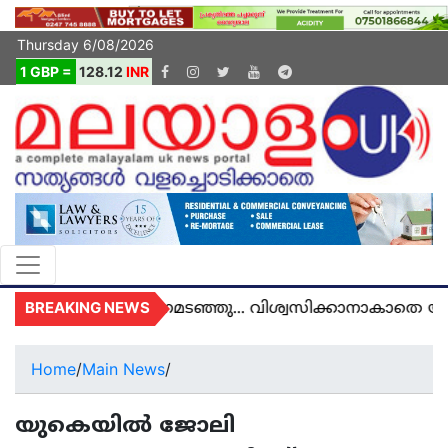
Thursday 6/08/2026
1 GBP =
128.12
INR
BREAKING NEWS
യുകെയിൽ മരണമടഞ്ഞു... വിശ്വസിക്കാനാകാതെ യുകെ
Home
/
Main News
/
യുകെയിൽ ജോലി