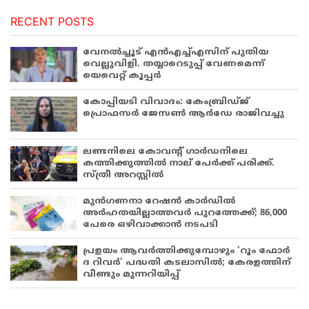
RECENT POSTS
വേനൽച്ചൂട് എൻഎച്ച്എസിന് പുതിയ
വെല്ലുവിളി. തയ്യാറെടുപ്പ് വേണമെന്ന്
യെവെറ്റ് കൂപ്പർ
കോപ്പിയടി വിവാദം: കേംബ്രിഡ്ജ്
പ്രൊഫസർ ജേസൺ ആർഡേ രാജിവച്ചു
ലണ്ടനിലെ കോവന്റ് ഗാർഡനിലെ
കത്തിക്കുത്തിൽ നാല് പേർക്ക് പരിക്ക്.
സ്ത്രീ അറസ്റ്റിൽ
മുൻഗണനാ റേഷൻ കാർഡിൽ
അർഹതയില്ലാത്തവർ പുറത്തേക്ക്; 86,000
പേരെ ഒഴിവാക്കാൻ നടപടി
പ്രളയം ആവർത്തിക്കുമ്പോഴും ‘റൂം ഫോർ
ദ റിവർ’ പദ്ധതി കടലാസിൽ; കേരളത്തിന്
വീണ്ടും മുന്നറിയിപ്പ്