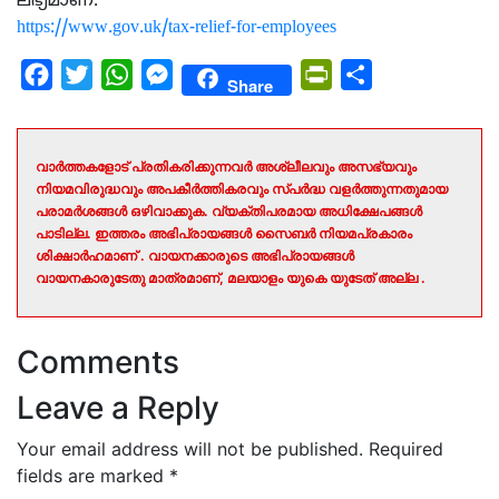
ലഭ്യമാണ്.
https://www.gov.uk/tax-relief-for-employees
Facebook
Twitter
WhatsApp
Messenger
PrintFriendly
Share
Share
വാർത്തകളോട് പ്രതികരിക്കുന്നവർ അശ്ലീലവും അസഭ്യവും
നിയമവിരുദ്ധവും അപകീർത്തികരവും സ്പർദ്ധ വളർത്തുന്നതുമായ
പരാമർശങ്ങൾ ഒഴിവാക്കുക. വ്യക്തിപരമായ അധിക്ഷേപങ്ങൾ
പാടില്ല. ഇത്തരം അഭിപ്രായങ്ങൾ സൈബർ നിയമപ്രകാരം
ശിക്ഷാർഹമാണ് . വായനക്കാരുടെ അഭിപ്രായങ്ങൾ
വായനകാരുടേതു മാത്രമാണ്, മലയാളം യുകെ യുടേത് അല്ല .
Comments
Leave a Reply
Your email address will not be published.
Required
fields are marked
*