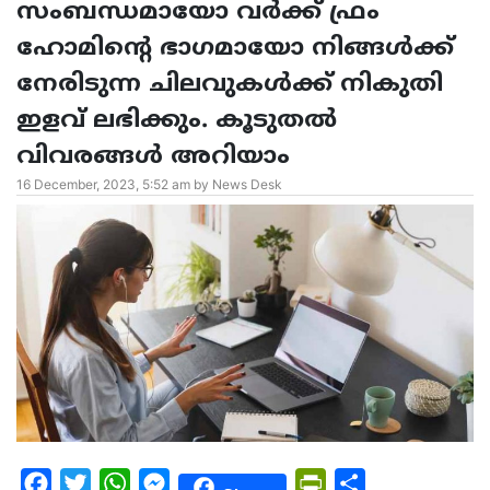
സംബന്ധമായോ വർക്ക് ഫ്രം
ഹോമിന്റെ ഭാഗമായോ നിങ്ങൾക്ക്
നേരിടുന്ന ചിലവുകൾക്ക് നികുതി
ഇളവ് ലഭിക്കും. കൂടുതൽ
വിവരങ്ങൾ അറിയാം
16 December, 2023, 5:52 am by News Desk
Facebook
Twitter
WhatsApp
Messenger
PrintFriendly
Share