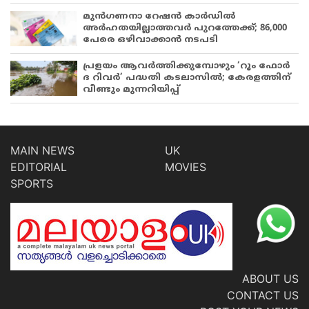
മുൻഗണനാ റേഷൻ കാർഡിൽ
അർഹതയില്ലാത്തവർ പുറത്തേക്ക്; 86,000
പേരെ ഒഴിവാക്കാൻ നടപടി
പ്രളയം ആവർത്തിക്കുമ്പോഴും ‘റൂം ഫോർ
ദ റിവർ’ പദ്ധതി കടലാസിൽ; കേരളത്തിന്
വീണ്ടും മുന്നറിയിപ്പ്
MAIN NEWS
UK
EDITORIAL
MOVIES
SPORTS
ABOUT US
CONTACT US