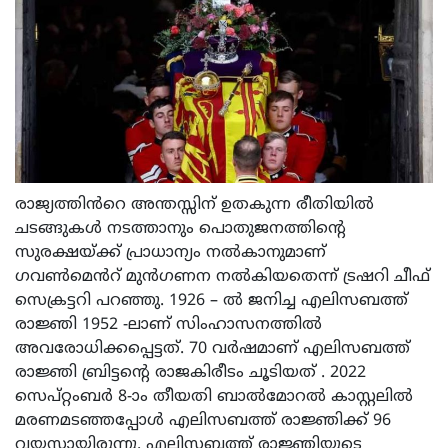
രാജ്യത്തിൻറെ അന്തസ്സിന് ഉതകുന്ന രീതിയിൽ
ചടങ്ങുകൾ നടത്താനും പൊതുജനത്തിന്റെ
സുരക്ഷയ്ക്ക് പ്രാധാന്യം നൽകാനുമാണ്
ഗവൺമെൻറ് മുൻഗണന നൽകിയതെന്ന് ട്രഷറി ചീഫ്
സെക്രട്ടറി പറഞ്ഞു. 1926 – ൽ ജനിച്ച എലിസബത്ത്
രാജ്ഞി 1952 -ലാണ് സിംഹാസനത്തിൽ
അവരോധിക്കപ്പെട്ടത്. 70 വർഷമാണ് എലിസബത്ത്
രാജ്ഞി ബ്രിട്ടന്റെ രാജകിരീടം ചൂടിയത് . 2022
സെപ്റ്റംബർ 8-ാം തീയതി ബാൽമോറൽ കാസ്റ്റലിൽ
മരണമടഞ്ഞപ്പോൾ എലിസബത്ത് രാജ്ഞിക്ക് 96
വയസ്സായിരുന്നു. എലിസബത്ത് രാജ്ഞിയുടെ