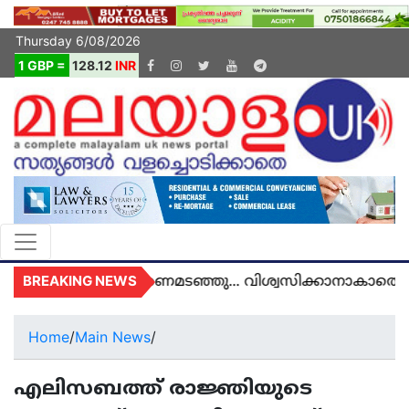
Thursday 6/08/2026
1 GBP =
128.12
INR
BREAKING NEWS
 യുകെയിൽ മരണമടഞ്ഞു... വിശ്വസിക്കാനാകാതെ യുക
Home
/
Main News
/
എലിസബത്ത് രാജ്ഞിയുടെ