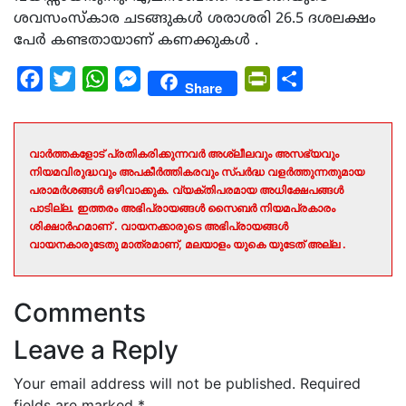
ശവസംസ്കാര ചടങ്ങുകൾ ശരാശരി 26.5 ദശലക്ഷം
പേർ കണ്ടതായാണ് കണക്കുകൾ .
Facebook
Twitter
WhatsApp
Messenger
PrintFriendly
Share
Share
വാർത്തകളോട് പ്രതികരിക്കുന്നവർ അശ്ലീലവും അസഭ്യവും
നിയമവിരുദ്ധവും അപകീർത്തികരവും സ്പർദ്ധ വളർത്തുന്നതുമായ
പരാമർശങ്ങൾ ഒഴിവാക്കുക. വ്യക്തിപരമായ അധിക്ഷേപങ്ങൾ
പാടില്ല. ഇത്തരം അഭിപ്രായങ്ങൾ സൈബർ നിയമപ്രകാരം
ശിക്ഷാർഹമാണ് . വായനക്കാരുടെ അഭിപ്രായങ്ങൾ
വായനകാരുടേതു മാത്രമാണ്, മലയാളം യുകെ യുടേത് അല്ല .
Comments
Leave a Reply
Your email address will not be published.
Required
fields are marked
*