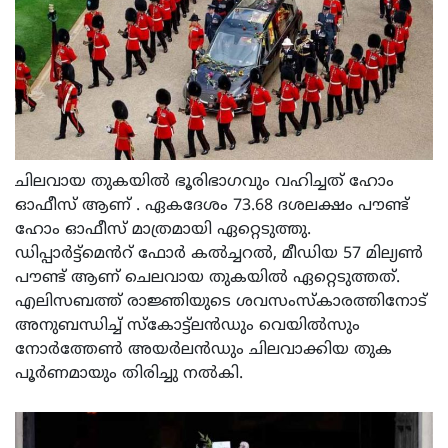
ചിലവായ തുകയിൽ ഭൂരിഭാഗവും വഹിച്ചത് ഹോം
ഓഫീസ് ആണ് . ഏകദേശം 73.68 ദശലക്ഷം പൗണ്ട്
ഹോം ഓഫീസ് മാത്രമായി ഏറ്റെടുത്തു.
ഡിപ്പാർട്ട്മെൻറ് ഫോർ കൽച്ചറൽ, മീഡിയ 57 മില്യൺ
പൗണ്ട് ആണ് ചെലവായ തുകയിൽ ഏറ്റെടുത്തത്.
എലിസബത്ത് രാജ്ഞിയുടെ ശവസംസ്കാരത്തിനോട്
അനുബന്ധിച്ച് സ്കോട്ട്‌ലൻഡും വെയിൽസും
നോർത്തേൺ അയർലൻഡും ചിലവാക്കിയ തുക
പൂർണമായും തിരിച്ചു നൽകി.