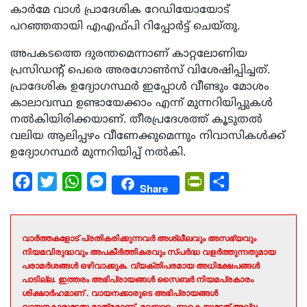
കാർമേ വാൾ പ്രാദേശിക റേഡിയോയോട്
പറഞ്ഞതായി എഎഫ്‍പി റിപ്പോർട്ട് ചെയ്തു.
അപകടത്തെ ദുരന്തമെന്നാണ് കാറ്റലോണിയ
പ്രസിഡന്റ് പെരെ അരഗോൺസ് വിശേഷിപ്പിച്ചത്.
പ്രാദേശിക ഉദ്യോഗസ്ഥർ ഇപ്പോൾ വീണ്ടും മോശം
കാലാവസ്ഥ ഉണ്ടായേക്കാം എന്ന് മുന്നറിയിപ്പുകൾ
നൽകിയിരിക്കയാണ്. തീരപ്രദേശത്ത് കൂടുതൽ
വലിയ ആലിപ്പഴം വീണേക്കുമെന്നും നിവാസികൾക്ക്
ഉദ്യോ​ഗസ്ഥർ മുന്നറിയിപ്പ് നൽകി.
Facebook
Twitter
WhatsApp
Messenger
PrintFriendly
Share
Share
വാർത്തകളോട് പ്രതികരിക്കുന്നവർ അശ്ലീലവും അസഭ്യവും
നിയമവിരുദ്ധവും അപകീർത്തികരവും സ്പർദ്ധ വളർത്തുന്നതുമായ
പരാമർശങ്ങൾ ഒഴിവാക്കുക. വ്യക്തിപരമായ അധിക്ഷേപങ്ങൾ
പാടില്ല. ഇത്തരം അഭിപ്രായങ്ങൾ സൈബർ നിയമപ്രകാരം
ശിക്ഷാർഹമാണ് . വായനക്കാരുടെ അഭിപ്രായങ്ങൾ
വായനകാരുടേതു മാത്രമാണ്, മലയാളം യുകെ യുടേത് അല്ല .