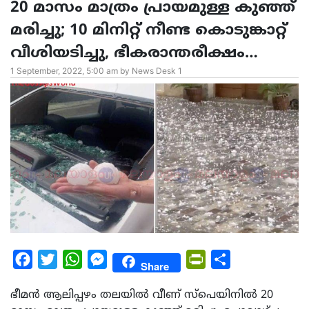
20 മാസം മാത്രം പ്രായമുള്ള കുഞ്ഞ്
മരിച്ചു; 10 മിനിറ്റ് നീണ്ട കൊടുങ്കാറ്റ്
വീശിയടിച്ചു, ഭീകരാന്തരീക്ഷം…
1 September, 2022, 5:00 am by News Desk 1
Facebook
Twitter
WhatsApp
Messenger
PrintFriendly
Share
Share
ഭീമൻ ആലിപ്പഴം തലയിൽ വീണ് സ്പെയിനിൽ 20