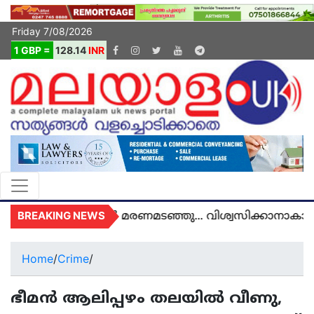
Friday 7/08/2026
1 GBP =
128.14
INR
BREAKING NEWS
അമൽ യുകെയിൽ മരണമടഞ്ഞു... വിശ്വസിക്കാനാകാതെ 
Home
/
Crime
/
ഭീമൻ ആലിപ്പഴം തലയിൽ വീണു,