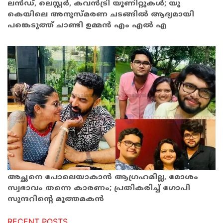
ലൻഡ്, ലെസ്റ്റർ, കവൻട്രി യൂണിറ്റുകൾ; യു
കെയിലെ അനുസ്മരണ ചടങ്ങിൽ ആദ്യമായി
പങ്കെടുത്ത് ചാണ്ടി ഉമ്മൻ എം എൽ എ
അച്ഛനെ പോലെയാകാന്‍ ആഗ്രഹമില്ല, മോശം
സ്വഭാവം തന്നെ കാരണം; പ്രതികരിച്ച് ഗോപി
സുന്ദറിന്റെ മൂത്തമകന്‍
RECENT POSTS