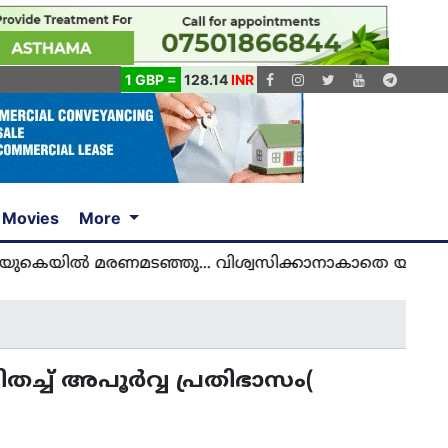
1 GBP =
128.14
INR
Movies
More
രണമടഞ്ഞു... വിശ്വസിക്കാനാകാതെ യുകെ മലയാളികൾ
്ച് അപൂര്‍വ്വ പ്രതിഭാസം(