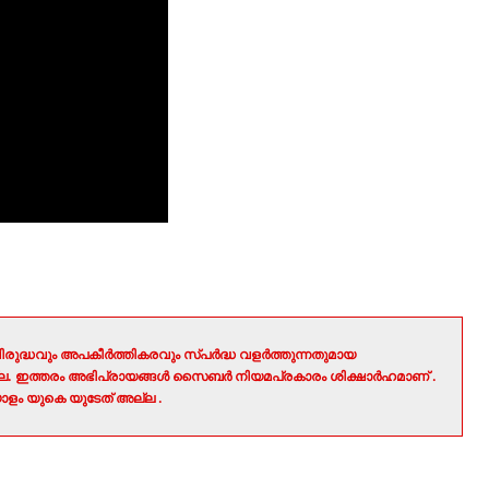
രുദ്ധവും അപകീർത്തികരവും സ്പർദ്ധ വളർത്തുന്നതുമായ
ല്ല. ഇത്തരം അഭിപ്രായങ്ങൾ സൈബർ നിയമപ്രകാരം ശിക്ഷാർഹമാണ് .
ളം യുകെ യുടേത് അല്ല .