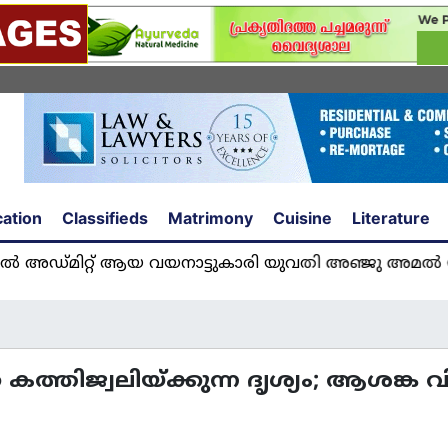
ation
Classifieds
Matrimony
Cuisine
Literature
് ആയ വയനാട്ടുകാരി യുവതി അഞ്ജു അമൽ യുകെയിൽ മ
തിജ്വലിയ്ക്കുന്ന ദൃശ്യം; ആശങ്ക വിതച