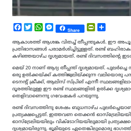
Facebook
Twitter
WhatsApp
Messenger
PrintFriendly
Share
Share
ആകാശത്ത് ആശങ്ക വിതച്ച് തീപ്പന്തുകള്‍. ഈ അപൂര്
പ്രതിഭാസങ്ങള്‍ പരാമര്‍ശിച്ചിട്ടുള്ളത്. രണ്ട് 
കഴിഞ്ഞയാഴ്ച ദൃശ്യമായത്. രണ്ട് ദിവസത്തിന്റെ ഇടവേ
മെയ് 20 നാണ് ആദ്യ തീപ്പന്ത് ദൃശ്യമായത്. പുലര്‍ച്
ഒരു ഉല്‍ക്കയ്ക്ക് കത്തിജ്വലിയ്ക്കുന്ന വലിയൊരു പന
ടെനന്റ് ക്രീക്ക്, ആലിസ് സ്പ്രിങ് എന്നീ സ്ഥലങ്ങളില
ദൂരത്തിലുള്ള ഈ രണ്ട് സ്ഥലങ്ങളില്‍ ഉല്‍ക്ക ദൃശ്യമ
തെളിവാണെന്നു ഗവേഷകര്‍ പറയുന്നു.
രണ്ട് ദിവസത്തിനു ശേഷം ബുധനാഴ്ച പുലര്‍ച്ചെയാ
പ്രത്യക്ഷപ്പെട്ടത്. ഇത്തവണ തെക്കന്‍ ഓസ്‌ട്രേലിയയ
ഓസ്‌ട്രേലിയയിലും വിക്ടോറിയയിലുമായി പ്രത്യക്ഷപ
ദൃശ്യമായിരുന്നു. ഭൂമിയുടെ ഏതെങ്കിലുമൊരു ഭാഗത്