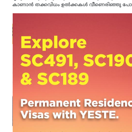
കാണാന്‍ തക്കവിധം ഉല്‍ക്കകള്‍ വീണെരിഞ്ഞു പോകു