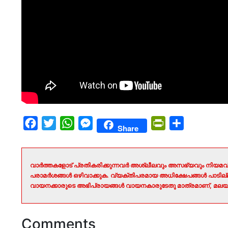
Facebook
Twitter
WhatsApp
Messenger
PrintFriendly
Share
Share
വാർത്തകളോട് പ്രതികരിക്കുന്നവർ അശ്ലീലവും അസഭ്യവും നിയമവി
പരാമർശങ്ങൾ ഒഴിവാക്കുക. വ്യക്തിപരമായ അധിക്ഷേപങ്ങൾ പാടി
വായനക്കാരുടെ അഭിപ്രായങ്ങൾ വായനകാരുടേതു മാത്രമാണ്, മലയാ
Comments