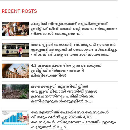
RECENT POSTS
പബ്ബില്‍ നിന്നുകൊണ്ട് മദ്യപിക്കുന്നത്
ബ്രിട്ടീഷ് ജീവിതത്തിന്റെ ഭാഗം: നിയന്ത്രണ
നീക്കങ്ങള്‍ തടയുമെന്ന...
വൈദ്യുതി തകരാർ; വടക്കുപടിഞ്ഞാറൻ
ഇംഗ്ലണ്ടിൽ ട്രെയിൻ ഗതാഗതം സ്തംഭിച്ചു.
സിഗ്നലിങ് കേന്ദ്രം തകരാറിലായതോ...
4.3 ലക്ഷം പൗണ്ടിന്റെ കടബാധ്യത;
ബ്രിട്ടീഷ് നിർമാണ കമ്പനി
ലിക്വിഡേഷനിൽ
മഴക്കെടുതി മുന്നറിയിപ്പിൽ
വെല്ലുവിളിയായി അതിതീവ്രമഴ;
പ്രവചനത്തിനും പരിമിതികൾ.
മണിക്കൂറുകൾക്കുള്ളിൽ ര...
കേരളത്തിൽ പോക്സോ കേസുകൾ
വീണ്ടും വർധിച്ചു; 2025ൽ 4,765
കേസുകൾ. തിരുവനന്തപുരത്ത് ഏറ്റവും
കൂടുതൽ റിപ്പോ...