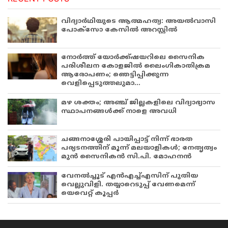
വിദ്യാർഥിയുടെ ആത്മഹത്യ: അയൽവാസി
പോക്സോ കേസിൽ അറസ്റ്റിൽ
നോർത്ത് യോർക്ക്ഷയറിലെ സൈനിക
പരിശീലന കോളജിൽ ലൈംഗികാതിക്രമ
ആരോപണം; ഞെട്ടിപ്പിക്കുന്ന
വെളിപ്പെടുത്തലുമാ...
മഴ ശക്തം; അഞ്ച് ജില്ലകളിലെ വിദ്യാഭ്യാസ
സ്ഥാപനങ്ങൾക്ക് നാളെ അവധി
ചങ്ങനാശ്ശേരി പായിപ്പാട്ട് നിന്ന് ഭാരത
പര്യടനത്തിന് മൂന്ന് മലയാളികൾ; നേതൃത്വം
മുൻ സൈനികൻ സി.പി. മോഹനൻ
വേനൽച്ചൂട് എൻഎച്ച്എസിന് പുതിയ
വെല്ലുവിളി. തയ്യാറെടുപ്പ് വേണമെന്ന്
യെവെറ്റ് കൂപ്പർ