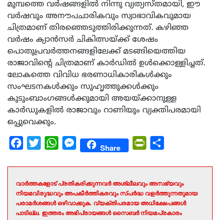
മുമ്പത്തെ വർഷങ്ങളിൽ നിന്നു വ്യത്യസ്തമായി, ഈ
വർഷവും അനൗപചാരികവും സ്വാഭാവികവുമായ
ചിത്രമാണ് തിരഞ്ഞെടുത്തിരിക്കുന്നത്. കഴിഞ്ഞ
വർഷം ക്യാൻസർ ചികിത്സയ്ക്ക് ശേഷം
പൊതുപ്രവർത്തനങ്ങളിലേക്ക് മടങ്ങിയെത്തിയ
രാജാവിന്റെ ചിത്രമാണ് കാർഡിൽ ഉൾക്കൊള്ളിച്ചത്.
ലോകത്തെ വിവിധ ഭരണാധികാരികൾക്കും
സംഘടനകൾക്കും സുഹൃത്തുക്കൾക്കും
കുടുംബാംഗങ്ങൾക്കുമായി അയയ്ക്കാനുള്ള
കാർഡുകളിൽ രാജാവും റാണിയും വ്യക്തിപരമായി
ഒപ്പുവെക്കും.
Facebook
Twitter
WhatsApp
Messenger
PrintFriendly
Share
Share
വാർത്തകളോട് പ്രതികരിക്കുന്നവർ അശ്ലീലവും അസഭ്യവും
നിയമവിരുദ്ധവും അപകീർത്തികരവും സ്പർദ്ധ വളർത്തുന്നതുമായ
പരാമർശങ്ങൾ ഒഴിവാക്കുക. വ്യക്തിപരമായ അധിക്ഷേപങ്ങൾ
പാടില്ല. ഇത്തരം അഭിപ്രായങ്ങൾ സൈബർ നിയമപ്രകാരം