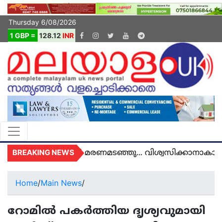
Thursday 6/08/2026
1 GBP =
128.12
INR
BREAKING NEWS
മൽ യുകെയിൽ മരണമടഞ്ഞു... വിശ്വസിക്കാനാകാതെ യ
Home
/
Main News
/
റോമിൽ പകർത്തിയ ദൃശ്യവുമായി