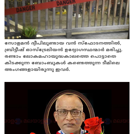
സോളമൻ ദ്വീപിലുണ്ടായ വൻ സ്ഫോടനത്തിൽ,
ബ്രിട്ടീഷ് ഓസ്ട്രേലിയൻ ഉദ്യോഗസ്ഥന്മാർ മരിച്ചു.
രണ്ടാം ലോകമഹായുദ്ധകാലത്തെ പൊട്ടാതെ
കിടക്കുന്ന ബോംബുകൾ കണ്ടെത്തുന്ന ടീമിലെ
അംഗങ്ങളായിരുന്നു ഇവർ.