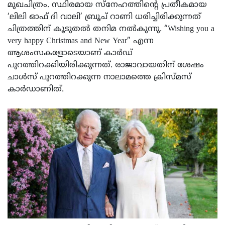
മുഖചിത്രം. സ്ഥിരമായ സ്നേഹത്തിന്റെ പ്രതീകമായ
‘ലിലി ഓഫ് ദി വാലി’ ബ്രൂച് റാണി ധരിച്ചിരിക്കുന്നത്
ചിത്രത്തിന് കൂടുതൽ തനിമ നൽകുന്നു. “Wishing you a
very happy Christmas and New Year” എന്ന
ആശംസകളോടെയാണ് കാർഡ്
പുറത്തിറക്കിയിരിക്കുന്നത്. രാജാവായതിന് ശേഷം
ചാൾസ് പുറത്തിറക്കുന്ന നാലാമത്തെ ക്രിസ്മസ്
കാർഡാണിത്.