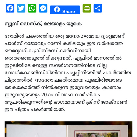
Facebook
Twitter
WhatsApp
Messenger
PrintFriendly
Share
Share
ന്യൂസ് ഡെസ്ക്, മലയാളം യുകെ
റോമിൽ പകർത്തിയ ഒരു മനോഹരമായ ദൃശ്യമാണ്
ചാൾസ് രാജാവും റാണി കമീലയും ഈ വർഷത്തെ
ഔദ്യോഗിക ക്രിസ്മസ് കാർഡിനായി
തെരഞ്ഞെടുത്തിരിക്കുന്നത്. ഏപ്രിൽ മാസത്തിൽ
ഇറ്റലിയിലേക്കുള്ള സന്ദർശനത്തിനിടെ വില്ല
വോൾ‌കോൺസ്കിയിലെ പച്ചപ്പിനിടയിൽ പകർത്തിയ
ചിത്രത്തിൽ, സന്തോഷഭരിതമായ പുഞ്ചിരിയോടെ
കൈകോർത്ത് നിൽക്കുന്ന ഇരുവരെയും കാണാം.
ഇരുവരുടെയും 20-ാം വിവാഹ വാർഷികം
ആചരിക്കുന്നതിന്റെ ഭാഗമായാണ് ക്രിസ് ജാക്സൺ
ഈ ചിത്രം പകര്‍ത്തിയത്.