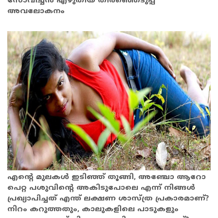
സോവിച്ചൻ എഴുതിയ തിരഞ്ഞെടുപ്പ്
അവലോകനം
എന്റെ മുലകൾ ഇടിഞ്ഞ് തൂങ്ങി, അഞ്ചോ ആറോ
പെറ്റ പശുവിന്റെ അകിടുപോലെ എന്ന് നിങ്ങൾ
പ്രഖ്യാപിച്ചത് എന്ത് ലക്ഷണ ശാസ്ത്ര പ്രകാരമാണ്?
നിറം കറുത്തതും, കാലുകളിലെ പാടുകളും