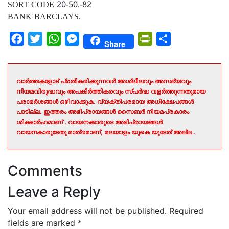
SORT CODE 20-50.-82
BANK BARCLAYS.
Facebook
Twitter
WhatsApp
Messenger
PrintFriendly
Share
Share
വാർത്തകളോട് പ്രതികരിക്കുന്നവർ അശ്ലീലവും അസഭ്യവും
നിയമവിരുദ്ധവും അപകീർത്തികരവും സ്പർദ്ധ വളർത്തുന്നതുമായ
പരാമർശങ്ങൾ ഒഴിവാക്കുക. വ്യക്തിപരമായ അധിക്ഷേപങ്ങൾ
പാടില്ല. ഇത്തരം അഭിപ്രായങ്ങൾ സൈബർ നിയമപ്രകാരം
ശിക്ഷാർഹമാണ് . വായനക്കാരുടെ അഭിപ്രായങ്ങൾ
വായനകാരുടേതു മാത്രമാണ്, മലയാളം യുകെ യുടേത് അല്ല .
Comments
Leave a Reply
Your email address will not be published.
Required
fields are marked
*