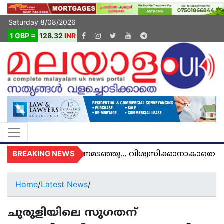
Saturday 8/08/2026
1 GBP =
128.32
INR
BREAKING NEWS
യിൽ മരണമടഞ്ഞു... വിശ്വസിക്കാനാകാതെ യുകെ മലയ
Home
/
Latest News
/
ചുരുളിയിലെ സുഗതന്