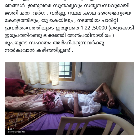
ഞങ്ങൾ ‍ ഇതുവരെ സൂതാരൃവും സതൃസന്ധവുമായി
ജാതി ,മത ,വർഗ , വർണ്ണ, സ്ഥല ,കാല ഭേതമെന്യയെ
കേരളത്തിലും, യു കെയിലും , നടത്തിയ ചാരിറ്റി
പ്രവർത്തനത്തിലൂടെ ഇതുവരെ 1,22 ,50000 (ഒരുകോടി
ഇരുപത്തിരണ്ടു ലക്ഷത്തി അൻപതിനായിരം )
രൂപയുടെ സഹായം അർഹിക്കുന്നവർക്കു
നൽകുവാൻ കഴിഞ്ഞിട്ടുണ്ട് .