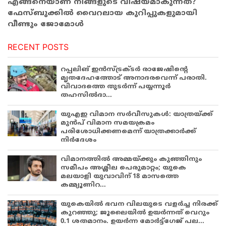
എങ്ങനെയാണ് നിങ്ങളുടെ വിഷയമാകുന്നത്?
ഫേസ്‌ബുക്കിൽ വൈറലായ കുറിപ്പുകളുമായി
വീണ്ടും ജോമോൾ
RECENT POSTS
റപ്പലിങ് ഇൻസ്ട്രക്ടർ രാജേഷിന്റെ
മൃതദേഹത്തോട് അനാദരവെന്ന് പരാതി.
വിവാദത്തെ തുടർന്ന് പയ്യന്നൂർ
തഹസിൽദാ...
യുഎഇ വിമാന സർവീസുകൾ: യാത്രയ്ക്ക്
മുൻപ് വിമാന സമയക്രമം
പരിശോധിക്കണമെന്ന് യാത്രക്കാർക്ക്
നിർദേശം
വിമാനത്തിൽ അമ്മയ്ക്കും കുഞ്ഞിനും
സമീപം അശ്ലീല പെരുമാറ്റം; യുകെ
മലയാളി യുവാവിന് 18 മാസത്തെ
കമ്മ്യൂണിറ...
യുകെയിൽ ഭവന വിലയുടെ വളർച്ച നിരക്ക്
കുറഞ്ഞു; ജൂലൈയിൽ ഉയർന്നത് വെറും
0.1 ശതമാനം. ഉയർന്ന മോർട്ട്ഗേജ് പല...