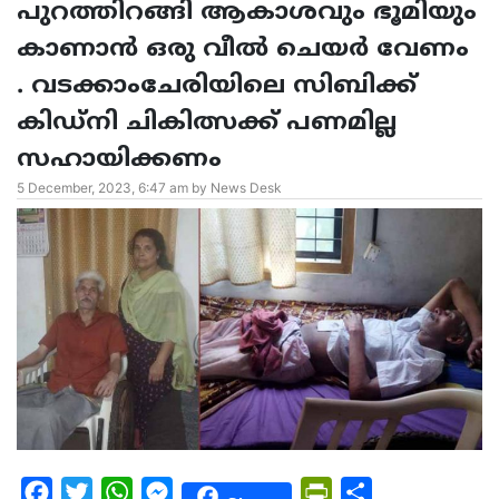
പുറത്തിറങ്ങി ആകാശവും ഭൂമിയും
കാണാൻ ഒരു വീൽ ചെയർ വേണം
. വടക്കാംചേരിയിലെ സിബിക്ക്
കിഡ്‌നി ചികിത്സക്ക് പണമില്ല
സഹായിക്കണം
5 December, 2023, 6:47 am by News Desk
Facebook
Twitter
WhatsApp
Messenger
PrintFriendly
Share