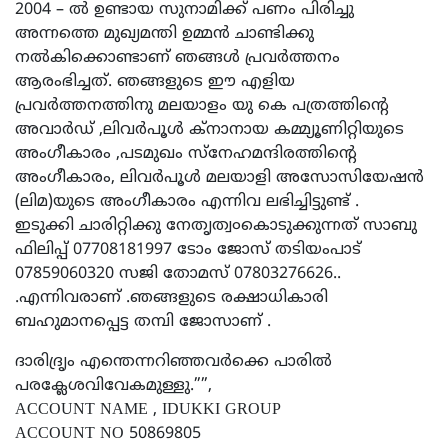
2004 – ൽ ഉണ്ടായ സുനാമിക്ക് പണം പിരിച്ചു
അന്നത്തെ മുഖ്യമന്തി ഉമ്മൻ ചാണ്ടിക്കു
നൽകിക്കൊണ്ടാണ് ഞങ്ങൾ പ്രവർത്തനം
ആരംഭിച്ചത്. ഞങ്ങളുടെ ഈ എളിയ
പ്രവർത്തനത്തിനു മലയാളം യു കെ പത്രത്തിന്റെ
അവാർഡ് ,ലിവർപൂൾ ക്നാനായ കമ്മ്യൂണിറ്റിയുടെ
അംഗീകാരം ,പടമുഖം സ്നേഹമന്ദിരത്തിന്റെ
അംഗീകാരം, ലിവർപൂൾ മലയാളി അസോസിയേഷൻ
(ലിമ)യുടെ അംഗീകാരം എന്നിവ ലഭിച്ചിട്ടുണ്ട് .
ഇടുക്കി ചാരിറ്റിക്കു നേതൃത്വ൦കൊടുക്കുന്നത് സാബു
ഫിലിപ്പ് 07708181997 ടോം ജോസ് തടിയംപാട്
07859060320 സജി തോമസ്‌ 07803276626..
.എന്നിവരാണ് .ഞങ്ങളുടെ രക്ഷാധികാരി
ബഹുമാനപ്പെട്ട തമ്പി ജോസാണ്‌ .
ദാരിദ്രൃം എന്തെന്നറിഞ്ഞവർക്കെ പാരിൽ
പരക്ലേശവിവേകമുള്ളു.””,
ACCOUNT NAME , IDUKKI GROUP
ACCOUNT NO 50869805