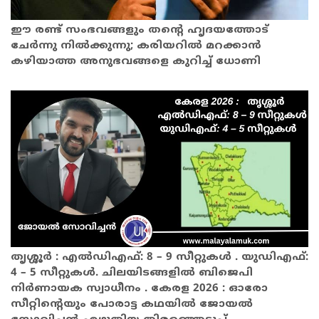
ഈ രണ്ട് സംഭവങ്ങളും തന്റെ ഹൃദയത്തോട്
ചേര്‍ന്നു നില്‍ക്കുന്നു; കരിയറില്‍ മറക്കാന്‍
കഴിയാത്ത അനുഭവങ്ങളെ കുറിച്ച് ധോണി
തൃശ്ശൂർ : എൽഡിഎഫ്: 8 – 9 സീറ്റുകൾ . യുഡിഎഫ്:
4 – 5 സീറ്റുകൾ. ചിലയിടങ്ങളിൽ ബിജെപി
നിർണായക സ്വാധീനം . കേരള 2026 : ഓരോ
സീറ്റിന്റെയും പോരാട്ട കഥയിൽ ജോയൽ