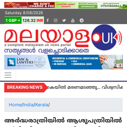
Saturday 8/08/2026
1 GBP =
128.32
INR
BREAKING NEWS
 അഞ്ജു അമൽ യുകെയിൽ മരണമടഞ്ഞു... വിശ്വസിക്കാ
Home
/
India
/
Kerala
/
അർദ്ധരാത്രിയിൽ ആശുപത്രിയിൽ