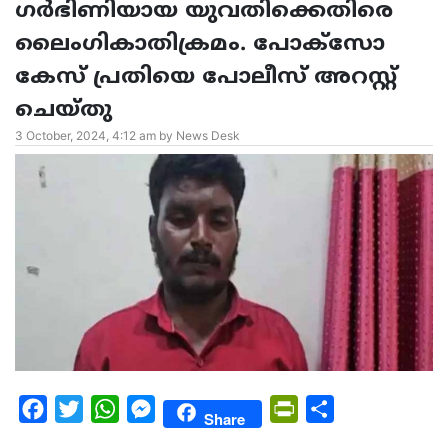
ഗർഭിണിയായ യുവതിക്കെതിരെ
ലൈംഗികാതിക്രമം. പോക്സോ
കേസ് പ്രതിയെ പോലീസ് അറസ്റ്റ്
ചെയ്തു
3 October, 2024, 4:12 am by News Desk
Facebook
Twitter
WhatsApp
Messenger
PrintFriendly
Share
Share