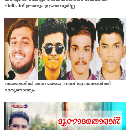
ദിലീപിന് ഊണും ഉറക്കവുമില്ല
വടകരയില്‍ കാറപകടം; നാല് യുവാക്കൾക്ക്
ദാരുണാന്ത്യം