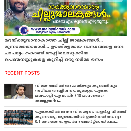
മറയ്ക്കുവാനാകാത്ത ചില്ല് ജാലകങ്ങൾ…
മൂന്നാമതൊരാൾ… ഊഷ്മളമായ ബന്ധങ്ങളെ മനഃ
ചാപല്യം കൊണ്ട് ആറ്റിലൊഴുക്കിയ
പെണ്മനസ്സുകളെ കുറിച്ച് ഒരു നർമ്മ രസം
RECENT POSTS
വിമാനത്തിൽ അമ്മയ്ക്കും കുഞ്ഞിനും
സമീപം അശ്ലീല പെരുമാറ്റം; യുകെ
മലയാളി യുവാവിന് 18 മാസത്തെ
കമ്മ്യൂണിറ...
യുകെയിൽ ഭവന വിലയുടെ വളർച്ച നിരക്ക്
കുറഞ്ഞു; ജൂലൈയിൽ ഉയർന്നത് വെറും
0.1 ശതമാനം. ഉയർന്ന മോർട്ട്ഗേജ് പല...