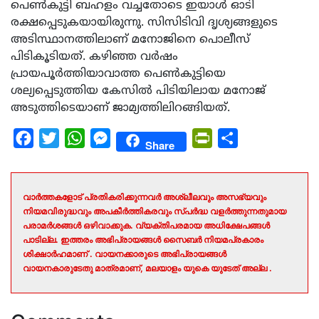
പെൺകുട്ടി ബഹളം വച്ചതോടെ ഇയാൾ ഓടി
രക്ഷപ്പെടുകയായിരുന്നു. സിസിടിവി ദൃശ്യങ്ങളുടെ
അടിസ്ഥാനത്തിലാണ് മനോജിനെ പൊലീസ്
പിടികൂടിയത്. കഴിഞ്ഞ വർഷം
പ്രായപൂർത്തിയാവാത്ത പെൺകുട്ടിയെ
ശല്യപ്പെടുത്തിയ കേസിൽ പിടിയിലായ മനോജ്
അടുത്തിടെയാണ് ജാമ്യത്തിലിറങ്ങിയത്.
Facebook
Twitter
WhatsApp
Messenger
PrintFriendly
Share
Share
വാർത്തകളോട് പ്രതികരിക്കുന്നവർ അശ്ലീലവും അസഭ്യവും
നിയമവിരുദ്ധവും അപകീർത്തികരവും സ്പർദ്ധ വളർത്തുന്നതുമായ
പരാമർശങ്ങൾ ഒഴിവാക്കുക. വ്യക്തിപരമായ അധിക്ഷേപങ്ങൾ
പാടില്ല. ഇത്തരം അഭിപ്രായങ്ങൾ സൈബർ നിയമപ്രകാരം
ശിക്ഷാർഹമാണ് . വായനക്കാരുടെ അഭിപ്രായങ്ങൾ
വായനകാരുടേതു മാത്രമാണ്, മലയാളം യുകെ യുടേത് അല്ല .