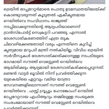
ട്രെയിൻ ഓപ്പറേറ്റർമാരെ പൊതു ഉടമസ്ഥതയിലേയ്ക്ക്
കൊണ്ടുവരുന്നത് കൂടുതൽ ഏകീകൃതമായ
റെയിൽവെ സംവിധാനം രാജ്യത്ത്
നടപ്പിലാക്കുന്നതിൻ്റെ ആദ്യപടിയാണെന്ന്
ട്രാൻസ്പോർട്ട് സെക്രട്ടറി പറഞ്ഞു. എന്നാൽ
ദേശസാത്കരണത്തിന് എത്ര തുക
ചിലവഴിക്കേണ്ടതായി വരും എന്നതിനെ കുറിച്ച്
കൃത്യമായ മറുപടി മന്ത്രി നൽകിയില്ല. വിവിധ ട്രെയിൻ
സർവീസുകൾ ദേശസാത്ക്കരിക്കാനുള്ള നടപടിയുടെ
ഭാഗമായി സൗത്ത് വെസ്റ്റേൺ റെയിൽവെ
ആയിരിക്കും ആദ്യമായി ദേശസാത്കരിക്കപ്പെടുന്നത്.
ലണ്ടൻ വാട്ടർ ലൂവിൽ നിന്ന് പ്രവർത്തിക്കുന്ന
യുകെയിലെ ഏറ്റവും വലിയ യാത്രാ
സേവനങ്ങളിലൊന്നാണ് സൗത്ത് വെസ്റ്റേൺ
റെയിൽവെ . ഫസ്റ്റ് ഗ്രൂപ്പും ഹോങ്കോംഗ് റെയിൽ
ഓപ്പറേറ്ററായ എംടിആറും തമ്മിലുള്ള സംയുക്ത
സംരംഭമായാണ് സൗത്ത് വെസ്റ്റേൺ റെയിൽവെ
പ്രവർത്തിക്കുന്നത്.