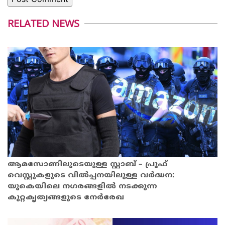
RELATED NEWS
ആമസോണിലൂടെയുള്ള സ്റ്റാബ് – പ്രൂഫ്
വെസ്റ്റുകളുടെ വിൽപ്പനയിലുള്ള വർദ്ധന:
യുകെയിലെ നഗരങ്ങളിൽ നടക്കുന്ന
കുറ്റകൃത്യങ്ങളുടെ നേർരേഖ