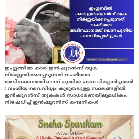
ഇംഗ്ലണ്ടിൽ കാർ ഇൻഷുറൻസ് തുക
നിർണ്ണയിക്കപ്പെടുന്നത് വംശീയത
അടിസ്ഥാനത്തിലെന്ന് പുതിയ പഠന റിപ്പോർട്ടുകൾ
: വംശീയ വൈവിധ്യം കൂടുതലുള്ള സ്ഥലങ്ങളിൽ
ഇൻഷുറൻസ് തുകകൾ സാധാരണയിലുമധികം.
നിഷേധിച്ച് ഇൻഷുറൻസ് കമ്പനികൾ