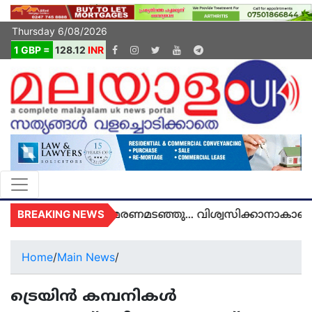
Thursday 6/08/2026
1 GBP =
128.12
INR
BREAKING NEWS
ൽ യുകെയിൽ മരണമടഞ്ഞു... വിശ്വസിക്കാനാകാതെ യു
Home
/
Main News
/
ട്രെയിൻ കമ്പനികൾ