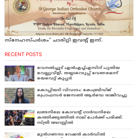
സ്നേഹസ്പർശം” ചാരിറ്റി ഇവന്റ് ഇന്ന്.
RECENT POSTS
വേനൽച്ചൂട് എൻഎച്ച്എസിന് പുതിയ
വെല്ലുവിളി. തയ്യാറെടുപ്പ് വേണമെന്ന്
യെവെറ്റ് കൂപ്പർ
കോപ്പിയടി വിവാദം: കേംബ്രിഡ്ജ്
പ്രൊഫസർ ജേസൺ ആർഡേ രാജിവച്ചു
ലണ്ടനിലെ കോവന്റ് ഗാർഡനിലെ
കത്തിക്കുത്തിൽ നാല് പേർക്ക് പരിക്ക്.
സ്ത്രീ അറസ്റ്റിൽ
മുൻഗണനാ റേഷൻ കാർഡിൽ