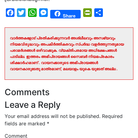
Facebook
Twitter
WhatsApp
Messenger
PrintFriendly
Share
Share
വാർത്തകളോട് പ്രതികരിക്കുന്നവർ അശ്ലീലവും അസഭ്യവും
നിയമവിരുദ്ധവും അപകീർത്തികരവും സ്പർദ്ധ വളർത്തുന്നതുമായ
പരാമർശങ്ങൾ ഒഴിവാക്കുക. വ്യക്തിപരമായ അധിക്ഷേപങ്ങൾ
പാടില്ല. ഇത്തരം അഭിപ്രായങ്ങൾ സൈബർ നിയമപ്രകാരം
ശിക്ഷാർഹമാണ് . വായനക്കാരുടെ അഭിപ്രായങ്ങൾ
വായനകാരുടേതു മാത്രമാണ്, മലയാളം യുകെ യുടേത് അല്ല .
Comments
Leave a Reply
Your email address will not be published.
Required
fields are marked
*
Comment