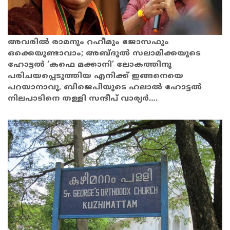
അവരിൽ രാമനും റഹീമും ജോസഫും
ഒക്കെയുണ്ടാവാം; അബ്ദുൽ സലാമിക്കയുടെ
ഹോട്ടൽ ‘കഫെ മക്കാനി’ ലോകത്തിനു
പരിചയപ്പെടുത്തിയ എനിക്ക് ഇങ്ങനെയെ
പറയാനാവൂ, ബിജെപിയുടെ ഹലാൽ ഹോട്ടൽ
നിലപാടിനെ തള്ളി സന്ദീപ് വാര്യർ….