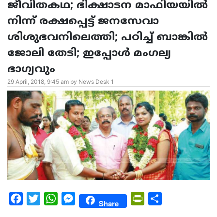
ജീവിതകഥ; ഭിക്ഷാടന മാഫിയയില്‍
നിന്ന് രക്ഷപ്പെട്ട് ജനസേവാ
ശിശുഭവനിലെത്തി; പഠിച്ച് ബാങ്കില്‍
ജോലി തേടി; ഇപ്പോള്‍ മംഗല്യ
ഭാഗ്യവും
29 April, 2018, 9:45 am by News Desk 1
Facebook
Twitter
WhatsApp
Messenger
PrintFriendly
Share
Share