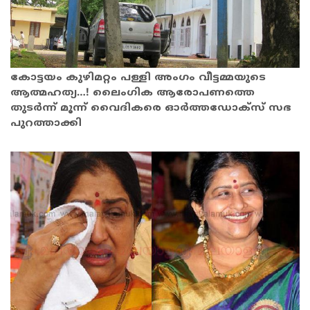
കോട്ടയം കുഴിമറ്റം പള്ളി അംഗം വീട്ടമ്മയുടെ
ആത്മഹത്യ…! ലെെംഗിക ആരോപണത്തെ
തുടർന്ന് മൂന്ന് വെെദികരെ ഓർത്തഡോക്‌സ് സഭ
പുറത്താക്കി