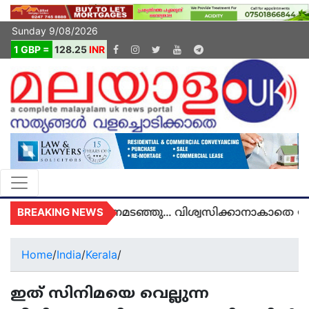
Sunday 9/08/2026
1 GBP =
128.25
INR
BREAKING NEWS
യുകെയിൽ മരണമടഞ്ഞു... വിശ്വസിക്കാനാകാതെ യുകെ
Home
/
India
/
Kerala
/
ഇത് സിനിമയെ വെല്ലുന്ന