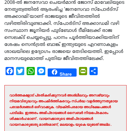
2008-ല്‍ ജനസേവാ ചെയര്‍മാന്‍ ജോസ് മാവേലിയുടെ
നേതൃത്വത്തില്‍ ആരംഭിച്ച ‘ജനസേവാ സ്പോര്‍ട്സ്
അക്കാദമി’യാണ് രാജയുടെ ജീവിതത്തില്‍
വഴിത്തിരിവുണ്ടാക്കി. സ്‌പോര്‍ട്‌സ് അക്കാഡമി വഴി
സംസ്ഥാന ജൂനിയര്‍ ഫുട്ബോള്‍ ടീമിലേക്ക് രാജ
സെലക്ട് ചെയ്യപ്പെട്ടു. പഠനം പൂര്‍ത്തിയാക്കിയതിന്
ശേഷം സെന്‍ട്രല്‍ ബാങ്ക് ഇന്ത്യയുടെ എറണാകുളം
ശാഖയിലെ ഉദ്യോഗം രാജയെ തേടിയെത്തി. ഇപ്പോള്‍
മാനസയുമൊത്ത് പുതിയ ജീവിതത്തിലേക്ക്.
Facebook
Twitter
WhatsApp
Messenger
PrintFriendly
Share
Share
വാർത്തകളോട് പ്രതികരിക്കുന്നവർ അശ്ലീലവും അസഭ്യവും
നിയമവിരുദ്ധവും അപകീർത്തികരവും സ്പർദ്ധ വളർത്തുന്നതുമായ
പരാമർശങ്ങൾ ഒഴിവാക്കുക. വ്യക്തിപരമായ അധിക്ഷേപങ്ങൾ
പാടില്ല. ഇത്തരം അഭിപ്രായങ്ങൾ സൈബർ നിയമപ്രകാരം
ശിക്ഷാർഹമാണ് . വായനക്കാരുടെ അഭിപ്രായങ്ങൾ
വായനകാരുടേതു മാത്രമാണ്, മലയാളം യുകെ യുടേത് അല്ല .