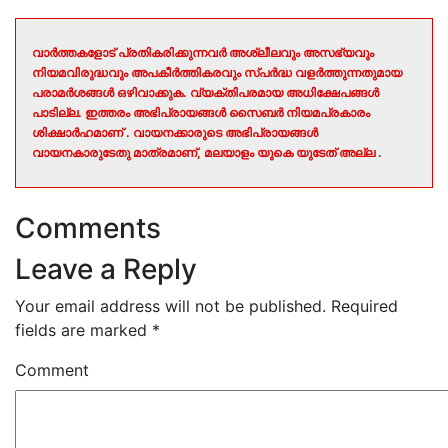
വാർത്തകളോട് പ്രതികരിക്കുന്നവർ അശ്ലീലവും അസഭ്യവും
നിയമവിരുദ്ധവും അപകീർത്തികരവും സ്പർദ്ധ വളർത്തുന്നതുമായ
പരാമർശങ്ങൾ ഒഴിവാക്കുക. വ്യക്തിപരമായ അധിക്ഷേപങ്ങൾ
പാടില്ല. ഇത്തരം അഭിപ്രായങ്ങൾ സൈബർ നിയമപ്രകാരം
ശിക്ഷാർഹമാണ് . വായനക്കാരുടെ അഭിപ്രായങ്ങൾ
വായനകാരുടേതു മാത്രമാണ്, മലയാളം യുകെ യുടേത് അല്ല .
Comments
Leave a Reply
Your email address will not be published.
Required
fields are marked
*
Comment