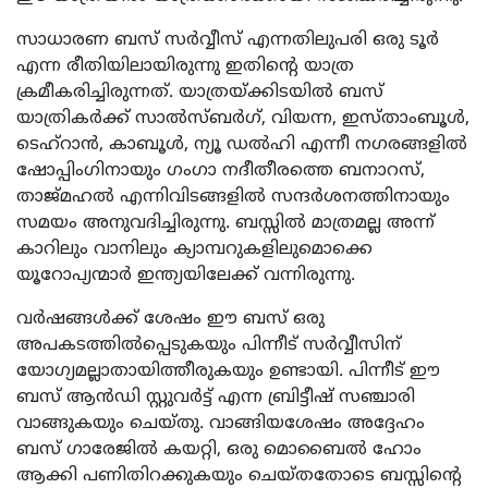
സാധാരണ ബസ് സർവ്വീസ് എന്നതിലുപരി ഒരു ടൂർ
എന്ന രീതിയിലായിരുന്നു ഇതിന്റെ യാത്ര
ക്രമീകരിച്ചിരുന്നത്. യാത്രയ്ക്കിടയിൽ ബസ്
യാത്രികർക്ക് സാൽസ്ബർഗ്, വിയന്ന, ഇസ്‌താംബൂൾ,
ടെഹ്‌റാൻ, കാബൂൾ, ന്യൂ ഡൽഹി എന്നീ നഗരങ്ങളിൽ
ഷോപ്പിംഗിനായും ഗംഗാ നദീതീരത്തെ ബനാറസ്,
താജ്‌മഹൽ എന്നിവിടങ്ങളിൽ സന്ദർശനത്തിനായും
സമയം അനുവദിച്ചിരുന്നു. ബസ്സിൽ മാത്രമല്ല അന്ന്
കാറിലും വാനിലും ക്യാമ്പറുകളിലുമൊക്കെ
യൂറോപ്യന്മാർ ഇന്ത്യയിലേക്ക് വന്നിരുന്നു.
വർഷങ്ങൾക്ക് ശേഷം ഈ ബസ് ഒരു
അപകടത്തിൽപ്പെടുകയും പിന്നീട് സർവ്വീസിന്
യോഗ്യമല്ലാതായിത്തീരുകയും ഉണ്ടായി. പിന്നീട് ഈ
ബസ് ആൻഡി സ്റ്റുവർട്ട് എന്ന ബ്രിട്ടീഷ് സഞ്ചാരി
വാങ്ങുകയും ചെയ്തു. വാങ്ങിയശേഷം അദ്ദേഹം
ബസ് ഗാരേജിൽ കയറ്റി, ഒരു മൊബൈൽ ഹോം
ആക്കി പണിതിറക്കുകയും ചെയ്തതോടെ ബസ്സിന്റെ