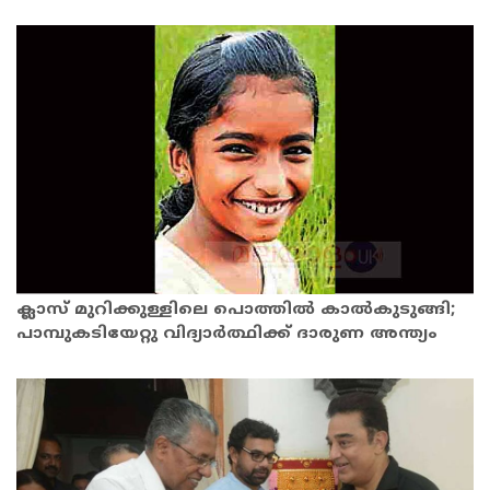
ക്ലാസ് മുറിക്കുള്ളിലെ പൊത്തിൽ കാൽകുടുങ്ങി;
പാമ്പുകടിയേറ്റു വിദ്യാർത്ഥിക്ക് ദാരുണ അന്ത്യം