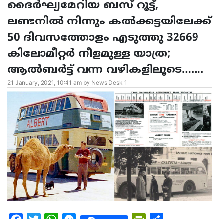
ദൈർഘ്യമേറിയ ബസ് റൂട്ട്,
ലണ്ടനിൽ നിന്നും കൽക്കട്ടയിലേക്ക്
50 ദിവസത്തോളം എടുത്തു 32669
കിലോമീറ്റർ നീളമുള്ള യാത്ര;
ആൽബർട്ട് വന്ന വഴികളിലൂടെ…….
21 January, 2021, 10:41 am by News Desk 1