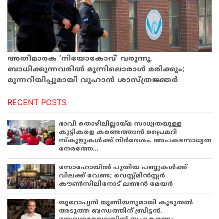
അതിമാരക ‘നിയോകോവ്’ വരുന്നു,
ബാധിക്കുന്നവരിൽ മൂന്നിലൊരാൾ മരിക്കും;
മുന്നറിയിപ്പുമായി വുഹാൻ ശാസ്​ത്രജ്ഞർ
RECENT POSTS
ഭാവി തൊഴിലില്ലായ്മ സാധ്യതയുള്ള
കുട്ടികളെ കണ്ടെത്താൻ പ്രൈമറി
സ്കൂളുകൾക്ക് നിർദേശം. അപകടസാധ്യത
നേരത്തേ...
സോഹോയിൽ പുതിയ പബ്ബുകൾക്ക്
വിലക്ക് വേണ്ട; വെസ്റ്റ്മിൻസ്റ്റർ
കൗൺസിലിനോട് ലണ്ടൻ മേയർ
യൂറോപ്യൻ യൂണിയനുമായി കൂടുതൽ
അടുത്ത ബന്ധത്തിന് ബ്രിട്ടൻ.