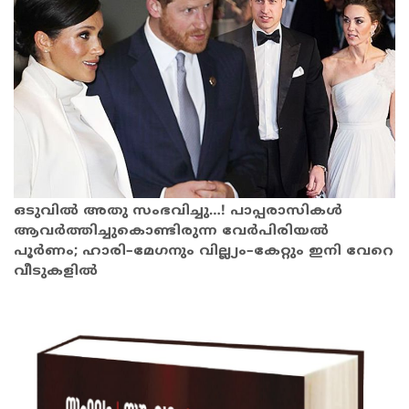
ഒടുവില്‍ അതു സംഭവിച്ചു…! പാപ്പരാസികൾ
ആവർത്തിച്ചുകൊണ്ടിരുന്ന വേര്‍പിരിയല്‍
പൂര്‍ണം; ഹാരി–മേഗനും വില്ല്യം–കേറ്റും ഇനി വേറെ
വീടുകളിൽ