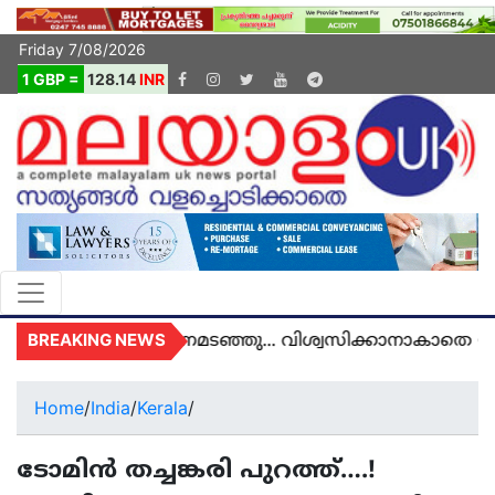
Friday 7/08/2026
1 GBP =
128.14
INR
BREAKING NEWS
യുകെയിൽ മരണമടഞ്ഞു... വിശ്വസിക്കാനാകാതെ യുകെ
Home
/
India
/
Kerala
/
ടോമിന്‍ തച്ചങ്കരി പുറത്ത്….!