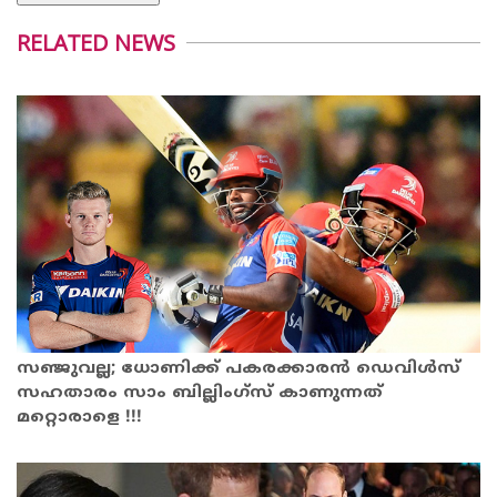
RELATED NEWS
സഞ്ജുവല്ല; ധോണിക്ക് പകരക്കാരൻ ഡെവിള്‍സ്
സഹതാരം സാം ബില്ലിംഗ്‌സ് കാണുന്നത്
മറ്റൊരാളെ !!!