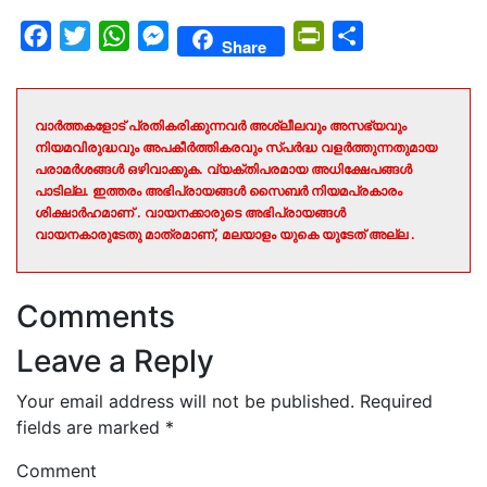
Facebook
Twitter
WhatsApp
Messenger
PrintFriendly
Share
Share
വാർത്തകളോട് പ്രതികരിക്കുന്നവർ അശ്ലീലവും അസഭ്യവും
നിയമവിരുദ്ധവും അപകീർത്തികരവും സ്പർദ്ധ വളർത്തുന്നതുമായ
പരാമർശങ്ങൾ ഒഴിവാക്കുക. വ്യക്തിപരമായ അധിക്ഷേപങ്ങൾ
പാടില്ല. ഇത്തരം അഭിപ്രായങ്ങൾ സൈബർ നിയമപ്രകാരം
ശിക്ഷാർഹമാണ് . വായനക്കാരുടെ അഭിപ്രായങ്ങൾ
വായനകാരുടേതു മാത്രമാണ്, മലയാളം യുകെ യുടേത് അല്ല .
Comments
Leave a Reply
Your email address will not be published.
Required
fields are marked
*
Comment