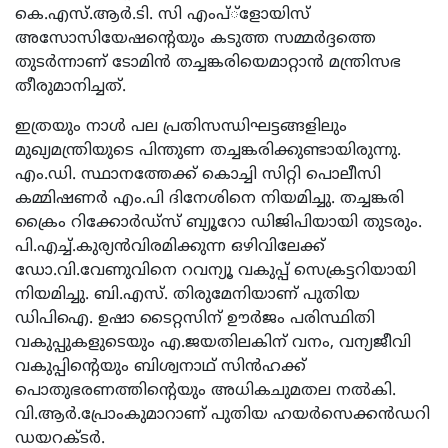
കെ.എസ്.ആര്‍.ടി. സി എംപ്്ളോയിസ്
അസോസിയേഷന്റെയും കടുത്ത സമ്മര്‍ദ്ദത്തെ
തുടര്‍ന്നാണ് ടോമിൻ തച്ചങ്കരിയെമാറ്റാന്‍ മന്ത്രിസഭ
തീരുമാനിച്ചത്.
ഇത്രയും നാൾ പല പ്രതിസന്ധിഘട്ടങ്ങളിലും
മുഖ്യമന്ത്രിയുടെ പിന്തുണ തച്ചങ്കരിക്കുണ്ടായിരുന്നു.
എം.ഡി. സ്ഥാനത്തേക്ക് കൊച്ചി സിറ്റി പൊലീസി
കമ്മിഷണര്‍ എം.പി ദിനേശിനെ നിയമിച്ചു. തച്ചങ്കരി
ക്രൈം റിക്കോര്‍ഡ്സ് ബ്യൂറോ ഡിജിപിയായി തുടരും.
പി.എച്ച്.കുര്യന്‍വിരമിക്കുന്ന ഒഴിവിലേക്ക്
ഡോ.വി.വേണുവിനെ റവന്യൂ വകുപ്പ് സെക്രട്ടറിയായി
നിയമിച്ചു. ബി.എസ്. തിരുമേനിയാണ് പുതിയ
ഡിപിഐ. ഉഷാ ടൈറ്റസിന് ഊര്‍ജം പരിസ്ഥിതി
വകുപ്പുകളുടെയും എ.ജയതിലകിന് വനം, വന്യജീവി
വകുപ്പിന്റെയും ബിശ്വനാഥ് സിന്‍ഹക്ക്
പൊതുഭരണത്തിന്റെയും അധികചുമതല നല്‍കി.
വി.ആര്‍.പ്രോംകുമാറാണ് പുതിയ ഹയര്‍സെക്കന്‍ഡറി
ഡയറക്ടര്‍.