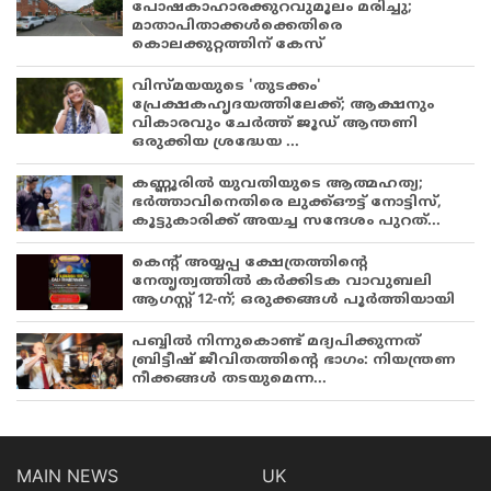
പോഷകാഹാരക്കുറവുമൂലം മരിച്ചു;
മാതാപിതാക്കൾക്കെതിരെ
കൊലക്കുറ്റത്തിന് കേസ്
വിസ്മയയുടെ 'തുടക്കം'
പ്രേക്ഷകഹൃദയത്തിലേക്ക്; ആക്ഷനും
വികാരവും ചേർത്ത് ജൂഡ് ആന്തണി
ഒരുക്കിയ ശ്രദ്ധേയ ...
കണ്ണൂരിൽ യുവതിയുടെ ആത്മഹത്യ;
ഭർത്താവിനെതിരെ ലുക്ക്ഔട്ട് നോട്ടിസ്,
കൂട്ടുകാരിക്ക് അയച്ച സന്ദേശം പുറത്...
കെന്റ് അയ്യപ്പ ക്ഷേത്രത്തിന്റെ
നേതൃത്വത്തിൽ കർക്കിടക വാവുബലി
ആഗസ്റ്റ് 12-ന്; ഒരുക്കങ്ങൾ പൂർത്തിയായി
പബ്ബില്‍ നിന്നുകൊണ്ട് മദ്യപിക്കുന്നത്
ബ്രിട്ടീഷ് ജീവിതത്തിന്റെ ഭാഗം: നിയന്ത്രണ
നീക്കങ്ങള്‍ തടയുമെന്ന...
MAIN NEWS
UK