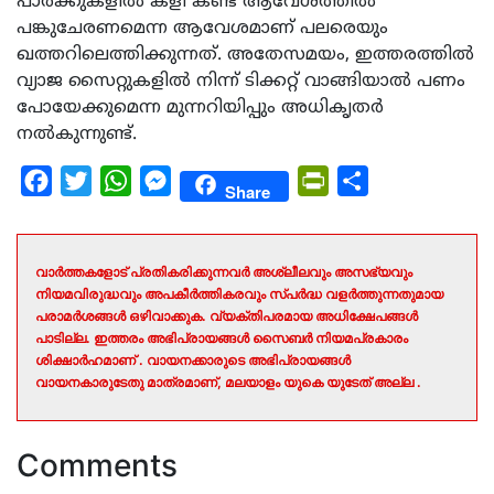
പാര്‍ക്കുകളില്‍ കളി കണ്ട് ആവേശത്തില്‍
പങ്കുചേരണമെന്ന ആവേശമാണ് പലരെയും
ഖത്തറിലെത്തിക്കുന്നത്. അതേസമയം, ഇത്തരത്തില്‍
വ്യാജ സൈറ്റുകളില്‍ നിന്ന് ടിക്കറ്റ് വാങ്ങിയാല്‍ പണം
പോയേക്കുമെന്ന മുന്നറിയിപ്പും അധികൃതര്‍
നല്‍കുന്നുണ്ട്.
Facebook
Twitter
WhatsApp
Messenger
PrintFriendly
Share
Share
വാർത്തകളോട് പ്രതികരിക്കുന്നവർ അശ്ലീലവും അസഭ്യവും
നിയമവിരുദ്ധവും അപകീർത്തികരവും സ്പർദ്ധ വളർത്തുന്നതുമായ
പരാമർശങ്ങൾ ഒഴിവാക്കുക. വ്യക്തിപരമായ അധിക്ഷേപങ്ങൾ
പാടില്ല. ഇത്തരം അഭിപ്രായങ്ങൾ സൈബർ നിയമപ്രകാരം
ശിക്ഷാർഹമാണ് . വായനക്കാരുടെ അഭിപ്രായങ്ങൾ
വായനകാരുടേതു മാത്രമാണ്, മലയാളം യുകെ യുടേത് അല്ല .
Comments