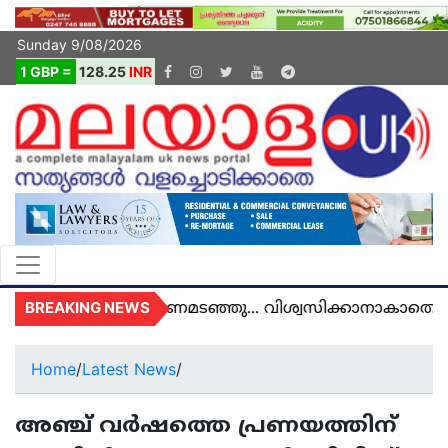
Sunday 9/08/2026
1 GBP =
128.25
INR
BREAKING NEWS
ൽ യുകെയിൽ മരണമടഞ്ഞു... വിശ്വസിക്കാനാകാതെ യു
Home
/
Latest News
/
അഞ്ച് വർഷത്തെ പ്രണയത്തിന്