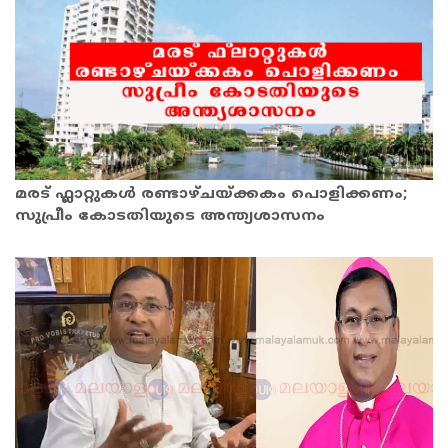
മരട് ഫ്ലാറ്റുകൾ രണ്ടാഴ്ചയ്ക്കകം പൊളിക്കണം;
സുപ്രീം കോടതിയുടെ അന്ത്യശാസനം