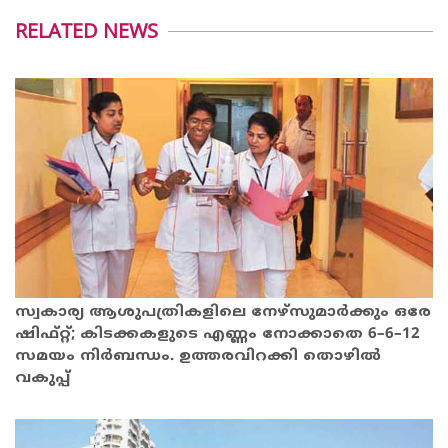
RELATED NEWS
സ്വകാര്യ ആശുപത്രികളിലെ നേഴ്സുമാർക്കും ഒരേ
ഷിഫ്റ്റ്; കിടക്കകളുടെ എണ്ണം നോക്കാതെ 6–6–12
സമയം നിർബന്ധം. ഉത്തരവിറക്കി തൊഴിൽ
വകുപ്പ്