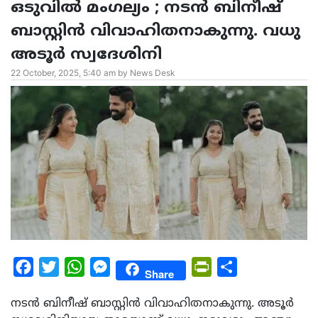
ഒടുവിൽ മംഗല്യം ; നടൻ ബിനീഷ്
ബാസ്റ്റിൻ വിവാഹിതനാകുന്നു. വധു
അടൂർ സ്വദേശിനി
22 October, 2025, 5:40 am by News Desk
Facebook
Twitter
WhatsApp
Messenger
PrintFriendly
Share
Share
നടൻ ബിനീഷ് ബാസ്റ്റിൻ വിവാഹിതനാകുന്നു. അടൂർ