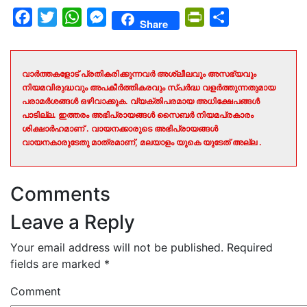
Facebook
Twitter
WhatsApp
Messenger
PrintFriendly
Share
Share
വാർത്തകളോട് പ്രതികരിക്കുന്നവർ അശ്ലീലവും അസഭ്യവും
നിയമവിരുദ്ധവും അപകീർത്തികരവും സ്പർദ്ധ വളർത്തുന്നതുമായ
പരാമർശങ്ങൾ ഒഴിവാക്കുക. വ്യക്തിപരമായ അധിക്ഷേപങ്ങൾ
പാടില്ല. ഇത്തരം അഭിപ്രായങ്ങൾ സൈബർ നിയമപ്രകാരം
ശിക്ഷാർഹമാണ് . വായനക്കാരുടെ അഭിപ്രായങ്ങൾ
വായനകാരുടേതു മാത്രമാണ്, മലയാളം യുകെ യുടേത് അല്ല .
Comments
Leave a Reply
Your email address will not be published.
Required
fields are marked
*
Comment