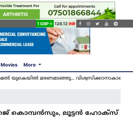
1 GBP =
128.12
INR
Movies
More
 മരണമടഞ്ഞു... വിശ്വസിക്കാനാകാതെ യുകെ മലയാളി
ീവനേജ് കൊമ്പൻസും, ലൂട്ടൻ ഹോക്സ്‌