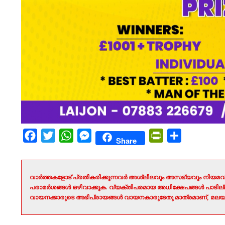
Facebook
Twitter
WhatsApp
Messenger
PrintFriendly
Share
Share
വാർത്തകളോട് പ്രതികരിക്കുന്നവർ അശ്ലീലവും അസഭ്യവും നിയമവി
പരാമർശങ്ങൾ ഒഴിവാക്കുക. വ്യക്തിപരമായ അധിക്ഷേപങ്ങൾ പാടി
വായനക്കാരുടെ അഭിപ്രായങ്ങൾ വായനകാരുടേതു മാത്രമാണ്, മലയാ