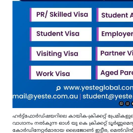
ഹർട്ട്ഫോർഡ്ഷയറിലെ കായിക-ക്രിക്കറ്റ് പ്രേമികളുടെ
വാഗ്ദാനം നൽകുന്ന ഓൾ യു കെ ക്രിക്കറ്റ് ടൂർണ്
കോർഡിനേറ്റർമാരായ ലൈജോൺ ഇട്ടീര, മെൽവിൻ അഗ