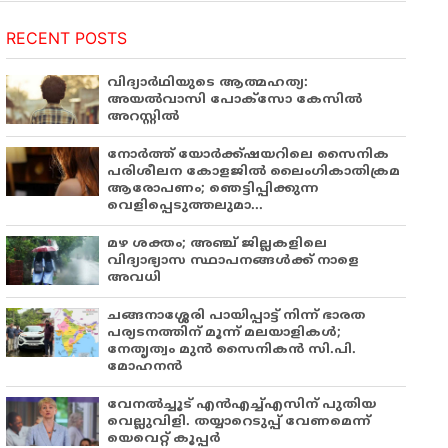
RECENT POSTS
വിദ്യാർഥിയുടെ ആത്മഹത്യ:
അയൽവാസി പോക്സോ കേസിൽ
അറസ്റ്റിൽ
നോർത്ത് യോർക്ക്ഷയറിലെ സൈനിക
പരിശീലന കോളജിൽ ലൈംഗികാതിക്രമ
ആരോപണം; ഞെട്ടിപ്പിക്കുന്ന
വെളിപ്പെടുത്തലുമാ...
മഴ ശക്തം; അഞ്ച് ജില്ലകളിലെ
വിദ്യാഭ്യാസ സ്ഥാപനങ്ങൾക്ക് നാളെ
അവധി
ചങ്ങനാശ്ശേരി പായിപ്പാട്ട് നിന്ന് ഭാരത
പര്യടനത്തിന് മൂന്ന് മലയാളികൾ;
നേതൃത്വം മുൻ സൈനികൻ സി.പി.
മോഹനൻ
വേനൽച്ചൂട് എൻഎച്ച്എസിന് പുതിയ
വെല്ലുവിളി. തയ്യാറെടുപ്പ് വേണമെന്ന്
യെവെറ്റ് കൂപ്പർ