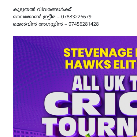
കൂടുതൽ വിവരങ്ങൾക്ക്
ലൈജോൺ ഇട്ടീര – 07883226679
മെൽവിൻ അഗസ്റ്റിൻ – 07456281428