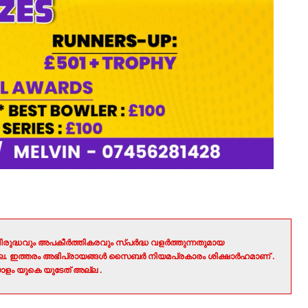
രുദ്ധവും അപകീർത്തികരവും സ്പർദ്ധ വളർത്തുന്നതുമായ
ല്ല. ഇത്തരം അഭിപ്രായങ്ങൾ സൈബർ നിയമപ്രകാരം ശിക്ഷാർഹമാണ് .
ളം യുകെ യുടേത് അല്ല .