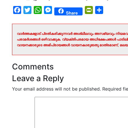
Facebook
Twitter
WhatsApp
Messenger
PrintFriendly
Share
Share
വാർത്തകളോട് പ്രതികരിക്കുന്നവർ അശ്ലീലവും അസഭ്യവും നിയമവി
പരാമർശങ്ങൾ ഒഴിവാക്കുക. വ്യക്തിപരമായ അധിക്ഷേപങ്ങൾ പാടി
വായനക്കാരുടെ അഭിപ്രായങ്ങൾ വായനകാരുടേതു മാത്രമാണ്, മലയാ
Comments
Leave a Reply
Your email address will not be published.
Required fi