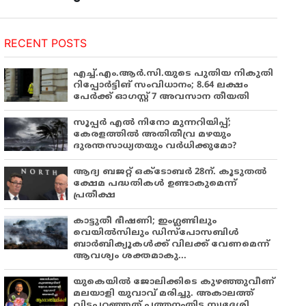
RECENT POSTS
എച്ച്.എം.ആർ.സി.യുടെ പുതിയ നികുതി
റിപ്പോർട്ടിങ് സംവിധാനം; 8.64 ലക്ഷം
പേർക്ക് ഓഗസ്റ്റ് 7 അവസാന തീയതി
സൂപ്പർ എൽ നിനോ മുന്നറിയിപ്പ്;
കേരളത്തിൽ അതിതീവ്ര മഴയും
ദുരന്തസാധ്യതയും വർധിക്കുമോ?
ആദ്യ ബജറ്റ് ഒക്ടോബർ 28ന്. കൂടുതൽ
ക്ഷേമ പദ്ധതികൾ ഉണ്ടാകുമെന്ന്
പ്രതീക്ഷ
കാട്ടുതീ ഭീഷണി; ഇംഗ്ലണ്ടിലും
വെയിൽസിലും ഡിസ്പോസബിൾ
ബാർബിക്യൂകൾക്ക് വിലക്ക് വേണമെന്ന്
ആവശ്യം ശക്തമാകു...
യുകെയിൽ ജോലിക്കിടെ കുഴഞ്ഞുവീണ്
മലയാളി യുവാവ് മരിച്ചു. അകാലത്ത്
വിടപറഞ്ഞത് പത്തനംതിട്ട സ്വദേശി