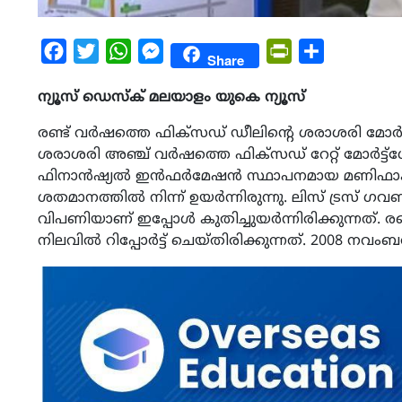
Facebook
Twitter
WhatsApp
Messenger
PrintFriendly
Share
Share
ന്യൂസ് ഡെസ്ക് മലയാളം യുകെ ന്യൂസ്
രണ്ട് വർഷത്തെ ഫിക്സഡ് ഡീലിന്റെ ശരാശരി മോർട
ശരാശരി അഞ്ച് വർഷത്തെ ഫിക്സഡ് റേറ്റ് മോർട്ട്ഗേ
ഫിനാൻഷ്യൽ ഇൻഫർമേഷൻ സ്ഥാപനമായ മണിഫാക്ടസ്.
ശതമാനത്തിൽ നിന്ന് ഉയർന്നിരുന്നു. ലിസ് ട്രസ് ഗവ
വിപണിയാണ് ഇപ്പോൾ കുതിച്ചുയർന്നിരിക്കുന്നത്. ര
നിലവിൽ റിപ്പോർട്ട് ചെയ്‌തിരിക്കുന്നത്‌. 2008 നവ