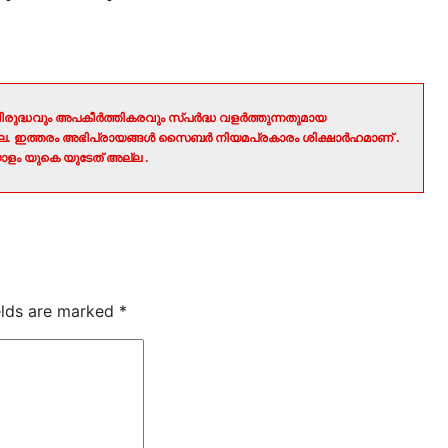
രുദ്ധവും അപകീർത്തികരവും സ്പർദ്ധ വളർത്തുന്നതുമായ
ല്ല. ഇത്തരം അഭിപ്രായങ്ങൾ സൈബർ നിയമപ്രകാരം ശിക്ഷാർഹമാണ് .
ളം യുകെ യുടേത് അല്ല .
elds are marked
*