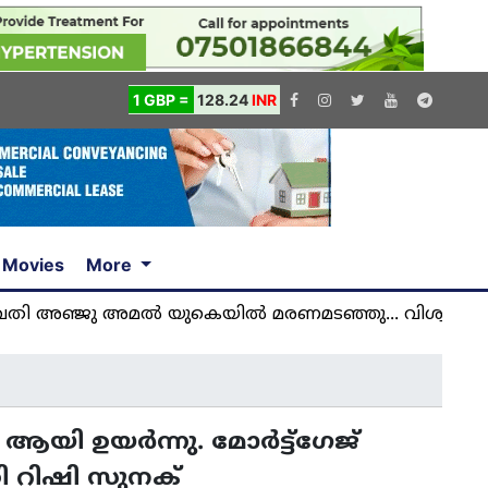
1 GBP =
128.24
INR
Movies
More
ജു അമൽ യുകെയിൽ മരണമടഞ്ഞു... വിശ്വസിക്കാനാകാ
 ആയി ഉയർന്നു. മോർട്ട്ഗേജ്
രി റിഷി സുനക്