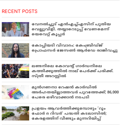
RECENT POSTS
വേനൽച്ചൂട് എൻഎച്ച്എസിന് പുതിയ
വെല്ലുവിളി. തയ്യാറെടുപ്പ് വേണമെന്ന്
യെവെറ്റ് കൂപ്പർ
കോപ്പിയടി വിവാദം: കേംബ്രിഡ്ജ്
പ്രൊഫസർ ജേസൺ ആർഡേ രാജിവച്ചു
ലണ്ടനിലെ കോവന്റ് ഗാർഡനിലെ
കത്തിക്കുത്തിൽ നാല് പേർക്ക് പരിക്ക്.
സ്ത്രീ അറസ്റ്റിൽ
മുൻഗണനാ റേഷൻ കാർഡിൽ
അർഹതയില്ലാത്തവർ പുറത്തേക്ക്; 86,000
പേരെ ഒഴിവാക്കാൻ നടപടി
പ്രളയം ആവർത്തിക്കുമ്പോഴും ‘റൂം
ഫോർ ദ റിവർ’ പദ്ധതി കടലാസിൽ;
കേരളത്തിന് വീണ്ടും മുന്നറിയിപ്പ്