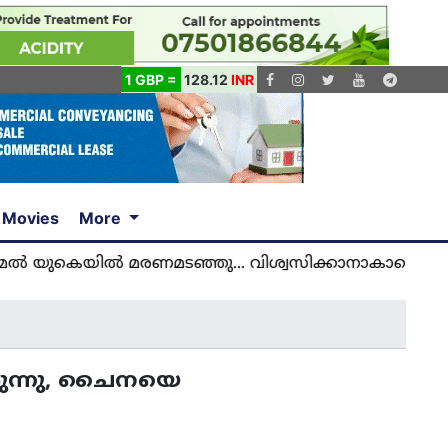
1 GBP =
128.12
INR
Movies
More
ിൽ മരണമടഞ്ഞു... വിശ്വസിക്കാനാകാതെ യുകെ മലയാ
രുന്നു, ചൈനയെ