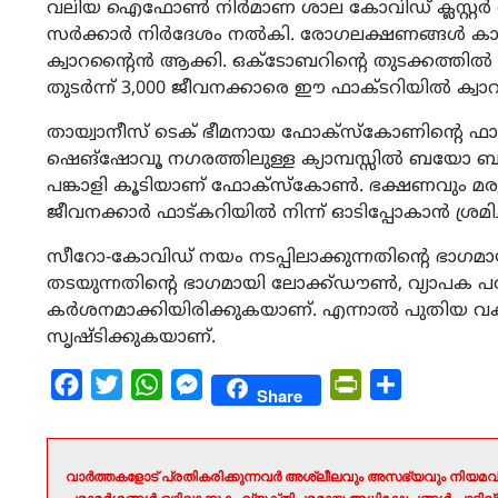
വലിയ ഐഫോണ്‍ നിര്‍മാണ ശാല കോവിഡ് ക്ലസ്റ്റര്‍ ആയിട
സര്‍ക്കാര്‍ നിര്‍ദേശം നല്‍കി. രോഗലക്ഷണങ്ങള്‍ ക
ക്വാറന്റൈന്‍ ആക്കി. ഒക്ടോബറിന്റെ തുടക്കത്തില്‍
തുടര്‍ന്ന് 3,000 ജീവനക്കാരെ ഈ ഫാക്ടറിയില്‍ ക്വാറന
തായ്വാനീസ് ടെക് ഭീമനായ ഫോക്‌സ്‌കോണിന്റെ ഫാക്
ഷെങ്‌ഷോവൂ നഗരത്തിലുള്ള ക്യാമ്പസ്സില്‍ ബയോ ബബിള്
പങ്കാളി കൂടിയാണ് ഫോക്സ്‌കോണ്‍. ഭക്ഷണവും മരുന്
ജീവനക്കാര്‍ ഫാട്കറിയില്‍ നിന്ന് ഓടിപ്പോകാന്‍ ശ്രമിച്ച
സീറോ-കോവിഡ് നയം നടപ്പിലാക്കുന്നതിന്റെ ഭാഗമ
തടയുന്നതിന്റെ ഭാഗമായി ലോക്ക്ഡൗണ്‍, വ്യാപക 
കര്‍ശനമാക്കിയിരിക്കുകയാണ്. എന്നാല്‍ പുതിയ വകഭ
സൃഷ്ടിക്കുകയാണ്.
Facebook
Twitter
WhatsApp
Messenger
PrintFriendly
Share
Share
വാർത്തകളോട് പ്രതികരിക്കുന്നവർ അശ്ലീലവും അസഭ്യവും നിയമവി