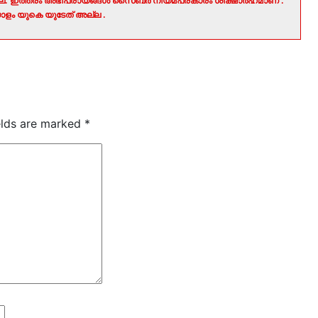
ല്ല. ഇത്തരം അഭിപ്രായങ്ങൾ സൈബർ നിയമപ്രകാരം ശിക്ഷാർഹമാണ് .
ളം യുകെ യുടേത് അല്ല .
elds are marked
*