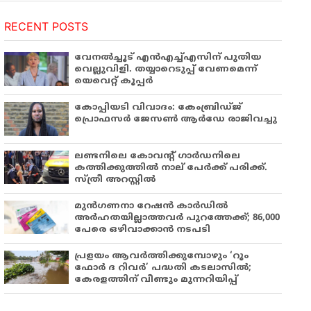
RECENT POSTS
വേനൽച്ചൂട് എൻഎച്ച്എസിന് പുതിയ
വെല്ലുവിളി. തയ്യാറെടുപ്പ് വേണമെന്ന്
യെവെറ്റ് കൂപ്പർ
കോപ്പിയടി വിവാദം: കേംബ്രിഡ്ജ്
പ്രൊഫസർ ജേസൺ ആർഡേ രാജിവച്ചു
ലണ്ടനിലെ കോവന്റ് ഗാർഡനിലെ
കത്തിക്കുത്തിൽ നാല് പേർക്ക് പരിക്ക്.
സ്ത്രീ അറസ്റ്റിൽ
മുൻഗണനാ റേഷൻ കാർഡിൽ
അർഹതയില്ലാത്തവർ പുറത്തേക്ക്; 86,000
പേരെ ഒഴിവാക്കാൻ നടപടി
പ്രളയം ആവർത്തിക്കുമ്പോഴും ‘റൂം
ഫോർ ദ റിവർ’ പദ്ധതി കടലാസിൽ;
കേരളത്തിന് വീണ്ടും മുന്നറിയിപ്പ്