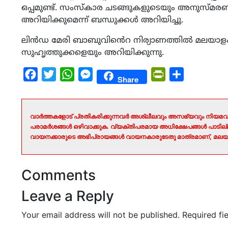
ഒപ്പമുണ്ട്. സംസ്കാര ചടങ്ങുകളുടെയും അനുസ്മരണ
അറിയിക്കുമെന്ന് ബന്ധുക്കൾ അറിയിച്ചു.
ലിൻഡ മേരി ബാബുവിൻെറ നിര്യാണത്തിൽ മലയാളം
സുഹൃത്തുക്കളെയും അറിയിക്കുന്നു.
Facebook
Twitter
WhatsApp
Messenger
PrintFriendly
Share
Share
വാർത്തകളോട് പ്രതികരിക്കുന്നവർ അശ്ലീലവും അസഭ്യവും നിയമവി
പരാമർശങ്ങൾ ഒഴിവാക്കുക. വ്യക്തിപരമായ അധിക്ഷേപങ്ങൾ പാടി
വായനക്കാരുടെ അഭിപ്രായങ്ങൾ വായനകാരുടേതു മാത്രമാണ്, മലയാ
Comments
Leave a Reply
Your email address will not be published.
Required fi