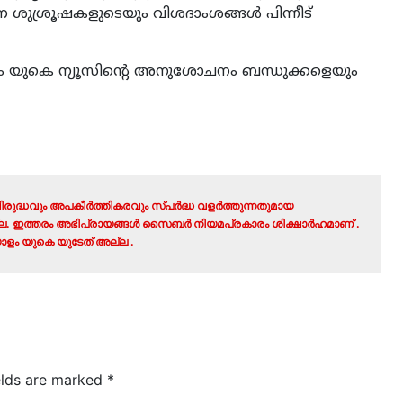
 ശുശ്രൂഷകളുടെയും വിശദാംശങ്ങൾ പിന്നീട്
 യുകെ ന്യൂസിന്റെ അനുശോചനം ബന്ധുക്കളെയും
രുദ്ധവും അപകീർത്തികരവും സ്പർദ്ധ വളർത്തുന്നതുമായ
ല്ല. ഇത്തരം അഭിപ്രായങ്ങൾ സൈബർ നിയമപ്രകാരം ശിക്ഷാർഹമാണ് .
ളം യുകെ യുടേത് അല്ല .
elds are marked
*