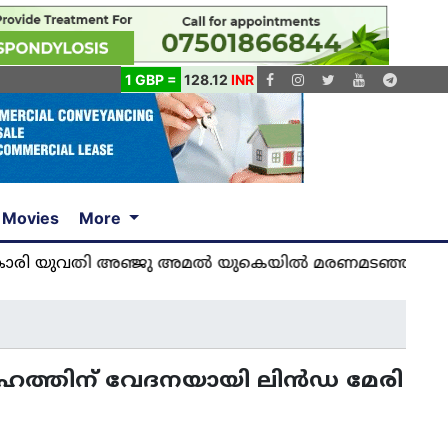
1 GBP =
128.12
INR
Movies
More
ുവതി അഞ്ജു അമൽ യുകെയിൽ മരണമടഞ്ഞു... വിശ്വസി
ൂഹത്തിന് വേദനയായി ലിൻഡ മേരി