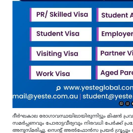
ദീർഘകാല രോഗാവസ്ഥയിലായിരുന്നിട്ടും മിഷൻ പ്
സമർപ്പണവും പോരാട്ടവീര്യവും നിരവധി പേർക്ക് പ
അനുസ്മരിച്ചു. സെന്റ് അൽഫോൻസ പ്രയർ ഗ്രൂപ്പും 