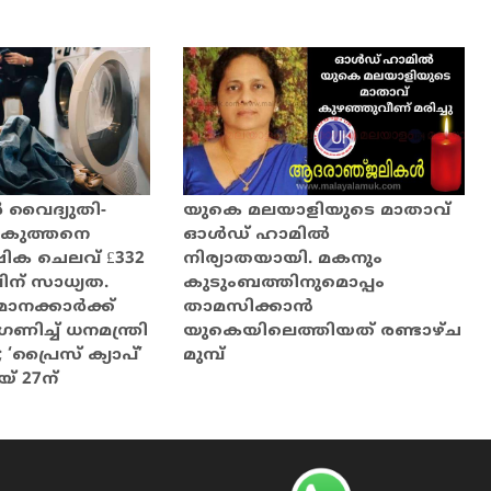
വൈദ്യുതി-
യുകെ മലയാളിയുടെ മാതാവ്
കുത്തനെ
ഓൾഡ് ഹാമിൽ
ിക ചെലവ് £332
നിര്യാതയായി. മകനും
ന് സാധ്യത.
കുടുംബത്തിനുമൊപ്പം
ാനക്കാർക്ക്
താമസിക്കാൻ
ച്ച് ധനമന്ത്രി
യുകെയിലെത്തിയത് രണ്ടാഴ്ച
 ‘പ്രൈസ് ക്യാപ്’
മുമ്പ്
യ് 27ന്