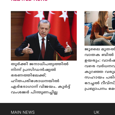
ജൂലൈ മുതൽ 
വാതക ബിൽ 
ഉയരും: വാർഷ
തുര്‍ക്കി ജനാധിപത്യത്തില്‍
വരെ വർധനവി
നിന്ന് പ്രസിഡന്‍ഷ്യല്‍
കുറഞ്ഞ വരുമ
ഭരണത്തിലേക്ക്;
സഹായം പരിഗണി
ഹിതപരിശോധനയില്‍
റേച്ചൽ റീവ്സ്;
എര്‍ദോഗാന് വിജയം. കുര്‍ദ്ദ്
പ്രഖ്യാപനം മേ
വംശജര്‍ പിന്തുണച്ചില്ല
MAIN NEWS
UK