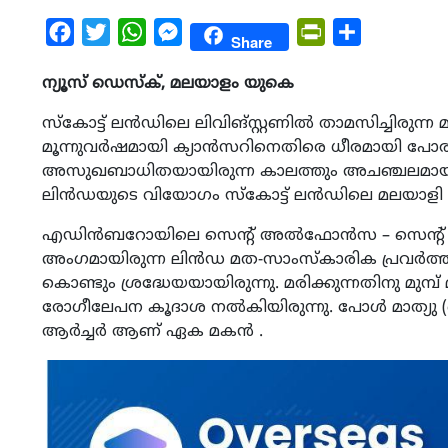
Facebook
Twitter
WhatsApp
Messenger
PrintFriendly
Share
Share
ന്യൂസ് ഡെസ്ക്, മലയാളം യുകെ
സ്കോട്ട് ലൻഡിലെ ലിവിങ്‌സ്റ്റണിൽ താമസിച്ചിരുന
മൂന്നുവർഷമായി ക്യാൻസറിനെതിരെ ധീരമായി പോരാട
അസുഖബാധിതയായിരുന്ന കാലത്തും അചഞ്ചലമായ ആ
ലിൻഡയുടെ വിയോഗം സ്കോട്ട് ലൻഡിലെ മലയാളി 
എഡിൻബറോയിലെ സെന്റ് അൽഫോൻസ – സെന്റ് 
അംഗമായിരുന്ന ലിൻഡ മത-സാംസ്‌കാരിക പ്രവർത്
കൊണ്ടും ശ്രദ്ധേയയായിരുന്നു. മരിക്കുന്നതിനു മുമ്
രോഗീലേപന കൂദാശ നൽകിയിരുന്നു. പോൾ മാത്യു (
ആർച്ചർ ആണ് ഏക മകൻ .