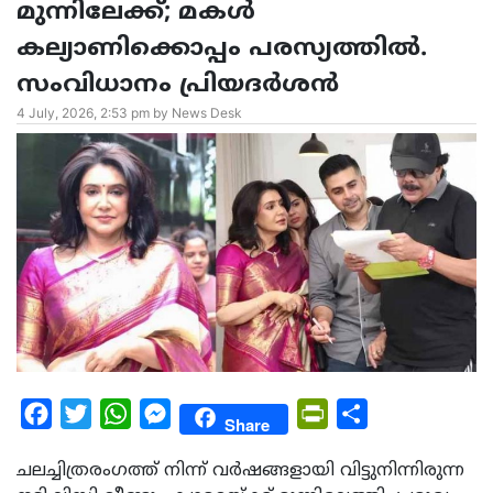
മുന്നിലേക്ക്; മകൾ
കല്യാണിക്കൊപ്പം പരസ്യത്തിൽ.
സംവിധാനം പ്രിയദർശൻ
4 July, 2026, 2:53 pm by News Desk
Facebook
Twitter
WhatsApp
Messenger
PrintFriendly
Share
Share
ചലച്ചിത്രരംഗത്ത് നിന്ന് വർഷങ്ങളായി വിട്ടുനിന്നിരുന്ന