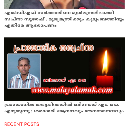
എൽഡിഎഫ് സർക്കാരിനെ മുൾമുനയിലാക്കി
സ്വപ്നാ സുരേഷ് . മുഖ്യമന്ത്രിക്കും കുടുംബത്തിനും
എതിരേ ആരോപണം
പ്രായോഗിക തത്വചിന്തയിൽ ബിനോയ് എം. ജെ.
എഴുതുന്നു : ശരാശരി ആനന്ദവും അനന്താനന്ദവും
RECENT POSTS