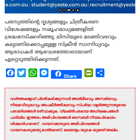
പരസ്യത്തിന്റെ ദൃശ്യങ്ങളും ചിത്രീകരണ
വിശേഷങ്ങളും സമൂഹമാധ്യമങ്ങളിൽ
ശ്രദ്ധനേടിക്കഴിഞ്ഞു. ലിസിയുടെ മടങ്ങിവരവും
കല്യാണിക്കൊപ്പമുള്ള സ്ക്രീൻ സാന്നിധ്യവും
ആരാധകർ ആവേശത്തോടെയാണ്
ഏറ്റെടുത്തിരിക്കുന്നത്.
Facebook
Twitter
WhatsApp
Messenger
PrintFriendly
Share
Share
വാർത്തകളോട് പ്രതികരിക്കുന്നവർ അശ്ലീലവും അസഭ്യവും
നിയമവിരുദ്ധവും അപകീർത്തികരവും സ്പർദ്ധ വളർത്തുന്നതുമായ
പരാമർശങ്ങൾ ഒഴിവാക്കുക. വ്യക്തിപരമായ അധിക്ഷേപങ്ങൾ
പാടില്ല. ഇത്തരം അഭിപ്രായങ്ങൾ സൈബർ നിയമപ്രകാരം
ശിക്ഷാർഹമാണ് . വായനക്കാരുടെ അഭിപ്രായങ്ങൾ
വായനകാരുടേതു മാത്രമാണ്, മലയാളം യുകെ യുടേത് അല്ല .