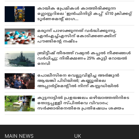
കായിക പ്രേമികള്‍ കാത്തിരിക്കുന്ന
ഗ്ലോസ്റ്ററിലെ 'ഇന്‍ഫിനിറ്റി കപ്പ്' ടി10 ക്രിക്കറ്റ്
ടൂര്‍ണമെന്റ് ഓഗ...
മരുന്ന് പാഴാക്കുന്നത് വർദ്ധിക്കുന്നു.
എൻഎച്ച്എസിന് കോടിക്കണക്കിന്
പൗണ്ടിന്റെ നഷ്ടം
ബ്രിട്ടീഷ് തീരത്ത് റഷ്യൻ കപ്പൽ നീക്കങ്ങൾ
വർധിച്ചു; നിരീക്ഷണം 25% കൂട്ടി റോയൽ
നേവി
പോലീസിനെ വെല്ലുവിളിച്ച അർജുൻ
ആയങ്കി പിടിയിൽ; കണ്ണൂരിലെ
അപ്പാർട്ട്‌മെന്റിൽ നിന്ന് കസ്റ്റഡിയിൽ
കുട്ടനാട്ടിൽ പ്രളയജലം ഒഴിയാത്തതിനിടെ
തോട്ടപ്പള്ളി സ്പിൽവേ വിവാദം;
സർക്കാരിനെതിരെ പ്രതിഷേധം ശക്തം
MAIN NEWS
UK