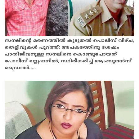
സനലിന്റെ മരണത്തില്‍ കൂടുതൽ പൊലീസ് വീഴ്ച,
തെളിവുകൾ പുറത്ത്; അപകടത്തിനു ശേഷം
പാതിജീവനുള്ള സനലിനെ കൊണ്ടുപോയത്
പോലീസ് സ്റ്റേഷനിൽ, സ്ഥിരീകരിച്ച് ആംബുലന്‍സ്
ഡ്രൈവര്‍…..