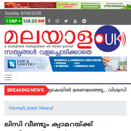
Sunday 9/08/2026
1 GBP =
128.25
INR
BREAKING NEWS
ി അഞ്ജു അമൽ യുകെയിൽ മരണമടഞ്ഞു... വിശ്വസിക്ക
Home
/
Latest News
/
ലിസി വീണ്ടും ക്യാമറയ്‌ക്ക്