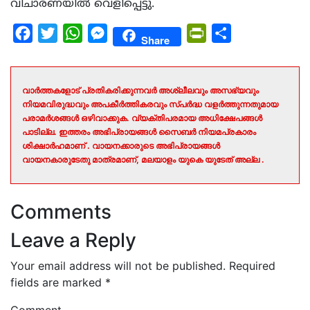
വിചാരണയിൽ വെളിപ്പെട്ടു.
Facebook
Twitter
WhatsApp
Messenger
PrintFriendly
Share
Share
വാർത്തകളോട് പ്രതികരിക്കുന്നവർ അശ്ലീലവും അസഭ്യവും
നിയമവിരുദ്ധവും അപകീർത്തികരവും സ്പർദ്ധ വളർത്തുന്നതുമായ
പരാമർശങ്ങൾ ഒഴിവാക്കുക. വ്യക്തിപരമായ അധിക്ഷേപങ്ങൾ
പാടില്ല. ഇത്തരം അഭിപ്രായങ്ങൾ സൈബർ നിയമപ്രകാരം
ശിക്ഷാർഹമാണ് . വായനക്കാരുടെ അഭിപ്രായങ്ങൾ
വായനകാരുടേതു മാത്രമാണ്, മലയാളം യുകെ യുടേത് അല്ല .
Comments
Leave a Reply
Your email address will not be published.
Required
fields are marked
*