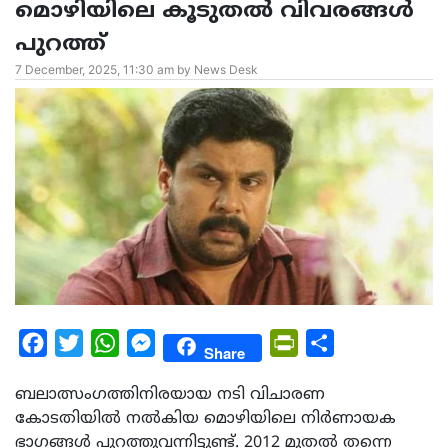
മൊഴിയിലെ കൂടുതൽ വിവരങ്ങൾ
പുറത്ത്
7 December, 2025, 11:30 am by News Desk
Facebook
Twitter
WhatsApp
Messenger
PrintFriendly
Share
Share
ബലാത്സംഗത്തിനിരയായ നടി വിചാരണ
കോടതിയിൽ നൽകിയ മൊഴിയിലെ നിർണായക
ഭാഗങ്ങൾ പുറത്തുവന്നിട്ടുണ്ട്. 2012 മുതൽ തന്നെ