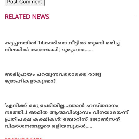
RELATED NEWS
കട്ടപ്പനയിൽ 14കാരിയെ വീട്ടിൽ തൂങ്ങി മരിച്ച
നിലയിൽ കണ്ടെത്തി; ദുരൂഹത……
അഭിപ്രായം പറയുന്നവരൊക്കെ രാജ്യ
ദ്രോഹികളാകുമോ?
‘എനിക്ക് ഒരു പേടിയില്ല…ഞാന്‍ ഹസ്തദാനം
നടത്തി..! അമിത ആത്മവിശ്വാസം വിനയായെന്ന്
പ്രതിപക്ഷ കക്ഷികൾ; ബോറിസ് ജോൺസന്
വിമര്‍ശനങ്ങളുടെ ഒളിയമ്പുകൾ…..