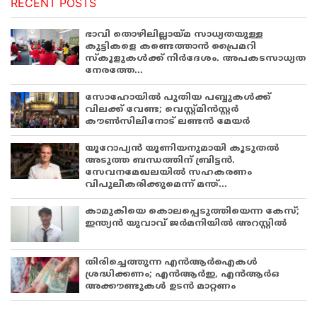
RECENT POSTS
ഭാവി തൊഴിലില്ലായ്മ സാധ്യതയുള്ള
കുട്ടികളെ കണ്ടെത്താൻ പ്രൈമറി
സ്കൂളുകൾക്ക് നിർദേശം. അപകടസാധ്യത
നേരത്തേ...
സോഹോയിൽ പുതിയ പബ്ബുകൾക്ക്
വിലക്ക് വേണ്ട; വെസ്റ്റ്മിൻസ്റ്റർ
കൗൺസിലിനോട് ലണ്ടൻ മേയർ
യൂറോപ്യൻ യൂണിയനുമായി കൂടുതൽ
അടുത്ത ബന്ധത്തിന് ബ്രിട്ടൻ.
സേവനമേഖലയിൽ സഹകരണം
വിപുലീകരിക്കുമെന്ന് മന്ത്...
കാമുകിയെ കൊലപ്പെടുത്തിയെന്ന കേസ്;
ഇന്ത്യൻ യുവാവ് ജർമനിയിൽ അറസ്റ്റിൽ
തിരിച്ചെത്തുന്ന എൻആർഐകൾ
ശ്രദ്ധിക്കണം; എൻആർഇ, എൻആർഒ
അക്കൗണ്ടുകൾ ഉടൻ മാറ്റണം