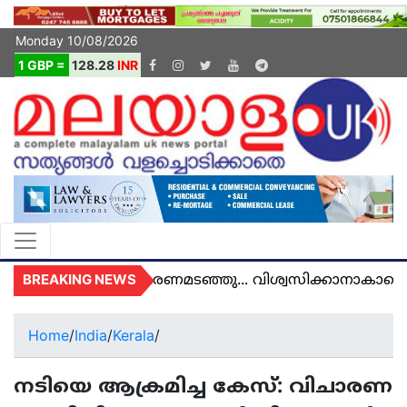
Monday 10/08/2026
1 GBP =
128.28
INR
BREAKING NEWS
അമൽ യുകെയിൽ മരണമടഞ്ഞു... വിശ്വസിക്കാനാകാതെ 
Home
/
India
/
Kerala
/
നടിയെ ആക്രമിച്ച കേസ്: വിചാരണ