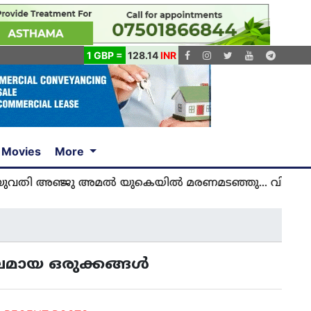
1 GBP =
128.14
INR
Movies
More
ജു അമൽ യുകെയിൽ മരണമടഞ്ഞു... വിശ്വസിക്കാനാകാ
ലമായ ഒരുക്കങ്ങൾ