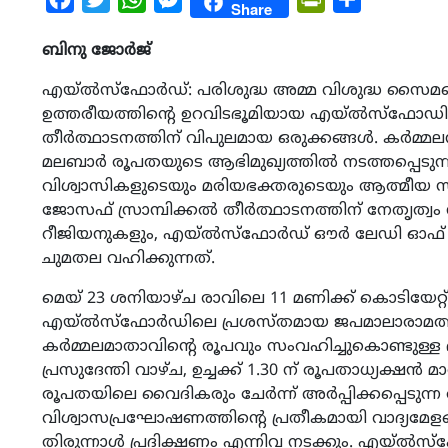
Share
ബിനു ജോർജ്
എയ്‌ൽസ്‌ഫോർഡ്: പരിശുദ്ധ അമ്മ വിശുദ്ധ സൈമൺ സ്റ
ഉത്തരീയത്തിന്റെ ഉറവിടഭൂമിയായ എയ്‌ൽസ്‌ഫോഡി
തീർത്ഥാടനത്തിന് വിപുലമായ ഒരുക്കങ്ങൾ. കർമ്മലനാഥ
മലബാർ രൂപതയുടെ ആഭിമുഖ്യത്തിൽ നടത്തപ്പെടുന്
വിശ്വാസികളുടെയും മരിയഭക്തരുടെയും ആത്മീയ സ
ജോസഫ് സ്രാമ്പിക്കൽ തീർത്ഥാടനത്തിന് നേതൃത്വ
റീജിയനുകളും, എയ്‌ൽസ്‌ഫോർഡ് ഔർ ലേഡി ഓഫ് മ
ചുമതല വഹിക്കുന്നത്.
മെയ് 23 ശനിയാഴ്ച രാവിലെ 11 മണിക്ക് കൊടിയേറ്റ്, 
എയ്‌ൽസ്‌ഫോർഡിലെ പ്രശസ്തമായ ജപമാലാരാമത്ത
കർമ്മലമാതാവിന്റെ രൂപവും സംവഹിച്ചുകൊണ്ടുള്ള ഭ
പ്രസുദേന്തി വാഴ്ച, ഉച്ചക്ക് 1.30 ന് രൂപതാധ്യക്ഷൻ
രൂപതയിലെ വൈദികരും ചേർന്ന് അർപ്പിക്കപ്പെടുന
വിശ്വാസപ്രഘോഷണത്തിന്റെ പ്രതീകമായി വാദ്യ
തിരുന്നാൾ പ്രദിക്ഷണം എന്നിവ നടക്കും. എയ്‌ൽസ