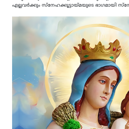
എല്ലവർക്കും സ്നേഹക്കൂട്ടായ്മയുടെ ഭാഗമായി സ്‌നേഹവിര