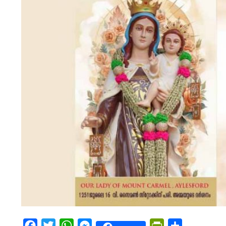
Facebook
Twitter
WhatsApp
Messenger
PrintFriendly
Share