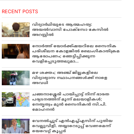
RECENT POSTS
വിദ്യാർഥിയുടെ ആത്മഹത്യ:
അയൽവാസി പോക്സോ കേസിൽ
അറസ്റ്റിൽ
നോർത്ത് യോർക്ക്ഷയറിലെ സൈനിക
പരിശീലന കോളജിൽ ലൈംഗികാതിക്രമ
ആരോപണം; ഞെട്ടിപ്പിക്കുന്ന
വെളിപ്പെടുത്തലുമാ...
മഴ ശക്തം; അഞ്ച് ജില്ലകളിലെ
വിദ്യാഭ്യാസ സ്ഥാപനങ്ങൾക്ക് നാളെ
അവധി
ചങ്ങനാശ്ശേരി പായിപ്പാട്ട് നിന്ന് ഭാരത
പര്യടനത്തിന് മൂന്ന് മലയാളികൾ;
നേതൃത്വം മുൻ സൈനികൻ സി.പി.
മോഹനൻ
വേനൽച്ചൂട് എൻഎച്ച്എസിന് പുതിയ
വെല്ലുവിളി. തയ്യാറെടുപ്പ് വേണമെന്ന്
യെവെറ്റ് കൂപ്പർ