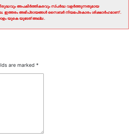
രുദ്ധവും അപകീർത്തികരവും സ്പർദ്ധ വളർത്തുന്നതുമായ
ല്ല. ഇത്തരം അഭിപ്രായങ്ങൾ സൈബർ നിയമപ്രകാരം ശിക്ഷാർഹമാണ് .
ളം യുകെ യുടേത് അല്ല .
elds are marked
*