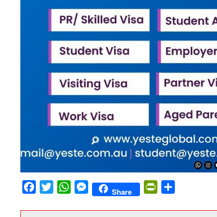
Facebook
Twitter
WhatsApp
Messenger
PrintFriendly
Share
Share