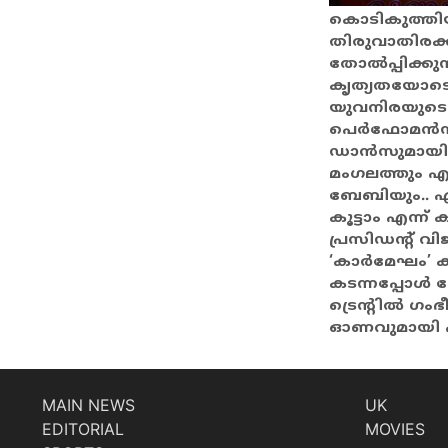
കൊടികുത്ത
തിരുവാതിരക
തോൽപ്പിക്കുന
കൃത്യതയോട
യുവനിരയുടെ
പെർഫോമൻസ്.
ഡാൻസുമായി
മംഗലത്തും 
ബേബിയും..
കൂട്ടാം എന്ന് 
പ്രസിഡന്റ് വ
‘കാർമേഘം’
കടന്നപ്പോൾ സ
ട്രെന്റിൽ ഗംഭ
ഓണവുമായി 
MAIN NEWS
UK
EDITORIAL
MOVIES