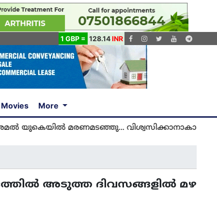
1 GBP =
128.14
INR
Movies
More
കെയിൽ മരണമടഞ്ഞു... വിശ്വസിക്കാനാകാതെ യുകെ മ
കേരളത്തിൽ അടുത്ത ദിവസങ്ങളില്‍ മഴ