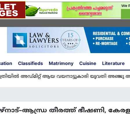
ation
Classifieds
Matrimony
Cuisine
Literature
ഡ്മിറ്റ് ആയ വയനാട്ടുകാരി യുവതി അഞ്ജു അമൽ യു
; തമിഴ്നാട്–ആന്ധ്ര തീരത്ത് ഭീഷണി, 