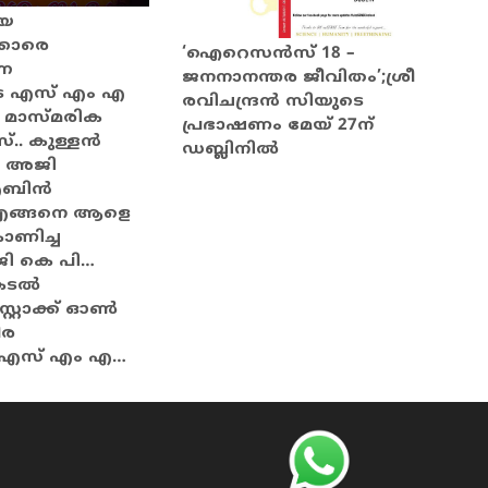
ിയ
്കാരെ
‘ഐറെസന്‍സ് 18 –
്ന
ജനനാനന്തര ജീവിതം’;ശ്രീ
െ എസ് എം എ
രവിചന്ദ്രന്‍ സിയുടെ
 മാസ്മരിക
പ്രഭാഷണം മേയ് 27ന്
. കുള്ളൻ
ഡബ്ലിനില്‍
 അജി
എബിൻ
 എങ്ങനെ ആളെ
കാണിച്ച
ിജി കെ പി…
 കടൽ
്റ്റോക്ക് ഓൺ
ീര
എസ് എം എ…