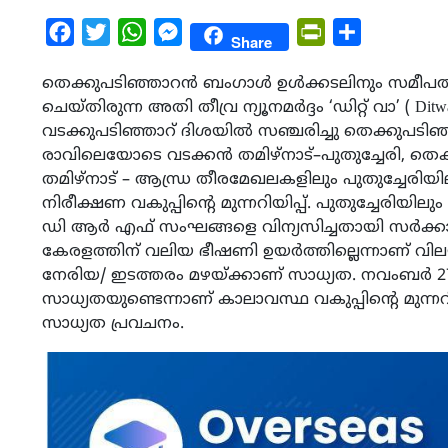
Facebook
Twitter
WhatsApp
Messenger
PrintFriendly
Share
Share
തെക്കുപടിഞ്ഞാറൻ ബംഗാൾ ഉൾക്കടലിനും സമീപത്തുള
ചെയ്തിരുന്ന അതി തീവ്ര ന്യൂനമർദ്ദം ‘ഡിറ്റ് വാ’ ( Ditwa
വടക്കുപടിഞ്ഞാറ് ദിശയിൽ സഞ്ചരിച്ചു തെക്കു
രാവിലെയോടെ വടക്കൻ തമിഴ്നാട്–പുതുച്ചേരി, തെക്
തമിഴ്നാട് – ആന്ധ്ര തീരമേഖലകളിലും പുതുച്ചേരിയി
നിരീക്ഷണ വകുപ്പിന്റെ മുന്നറിയിപ്പ്. പുതുച്ചേരിയില
ഡി‌ ആർ ‌എഫ് സംഘങ്ങളെ വിന്യസിച്ചതായി സർക്കാർ അറ
കേരളത്തിന് വലിയ ഭീഷണി ഉയർത്തില്ലെന്നാണ് വ
നേരിയ/ ഇടത്തരം മഴയ്ക്കാണ് സാധ്യത. നവംബർ 27 മ
സാധ്യതയുണ്ടെന്നാണ് കാലാവസ്ഥ വകുപ്പിന്റെ മുന്ന
സാധ്യത പ്രവചനം.