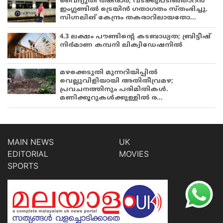
വൈദ്യുതി തകരാർ; വടക്കുപടിഞ്ഞാറൻ
ഇംഗ്ലണ്ടിൽ ട്രെയിൻ ഗതാഗതം സ്തംഭിച്ചു.
സിഗ്നലിങ് കേന്ദ്രം തകരാറിലായതോ...
4.3 ലക്ഷം പൗണ്ടിന്റെ കടബാധ്യത; ബ്രിട്ടീഷ്
നിർമാണ കമ്പനി ലിക്വിഡേഷനിൽ
മഴക്കെടുതി മുന്നറിയിപ്പിൽ
വെല്ലുവിളിയായി അതിതീവ്രമഴ;
പ്രവചനത്തിനും പരിമിതികൾ.
മണിക്കൂറുകൾക്കുള്ളിൽ ര...
MAIN NEWS
UK
EDITORIAL
MOVIES
SPORTS