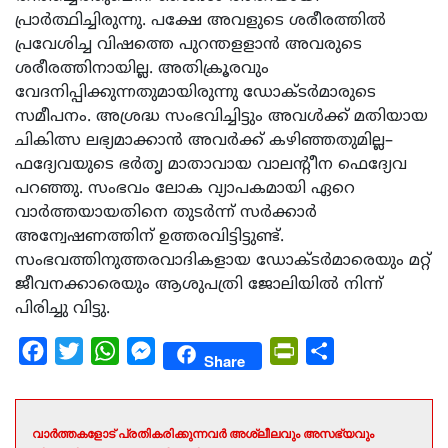
പ്രാർത്ഥിച്ചിരുന്നു. പക്ഷേ അവളുടെ ശരീരത്തിൽ
പ്രവേശിച്ച വിഷത്തെ പുറന്തളളാൻ അവരുടെ
ശരീരത്തിനായില്ല. അതിക്രൂരവും
വേദനിപ്പിക്കുന്നതുമായിരുന്നു ഡോക്ടർമാരുടെ
സമീപനം. അശ്രദ്ധ സംഭവിച്ചിട്ടും അവൾക്ക് മതിയായ
ചികിത്സ ലഭ്യമാക്കാൻ അവർക്ക് കഴിഞ്ഞതുമില്ല–
ഫദ്യേവയുടെ ഭര്‍തൃ മാതാവായ വാലന്റീന ഫെദ്യേവ
പറഞ്ഞു. സംഭവം ലോക വ്യാപകമായി ഏറെ
വാര്‍ത്തയായതിനെ തുടര്‍ന്ന് സര്‍ക്കാര്‍
അന്വേഷണത്തിന് ഉത്തരവിട്ടിട്ടുണ്ട്.
സംഭവത്തിനുത്തരവാദികളായ ഡോക്ടര്‍മാരെയും മറ്റ്
ജീവനക്കാരെയും ആശുപത്രി ജോലിയില്‍ നിന്ന്
പിരിച്ചു വിട്ടു.
Facebook
Twitter
WhatsApp
Messenger
PrintFriendly
Share
Share
വാർത്തകളോട് പ്രതികരിക്കുന്നവർ അശ്ലീലവും അസഭ്യവും