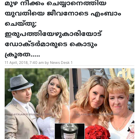
മുഴ നീക്കം ചെയ്യാനെത്തിയ
യുവതിയെ ജീവനോടെ എംബാം
ചെയ്തു;
ഇരുപത്തിയേഴുകാരിയോട്
ഡോക്ടർമാരുടെ കൊടും
ക്രൂരത…..
11 April, 2018, 7:40 am by News Desk 1