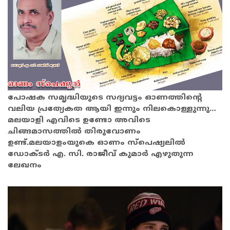
പോഷക സമൃദ്ധിയുടെ സദ്യവട്ടം ഓണത്തിന്റെ
വലിയ പ്രത്യേകത ആയി ഇന്നും നിലകൊള്ളുന്നു…
മലയാളി എവിടെ ഉണ്ടോ അവിടെ
ചിങ്ങമാസത്തിൽ തിരുവോണം
ഉണ്ട്.മലയാളംയുകെ ഓണം സ്പെഷ്യലിൽ
ഡോക്ടർ എ. സി. രാജീവ്‌ കുമാർ എഴുതുന്ന
ലേഖനം