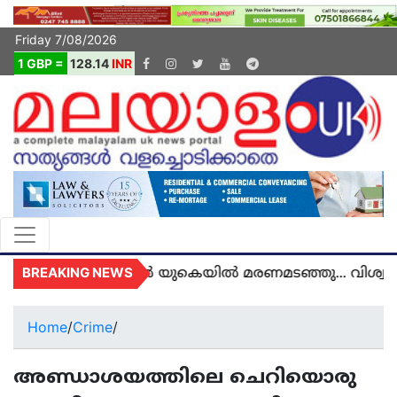
Friday 7/08/2026
1 GBP =
128.14
INR
BREAKING NEWS
തി അഞ്ജു അമൽ യുകെയിൽ മരണമടഞ്ഞു... വിശ്വസിക്
Home
/
Crime
/
അണ്ഡാശയത്തിലെ ചെറിയൊരു