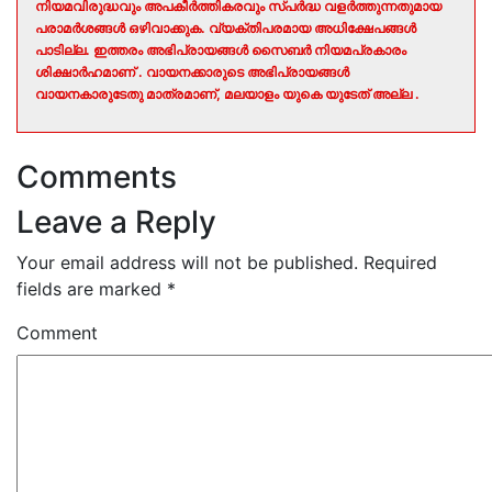
നിയമവിരുദ്ധവും അപകീർത്തികരവും സ്പർദ്ധ വളർത്തുന്നതുമായ
പരാമർശങ്ങൾ ഒഴിവാക്കുക. വ്യക്തിപരമായ അധിക്ഷേപങ്ങൾ
പാടില്ല. ഇത്തരം അഭിപ്രായങ്ങൾ സൈബർ നിയമപ്രകാരം
ശിക്ഷാർഹമാണ് . വായനക്കാരുടെ അഭിപ്രായങ്ങൾ
വായനകാരുടേതു മാത്രമാണ്, മലയാളം യുകെ യുടേത് അല്ല .
Comments
Leave a Reply
Your email address will not be published.
Required
fields are marked
*
Comment