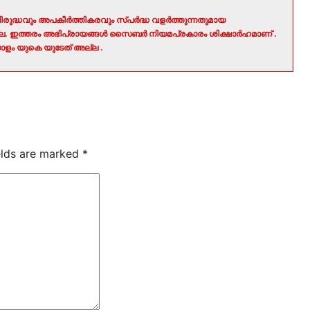
രുദ്ധവും അപകീർത്തികരവും സ്പർദ്ധ വളർത്തുന്നതുമായ
ല്ല. ഇത്തരം അഭിപ്രായങ്ങൾ സൈബർ നിയമപ്രകാരം ശിക്ഷാർഹമാണ് .
ളം യുകെ യുടേത് അല്ല .
elds are marked
*