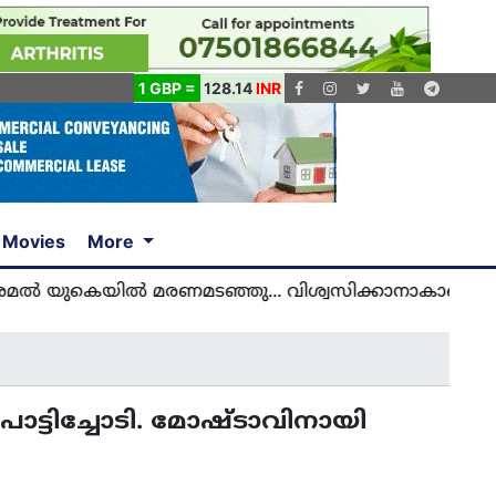
1 GBP =
128.14
INR
Movies
More
െയിൽ മരണമടഞ്ഞു... വിശ്വസിക്കാനാകാതെ യുകെ മല
്ടിച്ചോടി. മോഷ്ടാവിനായി