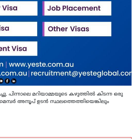
ചു. പിന്നാലെ മറിയാമ്മയുടെ കഴുത്തിൽ കിടന്ന ഒരു
് മെമ്പർ അനൂപ് ഉടൻ സ്ഥലത്തെത്തിയെങ്കിലും