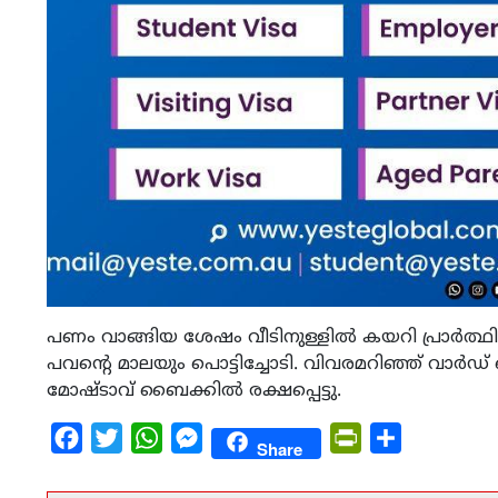
പണം വാങ്ങിയ ശേഷം വീടിനുള്ളിൽ കയറി പ്രാർത്ഥിച്
പവൻ്റെ മാലയും പൊട്ടിച്ചോടി. വിവരമറിഞ്ഞ് വാർഡ
മോഷ്ടാവ് ബൈക്കിൽ രക്ഷപ്പെട്ടു.
Facebook
Twitter
WhatsApp
Messenger
PrintFriendly
Share
Share