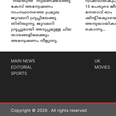
വിഷവാതകപ്
”നയതന്ത്ര” സ്വര്‍ണക്കടത്തു
13 പേരുടെ ജ
കേസ് അന്വേഷണം
നേതാവ് ഓം
സംസ്ഥാനത്തെ പ്രമുഖ
ഷിന്റിക്യോയ
ജുവലറി ഗ്രൂപ്പിലേക്കു
അനുയായികളെ
തിരിയുന്നു. ജുവലറി
കൊന്നു…
ഗ്രൂപ്പുമായി അടുപ്പമുള്ള ചില
താരങ്ങളിലേക്കും
അന്വേഷണം നീളുന്നു.
MAIN NEWS
UK
EDITORIAL
MOVIES
SPORTS
Copyright ©
2026
. All rights reserved