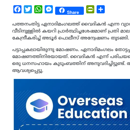
Facebook
Twitter
WhatsApp
Messenger
PrintFriendly
Share
Share
പത്തനംതിട്ട ഏനാദിമംഗലത്ത് വൈദികൻ എന്ന വ്യാജേന
വീടിനുള്ളിൽ കയറി പ്രാർത്ഥിച്ചശേഷമാണ് പ്രതി മാല
കേന്ദ്രീകരിച്ച് അടൂർ പൊലീസ് അന്വേഷണം തുടങ്ങി.
പട്ടാപ്പകലായിരുന്നു മോഷണം. ഏനാദിമംഗലം തോട്ട
മോഷണത്തിനിരയായത്. വൈദികൻ എന്ന് പരിചയപ്പെടുത
ഒരു ധനസഹായം കുടുംബത്തിന് അനുവദിച്ചിട്ടുണ്
ആവശ്യപ്പെട്ടു.