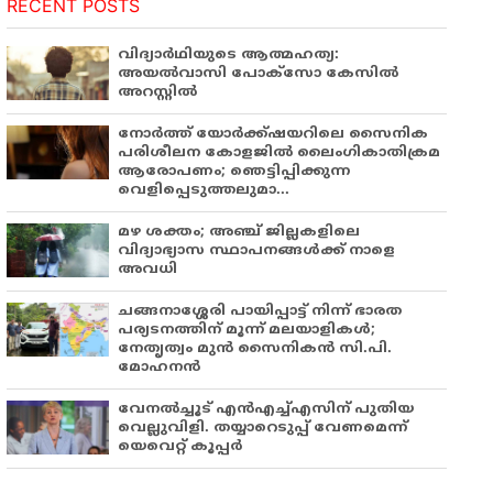
RECENT POSTS
വിദ്യാർഥിയുടെ ആത്മഹത്യ:
അയൽവാസി പോക്സോ കേസിൽ
അറസ്റ്റിൽ
നോർത്ത് യോർക്ക്ഷയറിലെ സൈനിക
പരിശീലന കോളജിൽ ലൈംഗികാതിക്രമ
ആരോപണം; ഞെട്ടിപ്പിക്കുന്ന
വെളിപ്പെടുത്തലുമാ...
മഴ ശക്തം; അഞ്ച് ജില്ലകളിലെ
വിദ്യാഭ്യാസ സ്ഥാപനങ്ങൾക്ക് നാളെ
അവധി
ചങ്ങനാശ്ശേരി പായിപ്പാട്ട് നിന്ന് ഭാരത
പര്യടനത്തിന് മൂന്ന് മലയാളികൾ;
നേതൃത്വം മുൻ സൈനികൻ സി.പി.
മോഹനൻ
വേനൽച്ചൂട് എൻഎച്ച്എസിന് പുതിയ
വെല്ലുവിളി. തയ്യാറെടുപ്പ് വേണമെന്ന്
യെവെറ്റ് കൂപ്പർ