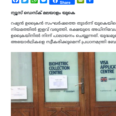
Share
ന്യൂസ് ഡെസ്ക് മലയാളം യുകെ
റഷ്യൻ ഉക്രൈൻ സംഘർഷത്തെ തുടർന്ന് യുകെയില
നിയമത്തിൽ ഇളവ് വരുത്തി. രക്ഷയുടെ അധിനിവേശത
ഉക്രൈയിനിൽ നിന്ന് പാലായനം ചെയ്യുന്നത്. യുദ്ധമു
അഭയാർഥികളെ സ്വീകരിക്കുമെന്ന് പ്രധാനമന്ത്