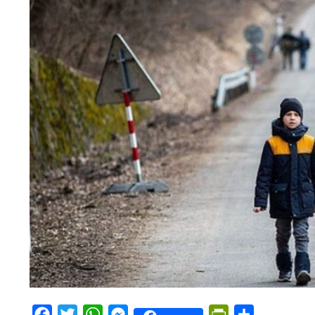
Facebook
Twitter
WhatsApp
Messenger
PrintFriendly
Share