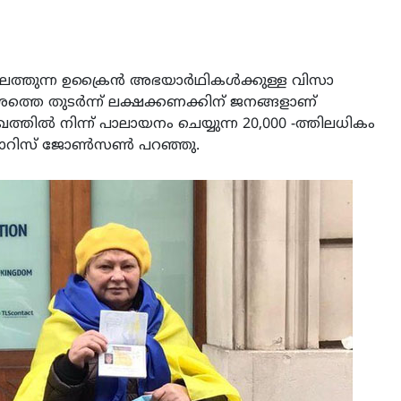
െത്തുന്ന ഉക്രൈൻ അഭയാർഥികൾക്കുള്ള വിസാ
്തെ തുടർന്ന് ലക്ഷക്കണക്കിന് ജനങ്ങളാണ്
ഖത്തിൽ നിന്ന് പാലായനം ചെയ്യുന്ന 20,000 -ത്തിലധികം
രി ബോറിസ് ജോൺസൺ പറഞ്ഞു.