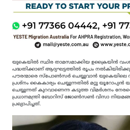
യുകെയിൽ സ്ഥിര താമസമാക്കിയ ഉക്രൈയിൻ വംശ
പദ്ധതിക്കാണ് ആദ്യഘട്ടത്തിൽ രൂപം നൽകിയിരിക്
പൗരന്മാരെ സ്പോൺസർ ചെയ്യുവാൻ യുകെയിലെ സ്
പ്രശ്നം കൈകാര്യം ചെയ്യുന്നതിൽ മറ്റു യൂറോപ്യൻ 
ചെയ്യുന്നത് കുറവാണെന്ന കടുത്ത വിമർശനം നേരത്ത
പ്രധാനമന്ത്രി ബോറിസ് ജോൺസൺ വിസാ നിയമങ്ങള
പ്രഖ്യാപിച്ചത്.