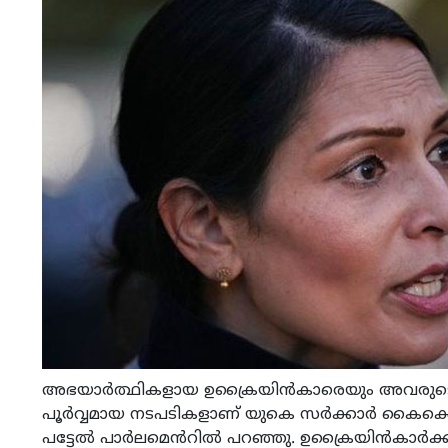
അഭയാർത്ഥികളായ ഉക്രൈയിൻകാരെയും അവരുടെ 
പൂർവ്വമായ നടപടികളാണ് യുകെ സർക്കാർ കൈക്കൊണ്ടി
പട്ടേൽ പാർലമെൻറിൽ പറഞ്ഞു. ഉക്രൈയിൻകാർക്കുള