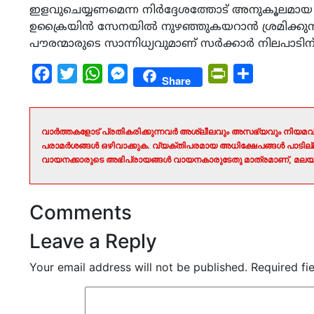
ഇളവുചെയ്യണമെന്ന നിർദ്ദേശത്തോട് അനുകൂലമായ ന
ഉക്രൈയിൻ സേനയിൽ നുഴഞ്ഞുകയറാൻ ശ്രമിക്കുന്ന
പൗരന്മാരുടെ സാന്നിധ്യവുമാണ് സർക്കാർ നിലപാടിന്
Facebook
Twitter
WhatsApp
Messenger
PrintFriendly
Share
Share
വാർത്തകളോട് പ്രതികരിക്കുന്നവർ അശ്ലീലവും അസഭ്യവും നിയമവി
പരാമർശങ്ങൾ ഒഴിവാക്കുക. വ്യക്തിപരമായ അധിക്ഷേപങ്ങൾ പാടി
വായനക്കാരുടെ അഭിപ്രായങ്ങൾ വായനകാരുടേതു മാത്രമാണ്, മലയാ
Comments
Leave a Reply
Your email address will not be published.
Required fi