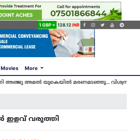
1 GBP =
128.12
INR
Movies
More
മൽ യുകെയിൽ മരണമടഞ്ഞു... വിശ്വസിക്കാനാകാതെ യ
 ഇളവ് വരുത്തി