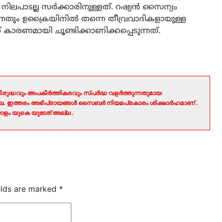
ിലപാടല്ല സർക്കാരിനുള്ളത്. റഷ്യൻ സൈന്യം
തും ഉക്രൈയിനിൽ തന്നെ തീവ്രവാദികളായുള്ള
 കാരണമായി ചൂണ്ടിക്കാണിക്കപ്പെടുന്നത്.
രുദ്ധവും അപകീർത്തികരവും സ്പർദ്ധ വളർത്തുന്നതുമായ
ല്ല. ഇത്തരം അഭിപ്രായങ്ങൾ സൈബർ നിയമപ്രകാരം ശിക്ഷാർഹമാണ് .
ളം യുകെ യുടേത് അല്ല .
elds are marked
*