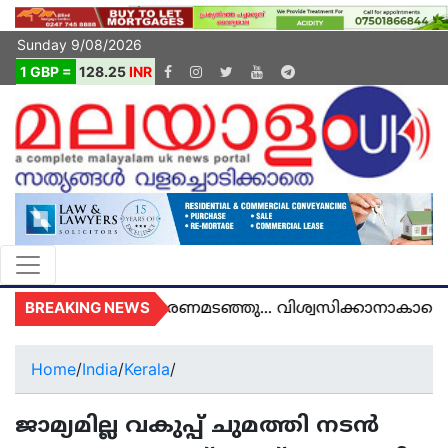
Sunday 9/08/2026
1 GBP =
128.25
INR
BREAKING NEWS
അമൽ യുകെയിൽ മരണമടഞ്ഞു... വിശ്വസിക്കാനാകാതെ 
Home
/
India
/
Kerala
/
ജാമ്യമില്ല വകുപ്പ് ചുമത്തി നടൻ