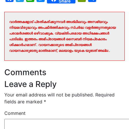
Share
വാർത്തകളോട് പ്രതികരിക്കുന്നവർ അശ്ലീലവും അസഭ്യവും
നിയമവിരുദ്ധവും അപകീർത്തികരവും സ്പർദ്ധ വളർത്തുന്നതുമായ
പരാമർശങ്ങൾ ഒഴിവാക്കുക. വ്യക്തിപരമായ അധിക്ഷേപങ്ങൾ
പാടില്ല. ഇത്തരം അഭിപ്രായങ്ങൾ സൈബർ നിയമപ്രകാരം
ശിക്ഷാർഹമാണ് . വായനക്കാരുടെ അഭിപ്രായങ്ങൾ
വായനകാരുടേതു മാത്രമാണ്, മലയാളം യുകെ യുടേത് അല്ല .
Comments
Leave a Reply
Your email address will not be published.
Required
fields are marked
*
Comment