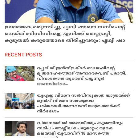
ഉത്തേജക മരുന്നടിച്ചു, പൃഥ്വി ഷായെ സസ്‌പെന്റ്
ചെയ്ത് ബിസിസിഐ; എനിക്ക് തെറ്റുപറ്റി,
കൂടുതൽ കരുത്തോടെ തിരിച്ചുവരും: പൃഥ്വി ഷാ
RECENT POSTS
റപ്പലിങ് ഇൻസ്ട്രക്ടർ രാജേഷിന്റെ
മൃതദേഹത്തോട് അനാദരവെന്ന് പരാതി.
വിവാദത്തെ തുടർന്ന് പയ്യന്നൂർ
തഹസിൽദാ...
യുഎഇ വിമാന സർവീസുകൾ: യാത്രയ്ക്ക്
മുൻപ് വിമാന സമയക്രമം
പരിശോധിക്കണമെന്ന് യാത്രക്കാർക്ക്
നിർദേശം
വിമാനത്തിൽ അമ്മയ്ക്കും കുഞ്ഞിനും
സമീപം അശ്ലീല പെരുമാറ്റം; യുകെ
മലയാളി യുവാവിന് 18 മാസത്തെ