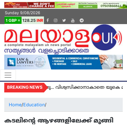
Sunday 9/08/2026
1 GBP =
128.25
INR
BREAKING NEWS
ൽ മരണമടഞ്ഞു... വിശ്വസിക്കാനാകാതെ യുകെ മലയാള
Home
/
Education
/
കടലിന്റെ ആഴങ്ങളിലേക്ക് മുങ്ങി