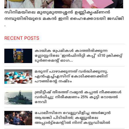
സിനിമയിലെ മുതുമുത്തശ്ശൻ ഉണ്ണികൃഷ്ണൻ
നമ്പൂതിരിയുടെ മകൻ ഇനി ഹൈക്കോടതി ജഡ്ജി
.
RECENT POSTS
കായിക പ്രേമികള്‍ കാത്തിരിക്കുന്ന
ഗ്ലോസ്റ്ററിലെ 'ഇന്‍ഫിനിറ്റി കപ്പ്' ടി10 ക്രിക്കറ്റ്
ടൂര്‍ണമെന്റ് ഓഗ...
മരുന്ന് പാഴാക്കുന്നത് വർദ്ധിക്കുന്നു.
എൻഎച്ച്എസിന് കോടിക്കണക്കിന്
പൗണ്ടിന്റെ നഷ്ടം
ബ്രിട്ടീഷ് തീരത്ത് റഷ്യൻ കപ്പൽ നീക്കങ്ങൾ
വർധിച്ചു; നിരീക്ഷണം 25% കൂട്ടി റോയൽ
നേവി
പോലീസിനെ വെല്ലുവിളിച്ച അർജുൻ
ആയങ്കി പിടിയിൽ; കണ്ണൂരിലെ
അപ്പാർട്ട്‌മെന്റിൽ നിന്ന് കസ്റ്റഡിയിൽ