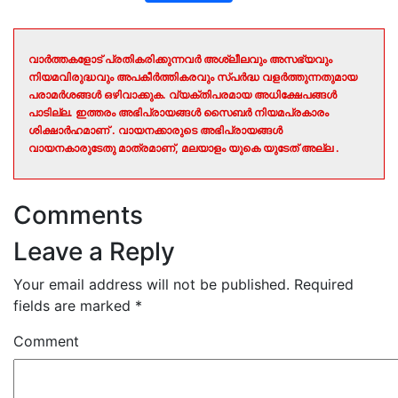
വാർത്തകളോട് പ്രതികരിക്കുന്നവർ അശ്ലീലവും അസഭ്യവും
നിയമവിരുദ്ധവും അപകീർത്തികരവും സ്പർദ്ധ വളർത്തുന്നതുമായ
പരാമർശങ്ങൾ ഒഴിവാക്കുക. വ്യക്തിപരമായ അധിക്ഷേപങ്ങൾ
പാടില്ല. ഇത്തരം അഭിപ്രായങ്ങൾ സൈബർ നിയമപ്രകാരം
ശിക്ഷാർഹമാണ് . വായനക്കാരുടെ അഭിപ്രായങ്ങൾ
വായനകാരുടേതു മാത്രമാണ്, മലയാളം യുകെ യുടേത് അല്ല .
Comments
Leave a Reply
Your email address will not be published.
Required
fields are marked
*
Comment