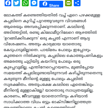
Facebook
Twitter
WhatsApp
Messenger
PrintFriendly
Share
Share
ലോകത്ത് കണ്ടെത്തിയതിൽ വച്ച് ഏറെ പഴക്കമുള്ള
കപ്പലിനെ കുറിച്ച് പുറത്തുവരുന്ന വിവരങ്ങൾ
ആരെയും അമ്പരപ്പിക്കുന്നതാണ്. കടലിന്റെ
അടിത്തട്ടില്‍, രണ്ടു കിലോമീറ്ററിലേറെ ആഴത്തിൽ
‘ഉറങ്ങിക്കിടക്കുന്ന’ ഒരു കപ്പൽ എന്നാണ് ആദ്യ
വിശേഷണം. അതും കാര്യമായ യാതൊരു
കേടുപാടുമില്ലാതെ. പായ്മരം പോലും ഇപ്പോഴും
കുത്തനെ നിൽക്കുന്നു. കപ്പലിലെ കൊത്തുപണികളും
അമരത്തു ചുറ്റിയിട്ട കയറിനു പോലും ഒരു
കുഴപ്പവുമില്ല. എന്തിനേറെപ്പറയണം, മുങ്ങിപ്പോയ
സമയത്ത് കപ്പലിലുണ്ടായിരുന്നവർ കഴിച്ചിരുന്നതെന്നു
കരുതുന്ന മീനിന്റെ മുള്ളു പോലും കപ്പലിൽ
സുരക്ഷിതം. അതുപക്ഷേ കടലിലെ ഏതെങ്കിലും
മീനിന്റെ മുള്ളാകില്ലേ? യാതൊരു സാധ്യതയുമില്ല.
കാരണം, ജീവനുള്ള യാതൊന്നിനും കഴിയാൻ
സാധിക്കാത്ത വിധം ഒട്ടും ഓക്സിജനില്ലാത്തത്ര