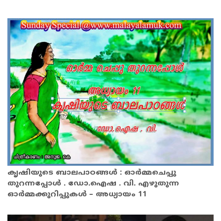
കൃഷിയുടെ ബാലപാഠങ്ങൾ : ഓർമ്മചെപ്പു
തുറന്നപ്പോൾ . ഡോ.ഐഷ . വി. എഴുതുന്ന
ഓർമ്മക്കുറിപ്പുകൾ – അധ്യായം 11