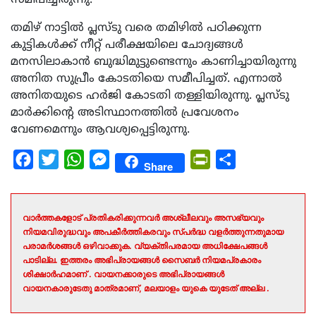
തമിഴ് നാട്ടില്‍ പ്ലസ്ടു വരെ തമിഴില്‍ പഠിക്കുന്ന
കുട്ടികള്‍ക്ക് നീറ്റ് പരീക്ഷയിലെ ചോദ്യങ്ങള്‍
മനസിലാകാന്‍ ബുദ്ധിമുട്ടുണ്ടെന്നും കാണിച്ചായിരുന്നു
അനിത സുപ്രീം കോടതിയെ സമീപിച്ചത്. എന്നാല്‍
അനിതയുടെ ഹര്‍ജി കോടതി തള്ളിയിരുന്നു. പ്ലസ്ടു
മാര്‍ക്കിന്റെ അടിസ്ഥാനത്തില്‍ പ്രവേശനം
വേണമെന്നും ആവശ്യപ്പെട്ടിരുന്നു.
Facebook
Twitter
WhatsApp
Messenger
PrintFriendly
Share
Share
വാർത്തകളോട് പ്രതികരിക്കുന്നവർ അശ്ലീലവും അസഭ്യവും
നിയമവിരുദ്ധവും അപകീർത്തികരവും സ്പർദ്ധ വളർത്തുന്നതുമായ
പരാമർശങ്ങൾ ഒഴിവാക്കുക. വ്യക്തിപരമായ അധിക്ഷേപങ്ങൾ
പാടില്ല. ഇത്തരം അഭിപ്രായങ്ങൾ സൈബർ നിയമപ്രകാരം
ശിക്ഷാർഹമാണ് . വായനക്കാരുടെ അഭിപ്രായങ്ങൾ
വായനകാരുടേതു മാത്രമാണ്, മലയാളം യുകെ യുടേത് അല്ല .