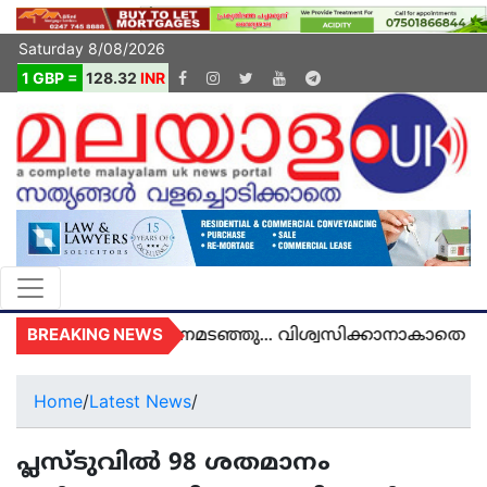
Saturday 8/08/2026
1 GBP =
128.32
INR
BREAKING NEWS
യുകെയിൽ മരണമടഞ്ഞു... വിശ്വസിക്കാനാകാതെ യുകെ
Home
/
Latest News
/
പ്ലസ്ടുവില്‍ 98 ശതമാനം