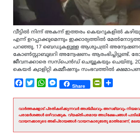
വീട്ടില്‍ നിന്ന് അകന്ന് ഇത്തരം കെയറുകളില്‍ കഴിയ
എന്ന് ഉറപ്പാക്കുമെന്നും ഇക്കാര്യത്തില്‍ മേല്‍നോട്ട
പറഞ്ഞു. 17 ബെഡുകളുള്ള ആശുപത്രി അന്വേഷണത്ത
കോണ്‍സ്റ്റാബുലറി അന്വേഷണം ആരംഭിച്ചിട്ടുണ്ട്. ര
ജീവനക്കാരെ സസ്‌പെന്‍ഡ് ചെയ്യുകയും ചെയ്തു. 201
കെയര്‍ ക്വാളിറ്റി കമ്മീഷനും സംഭവത്തില്‍ ക്ഷമാപണ
Facebook
Twitter
WhatsApp
Messenger
PrintFriendly
Share
Share
വാർത്തകളോട് പ്രതികരിക്കുന്നവർ അശ്ലീലവും അസഭ്യവും നിയമവി
പരാമർശങ്ങൾ ഒഴിവാക്കുക. വ്യക്തിപരമായ അധിക്ഷേപങ്ങൾ പാടി
വായനക്കാരുടെ അഭിപ്രായങ്ങൾ വായനകാരുടേതു മാത്രമാണ്, മലയാ