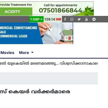
1 GBP =
128.14
INR
Movies
More
യിൽ മരണമടഞ്ഞു... വിശ്വസിക്കാനാകാതെ യുകെ മലയ
 കെയര്‍ വര്‍ക്കര്‍മാരെ