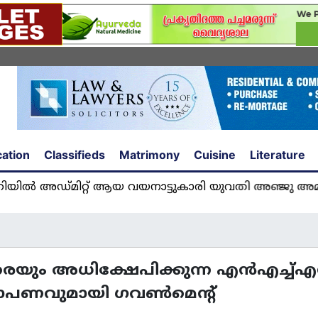
ation
Classifieds
Matrimony
Cuisine
Literature
മിറ്റ് ആയ വയനാട്ടുകാരി യുവതി അഞ്ജു അമൽ യുകെ
ും അധിക്ഷേപിക്കുന്ന എന്‍എച്ച്എസ്
്ഷമാപണവുമായി ഗവണ്‍മെന്റ്