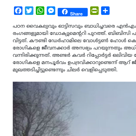
Facebook
Twitter
WhatsApp
Messenger
PrintFriendly
Share
Share
പഠന വൈകല്യവും ഓട്ടിസവും ബാധിച്ചവരെ എന്‍എച്ച്എ
രംഗങ്ങളുമായി ഡോക്യുമെന്ററി പുറത്ത്. ബിബിസി പ
വിട്ടത്. കൗണ്ടി ഡേര്‍ഹാമിലെ വോള്‍ട്ടണ്‍ ഹോള്‍ കെയ
രോഗികളെ ജീവനക്കാര്‍ അസഭ്യം പറയുന്നതും അധിക
വന്നിരിക്കുന്നത്. അണ്ടര്‍ കവര്‍ റിപ്പോര്‍ട്ടര്‍ ഒല
രോഗികളെ മനപൂര്‍വം ഉപദ്രവിക്കാറുണ്ടെന്ന് ആറ്
മുഖത്തടിച്ചിട്ടുണ്ടെന്നും ചിലര്‍ വെളിപ്പെടുത്തി.