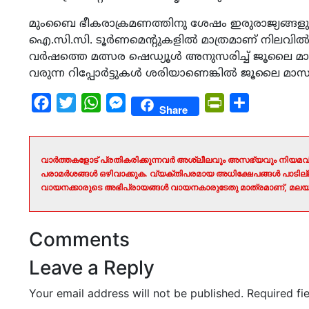
മുംബൈ ഭീകരാക്രമണത്തിനു ശേഷം ഇരുരാജ്യങ്ങളും
ഐ.സി.സി. ടൂര്‍ണമെന്റുകളില്‍ മാത്രമാണ് നിലവില്‍ 
വര്‍ഷത്തെ മത്സര ഷെഡ്യൂള്‍ അനുസരിച്ച് ജൂലൈ മാസമാ
വരുന്ന റിപ്പോര്‍ട്ടുകള്‍ ശരിയാണെങ്കില്‍ ജൂലൈ മാസ
Facebook
Twitter
WhatsApp
Messenger
PrintFriendly
Share
Share
വാർത്തകളോട് പ്രതികരിക്കുന്നവർ അശ്ലീലവും അസഭ്യവും നിയമവി
പരാമർശങ്ങൾ ഒഴിവാക്കുക. വ്യക്തിപരമായ അധിക്ഷേപങ്ങൾ പാടി
വായനക്കാരുടെ അഭിപ്രായങ്ങൾ വായനകാരുടേതു മാത്രമാണ്, മലയാ
Comments
Leave a Reply
Your email address will not be published.
Required fi