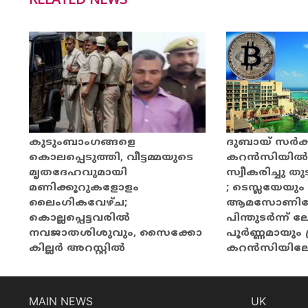
ദുബായ് സർക്ക
കുടുംബാംഗങ്ങളെ
കറൻസിയിൽ പ
കൊലപ്പെടുത്തി, വീട്ടമ്മയുടെ
സ്വീകരിച്ചു തു
മൃതദേഹവുമായി
; ടെസ്ലയേയും
മണിക്കൂറുകളോളം
ആമസോണിന
ലൈംഗികവേഴ്ച;
പിന്തുടർന്ന്
കൊല്ലപ്പെട്ടവരിൽ
പൂർണ്ണമായും ക
നവജാതശിശുവും, സൈക്കോ
കറൻസിയിലേയ്ക
കില്ലർ അറസ്റ്റിൽ
MAIN NEWS
UK