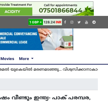
1 GBP =
128.24
INR
Movies
More
കെയിൽ മരണമടഞ്ഞു... വിശ്വസിക്കാനാകാതെ യുകെ മ
േഷം വീണ്ടും ഇന്ത്യ- പാക് പരമ്പര,