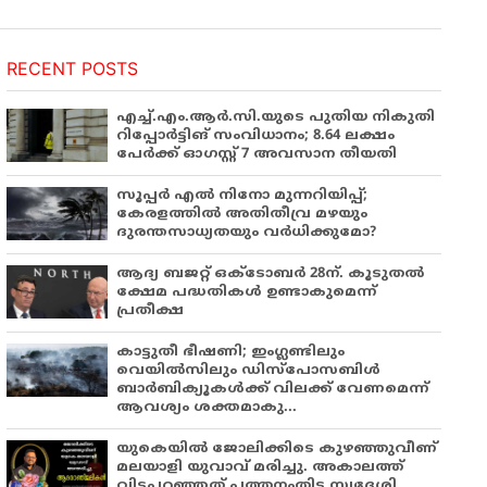
RECENT POSTS
എച്ച്.എം.ആർ.സി.യുടെ പുതിയ നികുതി
റിപ്പോർട്ടിങ് സംവിധാനം; 8.64 ലക്ഷം
പേർക്ക് ഓഗസ്റ്റ് 7 അവസാന തീയതി
സൂപ്പർ എൽ നിനോ മുന്നറിയിപ്പ്;
കേരളത്തിൽ അതിതീവ്ര മഴയും
ദുരന്തസാധ്യതയും വർധിക്കുമോ?
ആദ്യ ബജറ്റ് ഒക്ടോബർ 28ന്. കൂടുതൽ
ക്ഷേമ പദ്ധതികൾ ഉണ്ടാകുമെന്ന്
പ്രതീക്ഷ
കാട്ടുതീ ഭീഷണി; ഇംഗ്ലണ്ടിലും
വെയിൽസിലും ഡിസ്പോസബിൾ
ബാർബിക്യൂകൾക്ക് വിലക്ക് വേണമെന്ന്
ആവശ്യം ശക്തമാകു...
യുകെയിൽ ജോലിക്കിടെ കുഴഞ്ഞുവീണ്
മലയാളി യുവാവ് മരിച്ചു. അകാലത്ത്
വിടപറഞ്ഞത് പത്തനംതിട്ട സ്വദേശി