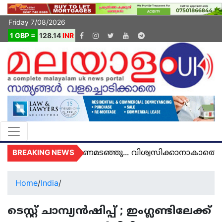
Friday 7/08/2026
1 GBP =
128.14
INR
BREAKING NEWS
 യുകെയിൽ മരണമടഞ്ഞു... വിശ്വസിക്കാനാകാതെ യുക
Home
/
India
/
ടെസ്റ്റ് ചാമ്പ്യൻഷിപ്പ് ; ഇംഗ്ലണ്ടിലേക്ക്