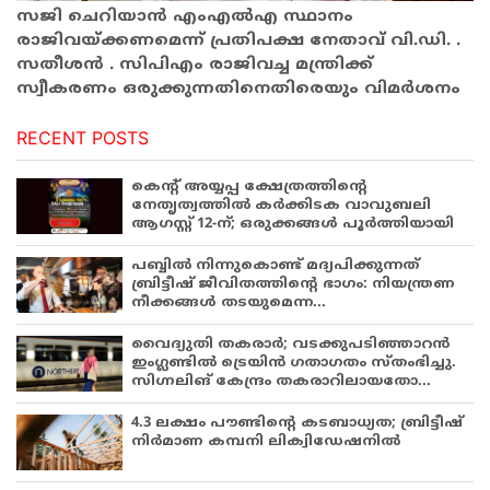
സജി ചെറിയാൻ എംഎൽഎ സ്ഥാനം
രാജിവയ്ക്കണമെന്ന് പ്രതിപക്ഷ നേതാവ് വി.ഡി. .
സതീശൻ . സിപിഎം രാജിവച്ച മന്ത്രിക്ക്
സ്വീകരണം ഒരുക്കുന്നതിനെതിരെയും വിമർശനം
RECENT POSTS
കെന്റ് അയ്യപ്പ ക്ഷേത്രത്തിന്റെ
നേതൃത്വത്തിൽ കർക്കിടക വാവുബലി
ആഗസ്റ്റ് 12-ന്; ഒരുക്കങ്ങൾ പൂർത്തിയായി
പബ്ബില്‍ നിന്നുകൊണ്ട് മദ്യപിക്കുന്നത്
ബ്രിട്ടീഷ് ജീവിതത്തിന്റെ ഭാഗം: നിയന്ത്രണ
നീക്കങ്ങള്‍ തടയുമെന്ന...
വൈദ്യുതി തകരാർ; വടക്കുപടിഞ്ഞാറൻ
ഇംഗ്ലണ്ടിൽ ട്രെയിൻ ഗതാഗതം സ്തംഭിച്ചു.
സിഗ്നലിങ് കേന്ദ്രം തകരാറിലായതോ...
4.3 ലക്ഷം പൗണ്ടിന്റെ കടബാധ്യത; ബ്രിട്ടീഷ്
നിർമാണ കമ്പനി ലിക്വിഡേഷനിൽ