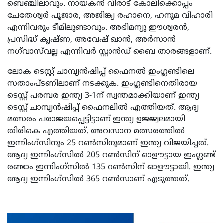
ബെഞ്ചിലാവും. നായകൻ വിരാട് കോലിക്കൊപ്പം
ചേതേശ്വർ പൂജാര, അജിങ്ക്യ രഹാനെ, ഹനുമ വിഹാരി
എന്നിവരും ടീമിലുണ്ടാവും. അഭിമന്യു ഈശ്വരൻ,
പ്രസിദ്ധ് കൃഷ്ണ, അവേഷ് ഖാൻ, അർസാൻ
നഗ്‌വാസ്‌വല്ല എന്നിവർ സ്റ്റാൻഡ് ബൈ താരങ്ങളാണ്.
ലോക ടെസ്റ്റ് ചാമ്പ്യൻഷിപ്പ് ഫൈനൽ ഇംഗ്ലണ്ടിലെ
സതാംപ്ടണിലാണ് നടക്കുക. ഇംഗ്ലണ്ടിനെതിരായ
ടെസ്റ്റ് പരമ്പര ഇന്ത്യ 3-1ന് സ്വന്തമാക്കിയാണ് ഇന്ത്യ
ടെസ്റ്റ് ചാമ്പ്യൻഷിപ്പ് ഫൈനലിൽ എത്തിയത്. ആദ്യ
മത്സരം പരാജയപ്പെട്ടിട്ടാണ് ഇന്ത്യ ഉജ്ജ്വലമായി
തിരികെ എത്തിയത്. അവസാന മത്സരത്തിൽ
ഇന്നിംഗ്സിനും 25 റൺസിനുമാണ് ഇന്ത്യ വിജയിച്ചത്.
ആദ്യ ഇന്നിംഗ്സിൽ 205 റൺസിന് ഓളൗട്ടായ ഇംഗ്ലണ്ട്
രണ്ടാം ഇന്നിംഗ്സിൽ 135 റൺസിന് ഓളൗട്ടായി. ഇന്ത്യ
ആദ്യ ഇന്നിംഗ്സിൽ 365 റൺസാണ് എടുത്തത്.