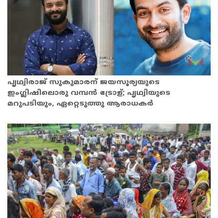
പൃഥ്വിരാജ് സുകുമാരന് ജയസൂര്യയുടെ
ഇംഗ്ലിഷിലൊരു വമ്പൻ ട്രോള്; പൃഥ്വിയുടെ
മറുപടിയും, ഏറ്റെടുത്തു ആരാധകർ