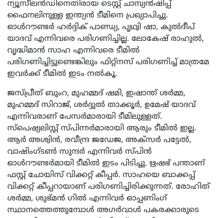
ന്യൂസീലൻഡിനെതിരായ ടെസ്റ്റ് ചാമ്പ്യൻഷിപ്പ്
ഫൈനലിനുള്ള ഇന്ത്യൻ ടീമിനെ പ്രഖ്യാപിച്ചു.
ഓൾറൗണ്ടർ ഹർദ്ദിക് പാണ്ഡ്യ, പൃഥ്വി ഷാ, കുൽദീപ്
യാദവ് എന്നിവരെ പരിഗണിച്ചില്ല. ലോകേഷ് രാഹുൽ,
വൃദ്ധിമാൻ സാഹ എന്നിവരെ ടീമിൽ
പരിഗണിച്ചിട്ടുണ്ടെങ്കിലും ഫിറ്റ്നസ് പരിഗണിച്ച് മാത്രമേ
ഇവർക്ക് ടീമിൽ ഇടം നൽകൂ.
ജസ്പ്രീത് ബുംറ, മുഹമ്മദ് ഷമി, ഇഷാന്ത് ശർമ്മ,
മുഹമ്മദ് സിറാജ്, ശർദ്ദുൽ താക്കൂർ, ഉമേഷ് യാദവ്
എന്നിവരാണ് പേസർമാരായി ടീമിലുള്ളത്.
സ്പെഷ്യലിസ്റ്റ് സ്പിന്നർമാരായി ആരും ടീമിൽ ഇല്ല.
ആർ അശ്വിൻ, രവീന്ദ്ര ജഡേജ, അക്സർ പട്ടേൽ,
വാഷിംഗ്ടൺ സുന്ദർ എന്നിവർ സ്പിൻ
ഓൾറൗണ്ടർമായി ടീമിൽ ഇടം പിടിച്ചു. ഋഷഭ് പന്താണ്
ഫസ്റ്റ് ചോയിസ് വിക്കറ്റ് കീപ്പർ. സാഹയെ ബാക്കപ്പ്
വിക്കറ്റ് കീപ്പറായാണ് പരിഗണിച്ചിരിക്കുന്നത്. രോഹിത്
ശർമ്മ, ശുഭ്മൻ ഗിൽ എന്നിവർ ഓപ്പണിംഗ്
സ്ഥാനത്തെത്തുമ്പോൾ അഗർവാൾ പകരക്കാരുടെ