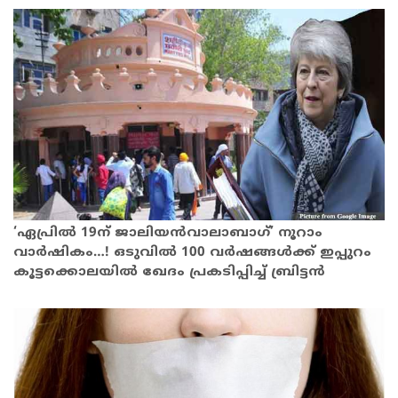
‘ഏപ്രിൽ 19ന് ജാലിയൻവാലാബാഗ്’ നൂറാം
വാര്‍ഷികം…! ഒടുവിൽ 100 വർഷങ്ങൾക്ക് ഇപ്പുറം
കൂട്ടക്കൊലയിൽ ഖേദം പ്രകടിപ്പിച്ച് ബ്രിട്ടന്‍