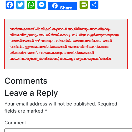
Facebook
Twitter
WhatsApp
Messenger
PrintFriendly
Share
Share
വാർത്തകളോട് പ്രതികരിക്കുന്നവർ അശ്ലീലവും അസഭ്യവും
നിയമവിരുദ്ധവും അപകീർത്തികരവും സ്പർദ്ധ വളർത്തുന്നതുമായ
പരാമർശങ്ങൾ ഒഴിവാക്കുക. വ്യക്തിപരമായ അധിക്ഷേപങ്ങൾ
പാടില്ല. ഇത്തരം അഭിപ്രായങ്ങൾ സൈബർ നിയമപ്രകാരം
ശിക്ഷാർഹമാണ് . വായനക്കാരുടെ അഭിപ്രായങ്ങൾ
വായനകാരുടേതു മാത്രമാണ്, മലയാളം യുകെ യുടേത് അല്ല .
Comments
Leave a Reply
Your email address will not be published.
Required
fields are marked
*
Comment