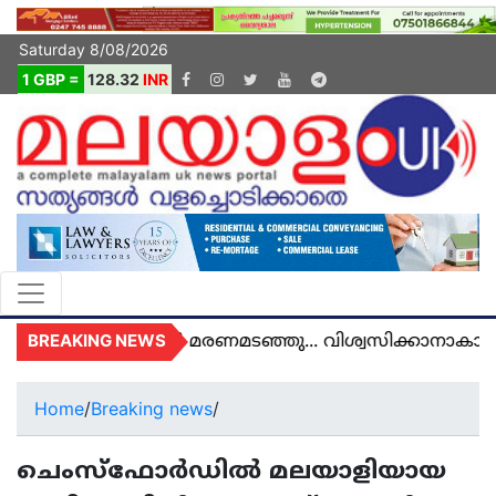
Saturday 8/08/2026
1 GBP =
128.32
INR
BREAKING NEWS
 അമൽ യുകെയിൽ മരണമടഞ്ഞു... വിശ്വസിക്കാനാകാതെ
Home
/
Breaking news
/
ചെംസ്ഫോർഡിൽ മലയാളിയായ