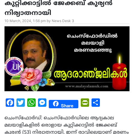
കുറ്റിക്കാട്ടിൽ ജേക്കബ് കുര്യൻ
നിര്യാതനായി
10 March, 2024, 1:56 pm by News Desk 3
Facebook
Twitter
WhatsApp
Messenger
PrintFriendly
Share
Share
ചെംസ്ഫോർഡ്: ചെംസ്ഫോർഡിലെ ആദ്യകാല
മലയാളികളിൽ ഒരാളായ കുറ്റിക്കാട്ടിൽ ജേക്കബ്
കുര്യൻ (53) നിര്യാതനായി. ഇന്ന് രാവിലെയാണ് മരണം