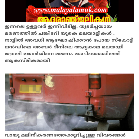
ഇന്നലെ ഉള്ളവർ ഇന്നിവിടില്ല. തുടർച്ചയായ
മരണത്തിൽ ചങ്കിടറി യുകെ മലയാളികൾ .
നാട്ടിൽ അവധി ആഘോഷിക്കാൻ പോയ സ്കോട്ട്
ലൻഡിലെ അബർ ദീനിലെ ആദ്യകാല മലയാളി
റോയി ജോർജിനെ മരണം തേടിയെത്തിയത്
ആകസ്മികമായി
വായു മലിനീകരണത്തേക്കുറിച്ചുള്ള വിവരങ്ങള്‍