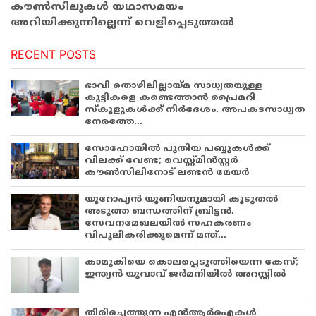
കൗണ്‍സിലുകള്‍ യഥാസമയം
അറിയിക്കുന്നില്ലെന്ന് വെളിപ്പെടുത്തല്‍
RECENT POSTS
ഭാവി തൊഴിലില്ലായ്മ സാധ്യതയുള്ള
കുട്ടികളെ കണ്ടെത്താൻ പ്രൈമറി
സ്കൂളുകൾക്ക് നിർദേശം. അപകടസാധ്യത
നേരത്തേ...
സോഹോയിൽ പുതിയ പബ്ബുകൾക്ക്
വിലക്ക് വേണ്ട; വെസ്റ്റ്മിൻസ്റ്റർ
കൗൺസിലിനോട് ലണ്ടൻ മേയർ
യൂറോപ്യൻ യൂണിയനുമായി കൂടുതൽ
അടുത്ത ബന്ധത്തിന് ബ്രിട്ടൻ.
സേവനമേഖലയിൽ സഹകരണം
വിപുലീകരിക്കുമെന്ന് മന്ത്...
കാമുകിയെ കൊലപ്പെടുത്തിയെന്ന കേസ്;
ഇന്ത്യൻ യുവാവ് ജർമനിയിൽ അറസ്റ്റിൽ
തിരിച്ചെത്തുന്ന എൻആർഐകൾ