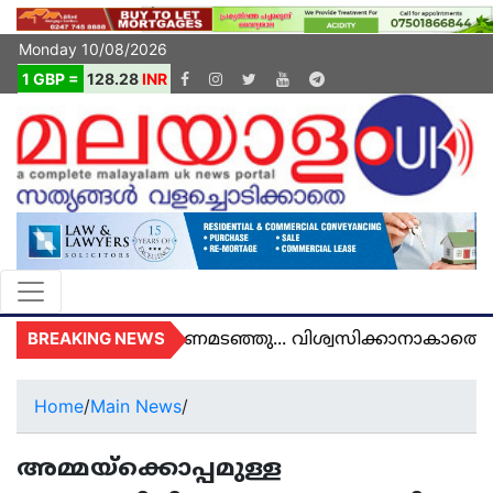
Monday 10/08/2026
1 GBP =
128.28
INR
BREAKING NEWS
ൽ യുകെയിൽ മരണമടഞ്ഞു... വിശ്വസിക്കാനാകാതെ യു
Home
/
Main News
/
അമ്മയ്ക്കൊപ്പമുള്ള