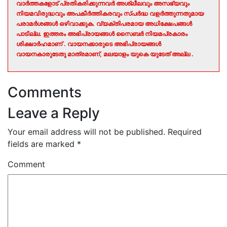
വാർത്തകളോട് പ്രതികരിക്കുന്നവർ അശ്ലീലവും അസഭ്യവും
നിയമവിരുദ്ധവും അപകീർത്തികരവും സ്പർദ്ധ വളർത്തുന്നതുമായ
പരാമർശങ്ങൾ ഒഴിവാക്കുക. വ്യക്തിപരമായ അധിക്ഷേപങ്ങൾ
പാടില്ല. ഇത്തരം അഭിപ്രായങ്ങൾ സൈബർ നിയമപ്രകാരം
ശിക്ഷാർഹമാണ് . വായനക്കാരുടെ അഭിപ്രായങ്ങൾ
വായനകാരുടേതു മാത്രമാണ്, മലയാളം യുകെ യുടേത് അല്ല .
Comments
Leave a Reply
Your email address will not be published.
Required
fields are marked
*
Comment