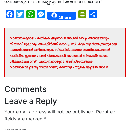
പേരെയും കൊലപ്പെടുത്തിയെന്നാണ് കേസ്.
Facebook
Twitter
WhatsApp
Messenger
PrintFriendly
Share
Share
വാർത്തകളോട് പ്രതികരിക്കുന്നവർ അശ്ലീലവും അസഭ്യവും
നിയമവിരുദ്ധവും അപകീർത്തികരവും സ്പർദ്ധ വളർത്തുന്നതുമായ
പരാമർശങ്ങൾ ഒഴിവാക്കുക. വ്യക്തിപരമായ അധിക്ഷേപങ്ങൾ
പാടില്ല. ഇത്തരം അഭിപ്രായങ്ങൾ സൈബർ നിയമപ്രകാരം
ശിക്ഷാർഹമാണ് . വായനക്കാരുടെ അഭിപ്രായങ്ങൾ
വായനകാരുടേതു മാത്രമാണ്, മലയാളം യുകെ യുടേത് അല്ല .
Comments
Leave a Reply
Your email address will not be published.
Required
fields are marked
*