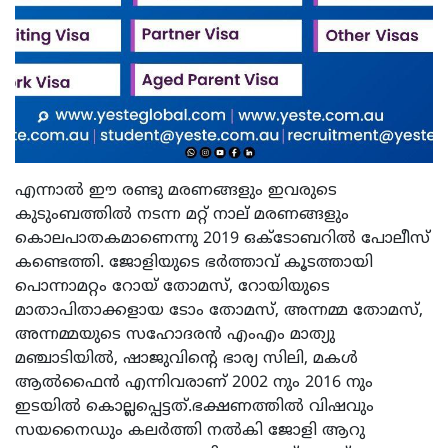
എന്നാൽ ഈ രണ്ടു മരണങ്ങളും ഇവരുടെ
കുടുംബത്തിൽ നടന്ന മറ്റ് നാല് മരണങ്ങളും
കൊലപാതകമാണെന്നു 2019 ഒക്ടോബറിൽ പോലീസ്
കണ്ടെത്തി. ജോളിയുടെ ഭർത്താവ് കൂടത്തായി
പൊന്നാമറ്റം റോയ് തോമസ്, റോയിയുടെ
മാതാപിതാക്കളായ ടോം തോമസ്, അന്നമ്മ തോമസ്,
അന്നമ്മയുടെ സഹോദരൻ എംഎം മാത്യു
മഞ്ചാടിയിൽ, ഷാജുവിന്റെ ഭാര്യ സിലി, മകൾ
ആൽഫൈൻ എന്നിവരാണ് 2002 നും 2016 നും
ഇടയിൽ കൊല്ലപ്പെട്ടത്.ഭക്ഷണത്തിൽ വിഷവും
സയനൈഡും കലർത്തി നൽകി ജോളി ആറു