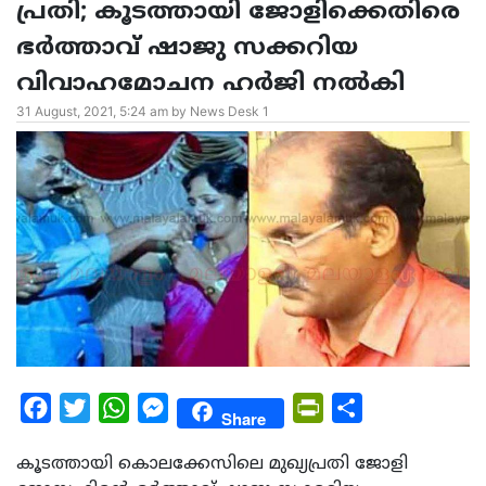
പ്രതി; കൂടത്തായി ജോളിക്കെതിരെ
ഭർത്താവ് ഷാജു സക്കറിയ
വിവാഹമോചന ഹർജി നൽകി
31 August, 2021, 5:24 am by News Desk 1
Facebook
Twitter
WhatsApp
Messenger
PrintFriendly
Share
Share
കൂടത്തായി കൊലക്കേസിലെ മുഖ്യപ്രതി ജോളി