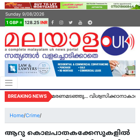
Sunday 9/08/2026
1 GBP =
128.25
INR
BREAKING NEWS
അമൽ യുകെയിൽ മരണമടഞ്ഞു... വിശ്വസിക്കാനാകാതെ 
Home
/
Crime
/
ആറു കൊലപാതകക്കേസുകളിൽ