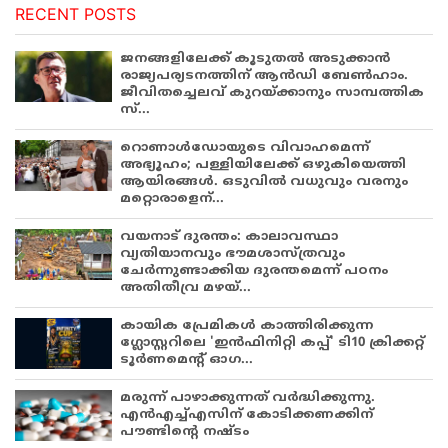
RECENT POSTS
ജനങ്ങളിലേക്ക് കൂടുതൽ അടുക്കാൻ
രാജ്യപര്യടനത്തിന് ആൻഡി ബേൺഹാം.
ജീവിതച്ചെലവ് കുറയ്ക്കാനും സാമ്പത്തിക
സ്...
റൊണാൾഡോയുടെ വിവാഹമെന്ന്
അഭ്യൂഹം; പള്ളിയിലേക്ക് ഒഴുകിയെത്തി
ആയിരങ്ങൾ. ഒടുവിൽ വധുവും വരനും
മറ്റൊരാളെന്...
വയനാട് ദുരന്തം: കാലാവസ്ഥാ
വ്യതിയാനവും ഭൗമശാസ്ത്രവും
ചേർന്നുണ്ടാക്കിയ ദുരന്തമെന്ന് പഠനം
അതിതീവ്ര മഴയ്...
കായിക പ്രേമികള്‍ കാത്തിരിക്കുന്ന
ഗ്ലോസ്റ്ററിലെ 'ഇന്‍ഫിനിറ്റി കപ്പ്' ടി10 ക്രിക്കറ്റ്
ടൂര്‍ണമെന്റ് ഓഗ...
മരുന്ന് പാഴാക്കുന്നത് വർദ്ധിക്കുന്നു.
എൻഎച്ച്എസിന് കോടിക്കണക്കിന്
പൗണ്ടിന്റെ നഷ്ടം