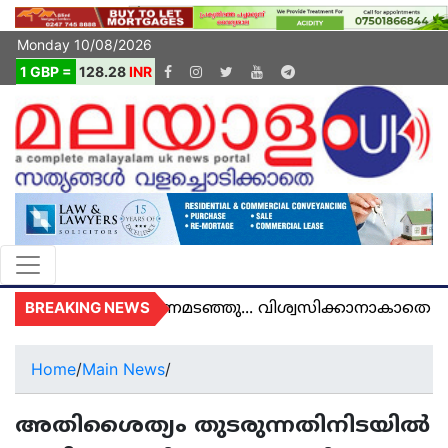
Monday 10/08/2026
1 GBP =
128.28
INR
BREAKING NEWS
യുകെയിൽ മരണമടഞ്ഞു... വിശ്വസിക്കാനാകാതെ യുകെ
Home
/
Main News
/
അതിശൈത്യം തുടരുന്നതിനിടയില്‍