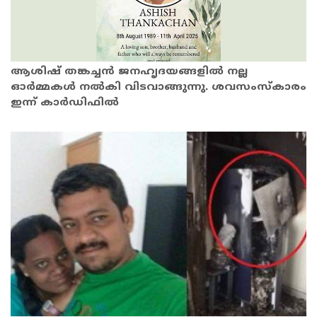
ആശിഷ് തങ്കച്ചൻ ജനഹൃദയങ്ങളിൽ നല്ല
ഓർമ്മകൾ നൽകി വിടവാങ്ങുന്നു. ശവസംസ്‌കാരം
ഇന്ന് കാർഡിഫിൽ