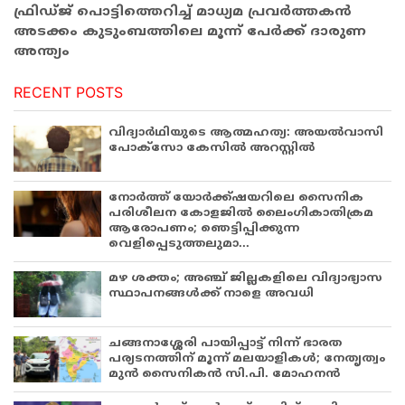
ഫ്രിഡ്ജ് പൊട്ടിത്തെറിച്ച് മാധ്യമ പ്രവര്‍ത്തകന്‍
അടക്കം കുടുംബത്തിലെ മൂന്ന് പേർക്ക് ദാരുണ
അന്ത്യം
RECENT POSTS
വിദ്യാർഥിയുടെ ആത്മഹത്യ: അയൽവാസി
പോക്സോ കേസിൽ അറസ്റ്റിൽ
നോർത്ത് യോർക്ക്ഷയറിലെ സൈനിക
പരിശീലന കോളജിൽ ലൈംഗികാതിക്രമ
ആരോപണം; ഞെട്ടിപ്പിക്കുന്ന
വെളിപ്പെടുത്തലുമാ...
മഴ ശക്തം; അഞ്ച് ജില്ലകളിലെ വിദ്യാഭ്യാസ
സ്ഥാപനങ്ങൾക്ക് നാളെ അവധി
ചങ്ങനാശ്ശേരി പായിപ്പാട്ട് നിന്ന് ഭാരത
പര്യടനത്തിന് മൂന്ന് മലയാളികൾ; നേതൃത്വം
മുൻ സൈനികൻ സി.പി. മോഹനൻ