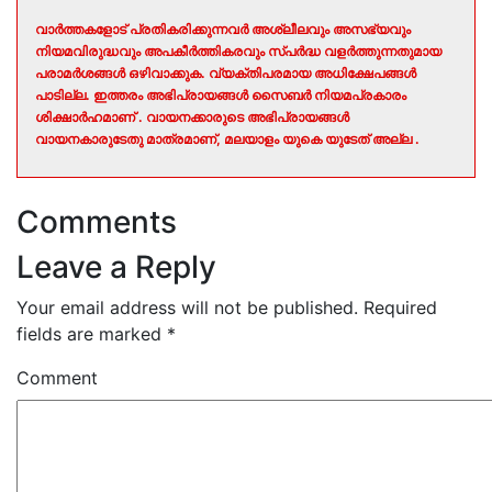
വാർത്തകളോട് പ്രതികരിക്കുന്നവർ അശ്ലീലവും അസഭ്യവും
നിയമവിരുദ്ധവും അപകീർത്തികരവും സ്പർദ്ധ വളർത്തുന്നതുമായ
പരാമർശങ്ങൾ ഒഴിവാക്കുക. വ്യക്തിപരമായ അധിക്ഷേപങ്ങൾ
പാടില്ല. ഇത്തരം അഭിപ്രായങ്ങൾ സൈബർ നിയമപ്രകാരം
ശിക്ഷാർഹമാണ് . വായനക്കാരുടെ അഭിപ്രായങ്ങൾ
വായനകാരുടേതു മാത്രമാണ്, മലയാളം യുകെ യുടേത് അല്ല .
Comments
Leave a Reply
Your email address will not be published.
Required
fields are marked
*
Comment