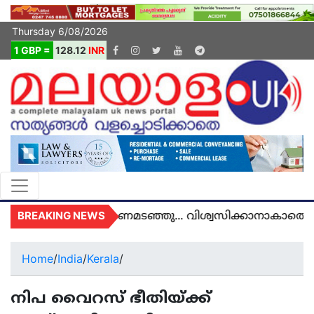
Thursday 6/08/2026
1 GBP =
128.12
INR
BREAKING NEWS
 യുകെയിൽ മരണമടഞ്ഞു... വിശ്വസിക്കാനാകാതെ യുക
Home
/
India
/
Kerala
/
നിപ വൈറസ് ഭീതിയ്ക്ക്