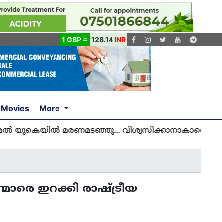
1 GBP =
128.14
INR
Movies
More
ിൽ മരണമടഞ്ഞു... വിശ്വസിക്കാനാകാതെ യുകെ മലയാ
ാരെ ഇറക്കി രാഷ്ട്രീയ