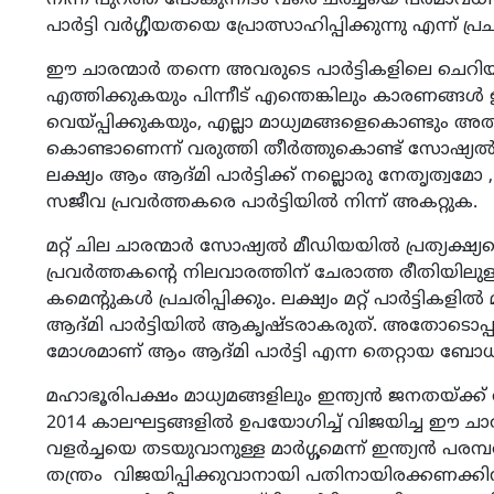
നിന്ന് പുറത്ത് പോകുന്നിടം വരെ ചർച്ചയെ പരമാവധി 
പാർട്ടി വർഗ്ഗീയതയെ പ്രോത്സാഹിപ്പിക്കുന്നു എന്ന് പ്രച
ഈ ചാരന്മാർ തന്നെ അവരുടെ പാർട്ടികളിലെ ചെറി
എത്തിക്കുകയും പിന്നീട് എന്തെങ്കിലും കാരണങ്ങൾ ഉ
വെയ്പ്പിക്കുകയും, എല്ലാ മാധ്യമങ്ങളെകൊണ്ടും അത് പ
കൊണ്ടാണെന്ന് വരുത്തി തീർത്തുകൊണ്ട് സോഷ്യൽ മീഡ
ലക്ഷ്യം ആം ആദ്മി പാർട്ടിക്ക് നല്ലൊരു നേതൃത്വമോ 
സജീവ പ്രവർത്തകരെ പാർട്ടിയിൽ നിന്ന് അകറ്റുക.
മറ്റ് ചില ചാരന്മാർ സോഷ്യൽ മീഡിയയിൽ പ്രത്യക്ഷ്യപ്
പ്രവർത്തകന്റെ നിലവാരത്തിന് ചേരാത്ത രീതിയിലു
കമെന്റുകൾ പ്രചരിപ്പിക്കും. ലക്ഷ്യം മറ്റ് പാർട്ടിക
ആദ്മി പാർട്ടിയിൽ ആകൃഷ്‌ടരാകരുത്. അതോടൊപ്പം 
മോശമാണ് ആം ആദ്മി പാർട്ടി എന്ന തെറ്റായ ബോധം
മഹാഭൂരിപക്ഷം മാധ്യമങ്ങളിലും ഇന്ത്യൻ ജനതയ്ക്ക് വ
2014 കാലഘട്ടങ്ങളിൽ ഉപയോഗിച്ച് വിജയിച്ച ഈ ചാര 
വളർച്ചയെ തടയുവാനുള്ള മാർഗ്ഗമെന്ന് ഇന്ത്യൻ പരമ്പ
തന്ത്രം വിജയിപ്പിക്കുവാനായി പതിനായിരക്കണക്കിന്