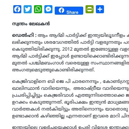
Facebook
Twitter
WhatsApp
Messenger
PrintFriendly
Share
Share
സ്വന്തം ലേഖകൻ
ഡെൽഹി :
ആം ആദ്മി പാർട്ടിക്ക് ഇന്ത്യയിലൂടനീള
ലഭിക്കുന്നതും ശരവേഗത്തിൽ പാർട്ടി വളരുന്നതും പര
കെടുത്തിയിരിക്കുന്നു. 2012 മുതൽ ഇങ്ങോട്ടുള്ള 
ആദ്മി പാർട്ടിക്ക് ഇപ്പോൾ ഉണ്ടായിക്കൊണ്ടിരിക്ക
മുതൽ പശ്ചിമബംഗാൾ വരെയുള്ള സംസ്ഥാനങ്ങളിൽ 
അംഗത്വമെടുത്തുകൊണ്ടിരിക്കുന്നത്.
കെജ്രിവാളിനെ ബി ജെ പി ചാരനെന്നും , കോൺഗ്രസ്സിന
ഖാലിസ്ഥാൻ വാദിയെന്നും, അരാഷ്‌ട്രീയ വാദിയെന്നു
പ്രചരിപ്പിച്ചിട്ടും കെജ്രരിവാൾ എത്തുന്നിടത്തൊ
ഉറക്കം കെടുത്തുന്നത്. ഭൂരിപക്ഷം ഇന്ത്യൻ മാധ്യമങ
വാർത്തകൾ നൽകിയിട്ടും അതിനൊന്നും യാതൊരു തര
ഉണ്ടാക്കാൻ കഴിഞ്ഞില്ല എന്നതാണ് ഇവരെ മാറി ചിന്തിപ്പ
ഇന്ത്യയിലെ വളർച്ചയെക്കാൾ ഉപരി വിദേശ ഇന്ത്യക്