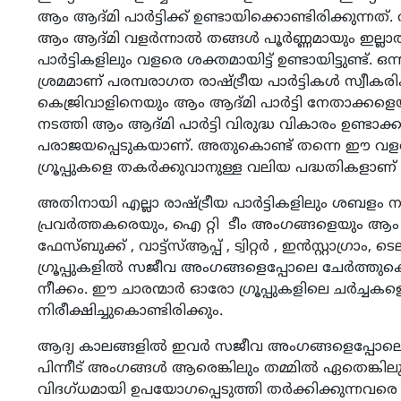
ആം ആദ്മി പാർട്ടിക്ക് ഉണ്ടായിക്കൊണ്ടിരിക്കുന്നത്. ആ
ആം ആദ്മി വളർന്നാൽ തങ്ങൾ പൂർണ്ണമായും ഇല്ലാതാക
പാർട്ടികളിലും വളരെ ശക്തമായിട്ട് ഉണ്ടായിട്ടുണ്ട്. ഒന
ശ്രമമാണ് പരമ്പരാഗത രാഷ്ട്രീയ പാർട്ടികൾ സ്വീകരി
കെജ്രിവാളിനെയും ആം ആദ്മി പാർട്ടി നേതാക്കളെയും
നടത്തി ആം ആദ്മി പാർട്ടി വിരുദ്ധ വികാരം ഉണ്ടാക്
പരാജയപ്പെടുകയാണ്. അതുകൊണ്ട് തന്നെ ഈ വളർച
ഗ്രൂപ്പുകളെ തകർക്കുവാനുള്ള വലിയ പദ്ധതികളാണ് പര
അതിനായി എല്ലാ രാഷ്ട്രീയ പാർട്ടികളിലും ശബളം ന
പ്രവർത്തകരെയും, ഐ റ്റി ടീം അംഗങ്ങളെയും ആം 
ഫേസ്‌ബുക്ക് , വാട്ട്സ്ആപ്പ് , ട്വിറ്റർ , ഇൻസ്റ്റാഗ്രാ
ഗ്രൂപ്പുകളിൽ സജീവ അംഗങ്ങളെപ്പോലെ ചേർത്തുകൊണ്
നീക്കം. ഈ ചാരന്മാർ ഓരോ ഗ്രൂപ്പുകളിലെ ചർച്ചകള
നിരീക്ഷിച്ചുകൊണ്ടിരിക്കും.
ആദ്യ കാലങ്ങളിൽ ഇവർ സജീവ അംഗങ്ങളെപ്പോലെ പ്രവർ
പിന്നീട് അംഗങ്ങൾ ആരെങ്കിലും തമ്മിൽ ഏതെങ്കി
വിദഗ്‌ധമായി ഉപയോഗപ്പെടുത്തി തർക്കിക്കുന്ന