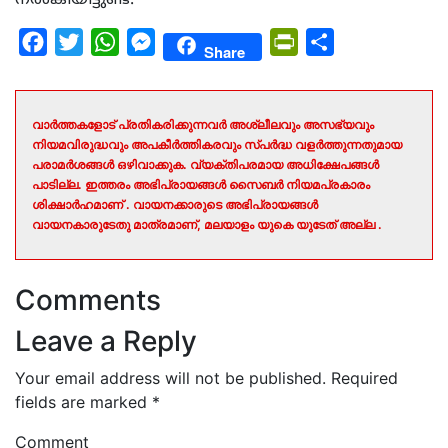
Facebook
Twitter
WhatsApp
Messenger
PrintFriendly
Share
Share
വാർത്തകളോട് പ്രതികരിക്കുന്നവർ അശ്ലീലവും അസഭ്യവും
നിയമവിരുദ്ധവും അപകീർത്തികരവും സ്പർദ്ധ വളർത്തുന്നതുമായ
പരാമർശങ്ങൾ ഒഴിവാക്കുക. വ്യക്തിപരമായ അധിക്ഷേപങ്ങൾ
പാടില്ല. ഇത്തരം അഭിപ്രായങ്ങൾ സൈബർ നിയമപ്രകാരം
ശിക്ഷാർഹമാണ് . വായനക്കാരുടെ അഭിപ്രായങ്ങൾ
വായനകാരുടേതു മാത്രമാണ്, മലയാളം യുകെ യുടേത് അല്ല .
Comments
Leave a Reply
Your email address will not be published.
Required
fields are marked
*
Comment