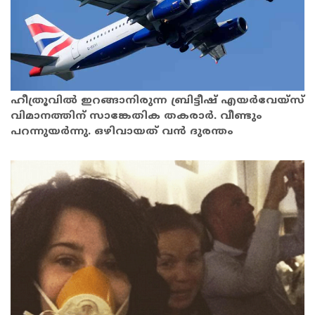
ഹീത്രൂവിൽ ഇറങ്ങാനിരുന്ന ബ്രിട്ടീഷ് എയർവേയ്സ്
വിമാനത്തിന് സാങ്കേതിക തകരാർ. വീണ്ടും
പറന്നുയർന്നു. ഒഴിവായത് വൻ ദുരന്തം