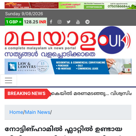
Sunday 9/08/2026
1 GBP =
128.25
INR
BREAKING NEWS
അഞ്ജു അമൽ യുകെയിൽ മരണമടഞ്ഞു... വിശ്വസിക്കാന
Home
/
Main News
/
നോട്ടിങ്ഹാമിൽ ഫ്ലാറ്റിൽ ഉണ്ടായ