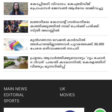
കോപ്പിയടി വിവാദം: കേംബ്രിഡ്ജ്
പ്രൊഫസർ ജേസൺ ആർഡേ രാജിവച്ചു
ലണ്ടനിലെ കോവന്റ് ഗാർഡനിലെ
കത്തിക്കുത്തിൽ നാല് പേർക്ക് പരിക്ക്.
സ്ത്രീ അറസ്റ്റിൽ
മുൻഗണനാ റേഷൻ കാർഡിൽ
അർഹതയില്ലാത്തവർ പുറത്തേക്ക്; 86,000
പേരെ ഒഴിവാക്കാൻ നടപടി
പ്രളയം ആവർത്തിക്കുമ്പോഴും ‘റൂം ഫോർ
ദ റിവർ’ പദ്ധതി കടലാസിൽ; കേരളത്തിന്
വീണ്ടും മുന്നറിയിപ്പ്
MAIN NEWS
UK
EDITORIAL
MOVIES
SPORTS