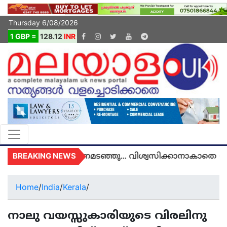
Thursday 6/08/2026
1 GBP =
128.12
INR
BREAKING NEWS
യുകെയിൽ മരണമടഞ്ഞു... വിശ്വസിക്കാനാകാതെ യുകെ
Home
/
India
/
Kerala
/
നാലു വയസ്സുകാരിയുടെ വിരലിനു