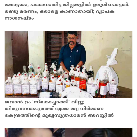
കോട്ടയം, പത്തനംതിട്ട ജില്ലകളിൽ ഉരുൾപൊട്ടൽ.
രണ്ടു മരണം, ഒരാളെ കാണാതായി; വ്യാപക
നാശനഷ്ടം
ജവാൻ റം ‘സ്കോച്ചാക്കി’ വിറ്റു;
തിരുവനന്തപുരത്ത് വ്യാജ മദ്യ നിർമാണ
കേന്ദ്രത്തിൻ്റെ മുഖ്യസൂത്രധാരൻ അറസ്റ്റിൽ