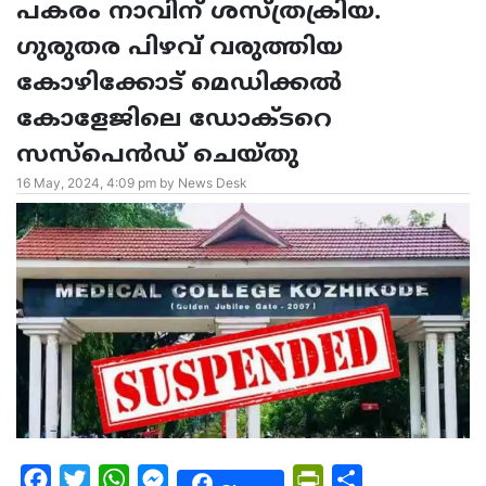
പകരം നാവിന് ശസ്ത്രക്രിയ.
ഗുരുതര പിഴവ് വരുത്തിയ
കോഴിക്കോട് മെഡിക്കൽ
കോളേജിലെ ഡോക്ടറെ
സസ്പെൻഡ് ചെയ്തു
16 May, 2024, 4:09 pm by News Desk
Facebook
Twitter
WhatsApp
Messenger
PrintFriendly
Share