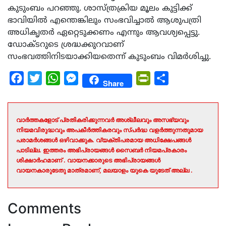
കുടുംബം പറഞ്ഞു. ശാസ്ത്രക്രിയ മൂലം കുട്ടിക്ക്
ഭാവിയിൽ എന്തെങ്കിലും സംഭവിച്ചാൽ ആശുപത്രി
അധികൃതർ ഏറ്റെടുക്കണം എന്നും ആവശ്യപ്പെട്ടു.
ഡോക്ടറുടെ ശ്രദ്ധക്കുറവാണ്
സംഭവത്തിനിടയാക്കിയതെന്ന് കുടുംബം വിമർശിച്ചു.
Facebook
Twitter
WhatsApp
Messenger
PrintFriendly
Share
Share
വാർത്തകളോട് പ്രതികരിക്കുന്നവർ അശ്ലീലവും അസഭ്യവും
നിയമവിരുദ്ധവും അപകീർത്തികരവും സ്പർദ്ധ വളർത്തുന്നതുമായ
പരാമർശങ്ങൾ ഒഴിവാക്കുക. വ്യക്തിപരമായ അധിക്ഷേപങ്ങൾ
പാടില്ല. ഇത്തരം അഭിപ്രായങ്ങൾ സൈബർ നിയമപ്രകാരം
ശിക്ഷാർഹമാണ് . വായനക്കാരുടെ അഭിപ്രായങ്ങൾ
വായനകാരുടേതു മാത്രമാണ്, മലയാളം യുകെ യുടേത് അല്ല .
Comments