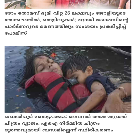
ടോം ​തോ​മ​സ് ഭൂമി വിറ്റ 26 ല​ക്ഷവും ജോ​ളി​യു​ടെ
അ​ക്കൗ​ണ്ടിൽ, തെളിവുകൾ; റോയി തോമസിന്‍റെ
പാർട്ണറുടെ മരണത്തിലും സംശയം പ്രകടിപ്പിച്ച്
പോലീസ്
ജബൽപുര്‍ ബോട്ടപകടം: വൈറൽ അമ്മ-കുഞ്ഞ്
ചിത്രം വ്യാജം. എഐ നിർമ്മിത ചിത്രം
ദുരന്തവുമായി ബന്ധമില്ലെന്ന് സ്ഥിരീകരണം