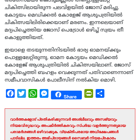
അതേസമയം കൊടുമണ്ണില്‍ തീപ്പൊള്ളലേറ്റ്
ചികിത്സിലായിരുന്ന പലവിളയില്‍ ജോസ് മരിച്ചു.
കോട്ടയം മെഡിക്കല്‍ കോളേജ് ആശുപത്രിയില്‍
ചികിത്സയിലിരിക്കെയാണ് മരണം. ഇന്നലെയാണ്
മദ്യപിച്ചെത്തിയ ജോസ് പെട്രോള്‍ ഒഴിച്ച് സ്വയം തീ
കൊളുത്തിയത്.
ഇയാളെ തടയുന്നതിനിടയില്‍ ഭാര്യ ഓമനയ്ക്കും
പൊള്ളലേറ്റിരുന്നു. ഓമന കോട്ടയം മെഡിക്കല്‍
കോളേജ് ആശുപത്രിയില്‍ ചികിത്സയിലാണ്. ജോസ്
മദ്യപിച്ചെത്തി ബഹളം വെക്കുന്നത് പതിവാണെന്നാണ്
സമീപവാസികള്‍ പോലീസിന് നല്‍കിയ മൊഴി.
Facebook
Twitter
WhatsApp
Messenger
PrintFriendly
Share
Share
വാർത്തകളോട് പ്രതികരിക്കുന്നവർ അശ്ലീലവും അസഭ്യവും
നിയമവിരുദ്ധവും അപകീർത്തികരവും സ്പർദ്ധ വളർത്തുന്നതുമായ
പരാമർശങ്ങൾ ഒഴിവാക്കുക. വ്യക്തിപരമായ അധിക്ഷേപങ്ങൾ
പാടില്ല. ഇത്തരം അഭിപ്രായങ്ങൾ സൈബർ നിയമപ്രകാരം