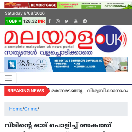
Saturday 8/08/2026
1 GBP =
128.32
INR
BREAKING NEWS
അമൽ യുകെയിൽ മരണമടഞ്ഞു... വിശ്വസിക്കാനാകാതെ 
Home
/
Crime
/
വീടിന്റെ ഓട് പൊളിച്ച് അകത്ത്