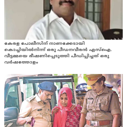
കേരള പോലീസിന് നാണക്കേടായി
കൊച്ചിയിൽനിന്ന് ഒരു പീഡനവീരൻ എസ്ഐ.
വീട്ടമ്മയെ ഭീഷണിപ്പെടുത്തി പീഡിപ്പിച്ചത് ഒരു
വർഷത്തോളം